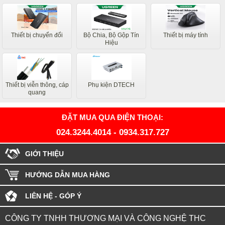
Thiết bị chuyển đổi
Bộ Chia, Bộ Gộp Tín
Thiết bị máy tính
Hiệu
Thiết bị viễn thông, cáp
Phụ kiện DTECH
quang
ĐẶT MUA QUA ĐIỆN THOẠI:
024.3244.4014
-
0934.317.727
GIỚI THIỆU
HƯỚNG DẪN MUA HÀNG
LIÊN HỆ - GÓP Ý
CÔNG TY TNHH THƯƠNG MẠI VÀ CÔNG NGHỆ THC