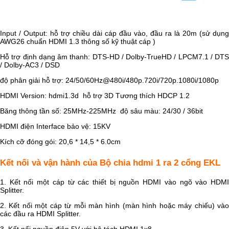
Input / Output: hỗ trợ chiều dài cáp đầu vào, đầu ra là 20m (sử dụng
AWG26 chuẩn HDMI 1.3 thông số kỹ thuật cáp )
Hỗ trợ định dạng âm thanh: DTS-HD / Dolby-TrueHD / LPCM7.1 / DTS
/ Dolby-AC3 / DSD
độ phân giải hỗ trợ: 24/50/60Hz@480i/480p.720i/720p.1080i/1080p
HDMI Version: hdmi1.3d hỗ trợ 3D Tương thích HDCP 1.2
Băng thông tần số: 25MHz-225MHz độ sâu màu: 24/30 / 36bit
HDMI điện Interface bảo vệ: 15KV
Kích cỡ đóng gói: 20,6 * 14,5 * 6.0cm
Kết nối và vận hành của Bộ chia hdmi 1 ra 2 cổng EKL
1. Kết nối một cáp từ các thiết bị nguồn HDMI vào ngõ vào HDMI
Splitter.
2. Kết nối một cáp từ mỗi màn hình (màn hình hoặc máy chiếu) vào
các đầu ra HDMI Splitter.
3. Kết nối nguồn điện 5V với bộ tách HDMI 1x8.