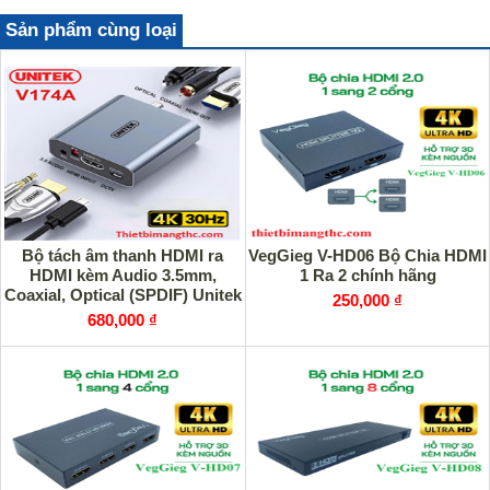
Sản phẩm cùng loại
Bộ tách âm thanh HDMI ra
VegGieg V-HD06 Bộ Chia HDMI
HDMI kèm Audio 3.5mm,
1 Ra 2 chính hãng
Coaxial, Optical (SPDIF) Unitek
250,000 ₫
V174A, hỗ trợ 4K30Hz
680,000 ₫