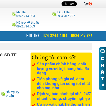
0
Mr. Hà:
ZALO Hà:
0972.714.063
0934.317.727
Hỗ trợ kỹ thuật:
0972.714.063
HOTLINE :
024.3244.4014 - 0934.317.727
hớ SD,TF
Chúng tôi cam kết
Sản phẩm chính hãng, chất
lượng vượt trội, hàng hóa đa
dạng
Tiên phong về giá cả, đem
đến không gian sống tốt nhất
cho mọi nhà
Hỗ trợ kỹ
Dịch vụ bảo hành tại nhà, 24/7
thuật:
nhanh chóng, chuyên nghiệp
0972.714.063
Cơ sở vật chất, hệ thống hiện