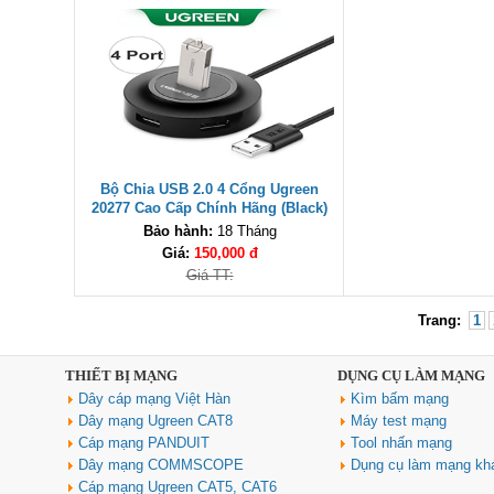
Bộ Chia USB 2.0 4 Cổng Ugreen
20277 Cao Cấp Chính Hãng (Black)
Bảo hành:
18 Tháng
Giá:
150,000 đ
Giá TT:
Trang:
1
THIẾT BỊ MẠNG
DỤNG CỤ LÀM MẠNG
Dây cáp mạng Việt Hàn
Kìm bấm mạng
Dây mạng Ugreen CAT8
Máy test mạng
Cáp mạng PANDUIT
Tool nhấn mạng
Dây mạng COMMSCOPE
Dụng cụ làm mạng kh
Cáp mạng Ugreen CAT5, CAT6