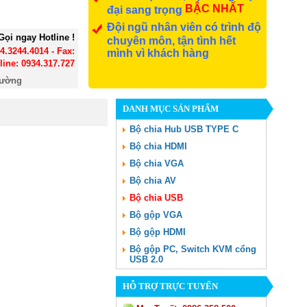
BẬC NHẤT
đại sang trọng
Đội ngũ nhân viên có trình độ
Gọi ngay Hotline !
chuyên môn, tận tình hết
24.3244.4014 - Fax:
mình vì khách hàng
line: 0934.317.727
đường
DANH MỤC SẢN PHẨM
Bộ chia Hub USB TYPE C
Bộ chia HDMI
Bộ chia VGA
Bộ chia AV
Bộ chia USB
Bộ gộp VGA
Bộ gộp HDMI
Bộ gộp PC, Switch KVM cổng
USB 2.0
HỖ TRỢ TRỰC TUYẾN