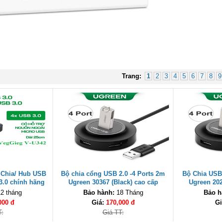
Trang:
1
2
3
4
5
6
7
8
9
 Chia/ Hub USB
Bộ chia cổng USB 2.0 -4 Ports 2m
Bộ Chia USB 
3.0 chính hãng
Ugreen 30367 (Black) cao cấp
Ugreen 202
2 tháng
Bảo hành:
18 Tháng
Bảo h
000 đ
Giá:
170,000 đ
Gi
T:
Giá TT: