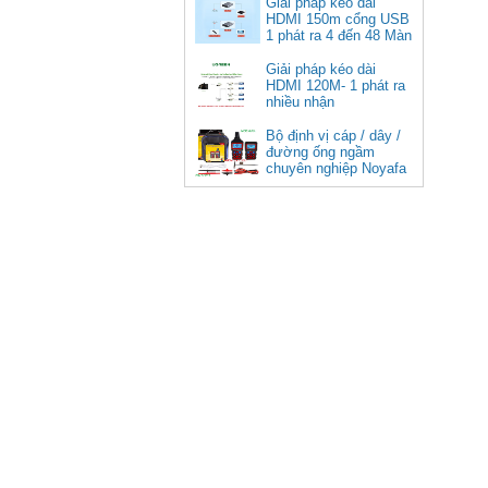
Giải pháp kéo dài
HDMI 150m cổng USB
Giá: 350,000 VNĐ
1 phát ra 4 đến 48 Màn
Hình Tivi
Giải pháp kéo dài
HDMI 120M- 1 phát ra
nhiều nhận
Bộ định vị cáp / dây /
đường ống ngầm
chuyên nghiệp Noyafa
NF-826
Cáp âm thanh 2x1.5 chống
nhiễu chống cháy ALANTEK
301-FRS015-E01P-3SG5 cao cấp
Giá: Liên hệ