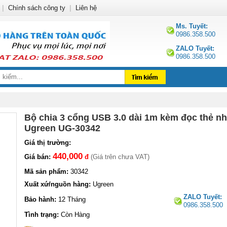
|
Chính sách công ty
|
Liên hệ
Ms. Tuyết:
0986.358.500
ZALO Tuyết:
0986.358.500
Bộ chia 3 cổng USB 3.0 dài 1m kèm đọc thẻ n
Ugreen UG-30342
Giá thị trường:
440,000
Giá bán:
đ
(Giá trên chưa VAT)
Mã sản phẩm:
30342
Xuất xứ/nguồn hàng:
Ugreen
ZALO Tuyết:
Bảo hành:
12 Tháng
0986.358.500
Tình trạng:
Còn Hàng