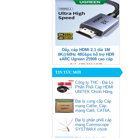
Dây, cáp HDMI 2.1 dài 1M
8K@60Hz 48Gbps hỗ trợ HDR
eARC Ugreen 25908 cao cấp
Giá: 170,000 VNĐ
TIN TỨC MỚI
Công ty THC - Đại Lý
Phân Phối Cáp HDMI
UNITEK Chính Hãng,
Đại lý cung cấp Cáp
mạng Cat5e, Cáp
mạng Cat6, CAT6A,
Cat5e FTP
Commscope
Đại lý phân phối cáp
Cáp chuyển USB Type-C sang
mạng Commscope
Displayport 1.4 độ phân giải
SYSTIMAX chính
8K@60Hz dài 1m Ugreen 25157
hãng tại Việt Nam
cao cấp