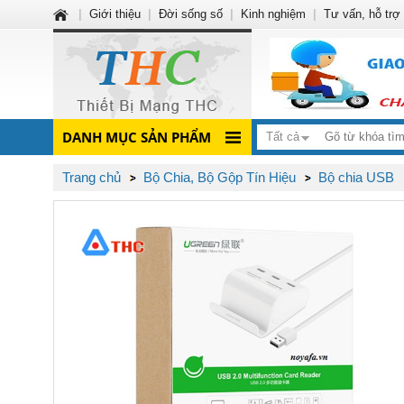
|
Giới thiệu
|
Đời sống số
|
Kinh nghiệm
|
Tư vấn, hỗ trợ
DANH MỤC SẢN PHẨM
Tất cả
Trang chủ
Bộ Chia, Bộ Gộp Tín Hiệu
Bộ chia USB