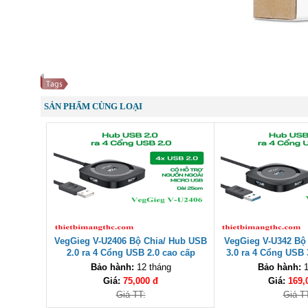
SẢN PHẨM CÙNG LOẠI
VegGieg V-U2406 Bộ Chia/ Hub USB
VegGieg V-U342 Bộ
2.0 ra 4 Cổng USB 2.0 cao cấp
3.0 ra 4 Cổng USB 
Bảo hành:
12 tháng
Bảo hành:
1
Giá:
75,000 đ
Giá:
169,
Giá TT:
Giá T