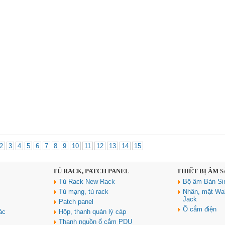
2
3
4
5
6
7
8
9
10
11
12
13
14
15
TỦ RACK, PATCH PANEL
THIẾT BỊ ÂM 
Tủ Rack New Rack
Bộ âm Bàn Si
Tủ mạng, tủ rack
Nhân, mặt Wal
Jack
Patch panel
Ổ cắm điện
ác
Hộp, thanh quản lý cáp
Thanh nguồn ổ cắm PDU