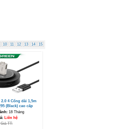
Cáp điều khiển 2 đôi 22AWG
(Belden Control 22AWG 2pair
cable 305m cuộn) - (8723) cao
cấp
Giá: 6,500,000 VNĐ
10
11
12
13
14
15
Cáp Displayport 2.1 dài 2M độ
phân giải 16K@60Hz HDR
Ugreen 55568 cao cấp
2.0 4 Cổng dài 1,5m
Giá: 290,000 VNĐ
95 (Black) cao cấp
ành:
18 Tháng
á:
Liên hệ
Giá TT: