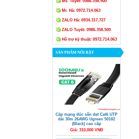
Ms. Tuyết:
0986.358.500
Mr. Hà:
0972.714.063
ZALO Hà:
0934.317.727
ZALO Tuyết:
0986.358.500
Hỗ trợ kỹ thuật:
0972.714.063
SẢN PHẨM NỔI BẬT
Cáp mạng đúc sẵn dẹt Cat6 UTP
dài 30m 26AWG Ugreen 50182
(Black) cao cấp
Giá: 310,000 VNĐ