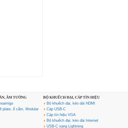
Củ sạc nhanh 3 cổng PD 3.1
GaN Nexode Pro 100W Ugreen
25873 X757 hàng cao cấp
Giá: 1,290,000 VNĐ
SÀN, ÂM TƯỜNG
BỘ KHUẾCH ĐẠI, CÁP TÍN HIỆU
Cáp HDMI 2.1 Sợi quang AOC
40m Ugreen HD183 55509 hỗ trợ
noamigo
Bộ khuếch đại, kéo dài HDMI
8K@60Hz, 4K@240Hz, 48Gbps
l plate, ổ cắm, Modular
Cáp USB-C
cao cấp
Cáp tín hiệu VGA
Giá: 2,350,000 VNĐ
Bộ khuếch đại, kéo dài Internet
USB-C sang Lightning