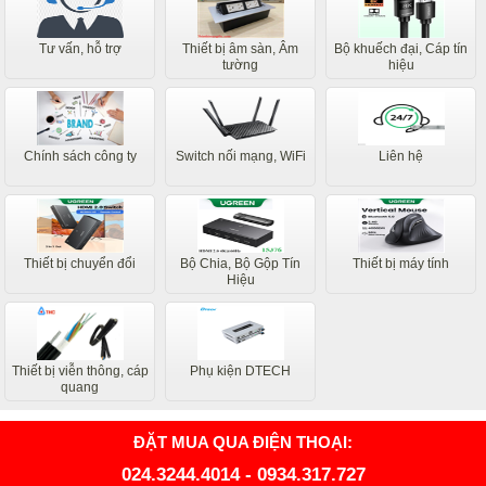
Tư vấn, hỗ trợ
Thiết bị âm sàn, Âm
Bộ khuếch đại, Cáp tín
tường
hiệu
Chính sách công ty
Switch nối mạng, WiFi
Liên hệ
Thiết bị chuyển đổi
Bộ Chia, Bộ Gộp Tín
Thiết bị máy tính
Hiệu
Thiết bị viễn thông, cáp
Phụ kiện DTECH
quang
ĐẶT MUA QUA ĐIỆN THOẠI:
024.3244.4014
-
0934.317.727