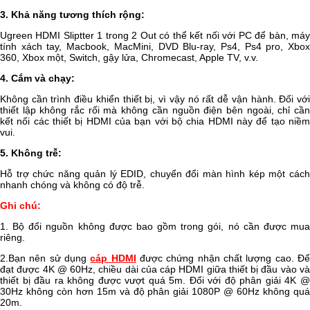
3. Khả năng tương thích rộng:
Ugreen HDMI Sliptter 1 trong 2 Out có thể kết nối với PC để bàn, máy
tính xách tay, Macbook, MacMini, DVD Blu-ray, Ps4, Ps4 pro, Xbox
360, Xbox một, Switch, gậy lửa, Chromecast, Apple TV, v.v.
4. Cắm và chạy:
Không cần trình điều khiển thiết bị, vì vậy nó rất dễ vận hành. Đối với
thiết lập không rắc rối mà không cần nguồn điện bên ngoài, chỉ cần
kết nối các thiết bị HDMI của bạn với bộ chia HDMI này để tạo niềm
vui.
5. Không trễ:
Hỗ trợ chức năng quản lý EDID, chuyển đổi màn hình kép một cách
nhanh chóng và không có độ trễ.
Ghi chú:
1. Bộ đổi nguồn không được bao gồm trong gói, nó cần được mua
riêng.
2.Bạn nên sử dụng
cáp HDMI
được chứng nhận chất lượng cao. Đ
đạt được 4K @ 60Hz, chiều dài của cáp HDMI giữa thiết bị đầu vào và
thiết bị đầu ra không được vượt quá 5m. Đối với độ phân giải 4K @
30Hz không còn hơn 15m và độ phân giải 1080P @ 60Hz không quá
20m.