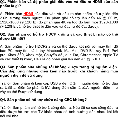
Q1. Phiên bản và độ phân giải đầu vào và đầu ra HDMI của sản
phẩm là gì?
A: Phiên bản
HDMI
của đầu vào và đầu ra sản phẩm hỗ trợ lên đế
2.0b, tương thích ngược. Độ phân giải hỗ trợ lên đến 4K @ 60Hz,
1920x1080 @ 120Hz (độ phân giải 4K và tốc độ làm mới 1920x1080
@ 120Hz cả hỗ trợ thiết bị đầu vào và đầu ra để đạt được).
Q2. Sản phẩm có hỗ trợ HDCP không và các thiết bị nào có thể
được kết nối?
A: Sản phẩm hỗ trợ HDCP2.2 và có thể được kết nối với máy tính để
bàn PC, máy tính xách tay, Macbook, MacMini, DVD Blu-ray, Ps4, Ps4
pro, Xbox 360, Xbox một, Chuyển đổi, que lửa, Chromecast, Apple TV
và các thiết bị khác, Đầu ra độ phân giải lên đến 4K @ 60Hz.
Q3. Sản phẩm của chúng tôi không được trang bị nguồn điện.
Cần đáp ứng những điều kiện nào trước khi khách hàng mua
nguồn điện để sử dụng
Trả lời: Sản phẩm đi kèm cáp USB a đến C 1m, nguồn điện hỗ trợ đầu
ra USB-a, điện áp phải là 5V, dòng điện cần là ≥1A, nguồn điện như
vậy có thể Được sử dụng.
Q4. Sản phẩm có hỗ trợ chức năng CEC không?
Trả lời: Sản phẩm chỉ hỗ trợ 1 cổng đầu ra. Nếu tất cả các cổng đầu ra
đều được hỗ trợ, các TV khác nhau sẽ ảnh hưởng đến nhau khi kết
nối với nhau.