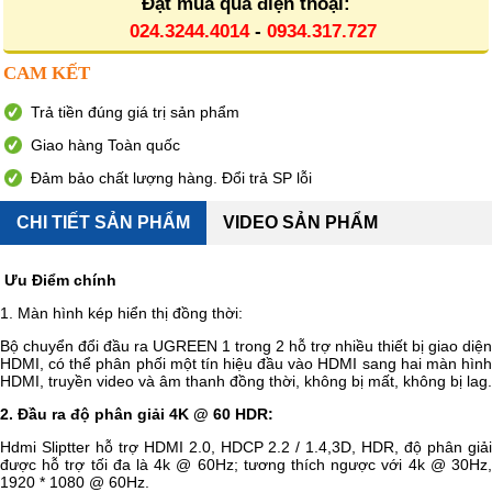
Đặt mua qua điện thoại:
024.3244.4014
-
0934.317.727
CAM KẾT
Trả tiền đúng giá trị sản phẩm
Giao hàng Toàn quốc
Đảm bảo chất lượng hàng. Đổi trả SP lỗi
CHI TIẾT SẢN PHẨM
VIDEO SẢN PHẨM
Ưu Điểm chính
1. Màn hình kép hiển thị đồng thời:
Bộ chuyển đổi đầu ra UGREEN 1 trong 2 hỗ trợ nhiều thiết bị giao diện
HDMI, có thể phân phối một tín hiệu đầu vào HDMI sang hai màn hình
HDMI, truyền video và âm thanh đồng thời, không bị mất, không bị lag.
2. Đầu ra độ phân giải 4K @ 60 HDR:
Hdmi Sliptter hỗ trợ HDMI 2.0, HDCP 2.2 / 1.4,3D, HDR, độ phân giải
được hỗ trợ tối đa là 4k @ 60Hz; tương thích ngược với 4k @ 30Hz,
1920 * 1080 @ 60Hz.