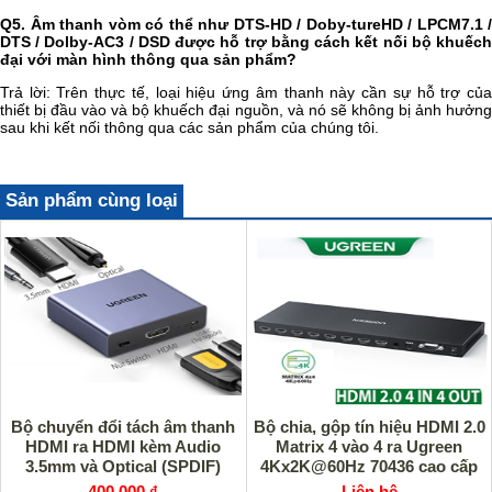
Q5. Âm thanh vòm có thể như DTS-HD / Doby-tureHD / LPCM7.1 /
DTS / Dolby-AC3 / DSD được hỗ trợ bằng cách kết nối bộ khuếch
đại với màn hình thông qua sản phẩm?
Trả lời: Trên thực tế, loại hiệu ứng âm thanh này cần sự hỗ trợ của
thiết bị đầu vào và bộ khuếch đại nguồn, và nó sẽ không bị ảnh hưởng
sau khi kết nối thông qua các sản phẩm của chúng tôi.
Sản phẩm cùng loại
Bộ chuyển đổi tách âm thanh
Bộ chia, gộp tín hiệu HDMI 2.0
HDMI ra HDMI kèm Audio
Matrix 4 vào 4 ra Ugreen
3.5mm và Optical (SPDIF)
4Kx2K@60Hz 70436 cao cấp
Ugreen 60649 cao cấp
400,000 ₫
Liên hệ