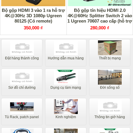
Bộ gộp HDMI 3 vào 1 ra hỗ trợ
Bộ gộp tín hiệu HDMI 2.0
4K@30Hz 3D 1080p Ugreen
4K@60Hz Splitter Switch 2 vào
80125 (Có remote)
1 Ugreen 70607 cao cấp (hỗ trợ
2 chiều)
350,000 ₫
280,000 ₫
Đặt hàng thành công
Hướng dẫn mua hàng
Thiết bị mạng
Sơ đồ chỉ đường
Dụng cụ làm mạng
Đời sống số
Tủ Rack, patch panel
Kinh nghiệm
Thông tin giở hàng