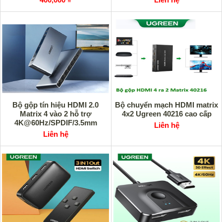
Bộ gộp tín hiệu HDMI 2.0
Bộ chuyển mạch HDMI matrix
Matrix 4 vào 2 hỗ trợ
4x2 Ugreen 40216 cao cấp
4K@60Hz/SPDIF/3.5mm
Liên hệ
Ugreen 70435 cao cấp
Liên hệ