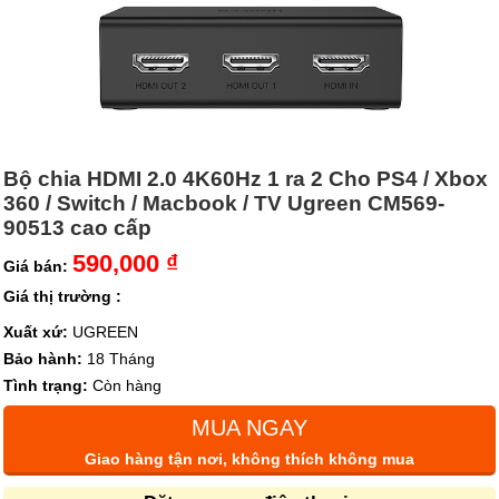
Bộ chia HDMI 2.0 4K60Hz 1 ra 2 Cho PS4 / Xbox
360 / Switch / Macbook / TV Ugreen CM569-
90513 cao cấp
590,000 ₫
Giá bán:
Giá thị trường :
Xuất xứ:
UGREEN
Bảo hành:
18 Tháng
Tình trạng:
Còn hàng
MUA NGAY
Giao hàng tận nơi, không thích không mua