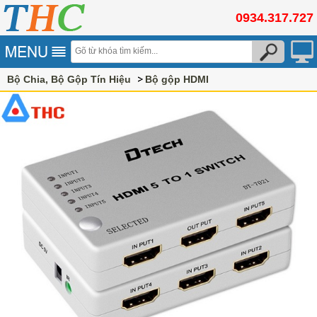
0934.317.727
Bộ Chia, Bộ Gộp Tín Hiệu
Bộ gộp HDMI