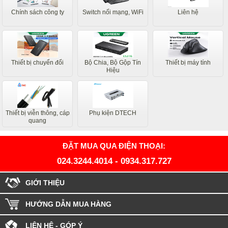
Chính sách công ty
Switch nối mạng, WiFi
Liên hệ
Thiết bị chuyển đổi
Bộ Chia, Bộ Gộp Tín
Thiết bị máy tính
Hiệu
Thiết bị viễn thông, cáp
Phụ kiện DTECH
quang
ĐẶT MUA QUA ĐIỆN THOẠI:
024.3244.4014
-
0934.317.727
GIỚI THIỆU
HƯỚNG DẪN MUA HÀNG
LIÊN HỆ - GÓP Ý