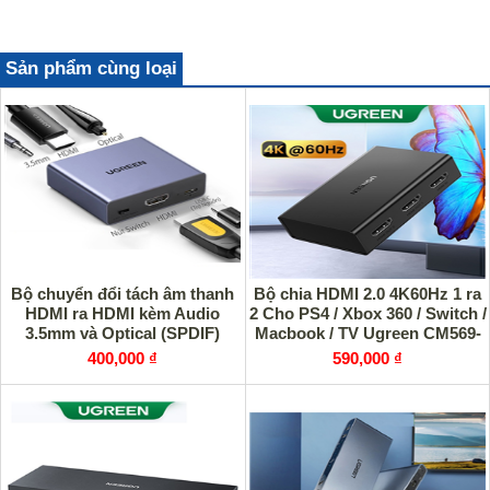
Sản phẩm cùng loại
Bộ chuyển đổi tách âm thanh
Bộ chia HDMI 2.0 4K60Hz 1 ra
HDMI ra HDMI kèm Audio
2 Cho PS4 / Xbox 360 / Switch /
3.5mm và Optical (SPDIF)
Macbook / TV Ugreen CM569-
Ugreen 60649 cao cấp
90513 cao cấp
400,000 ₫
590,000 ₫