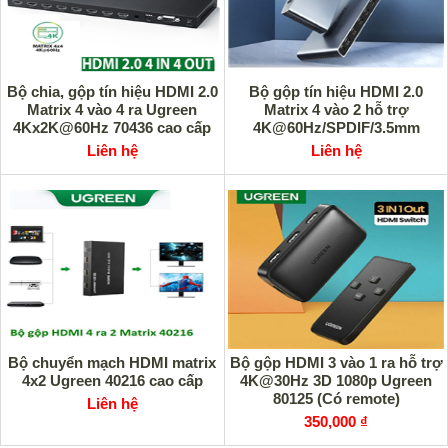
Bộ chia, gộp tín hiệu HDMI 2.0
Bộ gộp tín hiệu HDMI 2.0
Matrix 4 vào 4 ra Ugreen
Matrix 4 vào 2 hỗ trợ
4Kx2K@60Hz 70436 cao cấp
4K@60Hz/SPDIF/3.5mm
Ugreen 70435 cao cấp
Liên hệ
Liên hệ
Bộ chuyển mạch HDMI matrix
Bộ gộp HDMI 3 vào 1 ra hỗ trợ
4x2 Ugreen 40216 cao cấp
4K@30Hz 3D 1080p Ugreen
80125 (Có remote)
Liên hệ
350,000 ₫