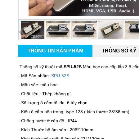
THÔNG TIN SẢN PHẨM
THÔNG SỐ KỸ
Thông số kỹ thuật mã
SPU-52S
Màu bạc cao cấp lắp 3 ổ cắ
- Mã Sản phẩm:
SPU-52S
- Mầu sẵc: mầu bạc
- Chất liệu : Thép không gỉ
- Số lượng ổ cắm tối đa: 6 tùy chọn
- Kiểu ổ cắm bên trong: type 128 ( kích thước 23*36mm)
- Chống nước ở cấp độ : IP44
- Kích Thước bộ âm sàn : 206*110mm.
- Kích thước của mặt ổ âm sàn:224*120mm