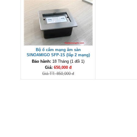
Bộ ổ cắm mạng âm sàn
SINOAMIGO SFP-1S (lắp 2 mạng)
cao cấp
Bảo hành:
18 Tháng (1 đổi 1)
Giá:
650,000 đ
Giá TT: 850,000 đ