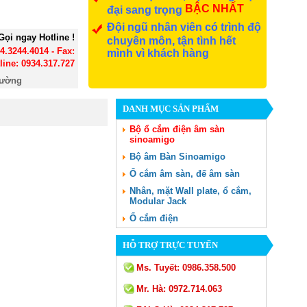
BẬC NHẤT
đại sang trọng
Đội ngũ nhân viên có trình độ
Gọi ngay Hotline !
chuyên môn, tận tình hết
24.3244.4014 - Fax:
mình vì khách hàng
line: 0934.317.727
đường
DANH MỤC SẢN PHẨM
Bộ ổ cắm điện âm sàn
sinoamigo
Bộ âm Bàn Sinoamigo
Ổ cắm âm sàn, đế âm sàn
Nhân, mặt Wall plate, ổ cắm,
Modular Jack
Ổ cắm điện
HỖ TRỢ TRỰC TUYẾN
Ms. Tuyết:
0986.358.500
Mr. Hà:
0972.714.063