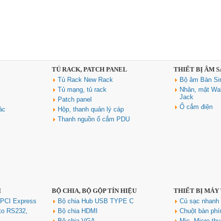
TỦ RACK, PATCH PANEL
THIẾT BỊ ÂM 
Tủ Rack New Rack
Bộ âm Bàn Si
Tủ mạng, tủ rack
Nhân, mặt Wal
Jack
Patch panel
Ổ cắm điện
ác
Hộp, thanh quản lý cáp
Thanh nguồn ổ cắm PDU
I
BỘ CHIA, BỘ GỘP TÍN HIỆU
THIẾT BỊ MÁY
 PCI Express
Bộ chia Hub USB TYPE C
Củ sạc nhan
to RS232,
Bộ chia HDMI
Chuột bàn ph
Bộ chia VGA
Mic, Micro th