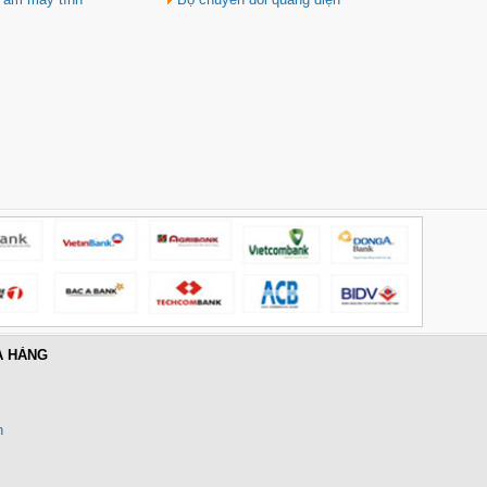
Giá: 650,000 VNĐ
Hub USB Type-C 6 in 1 HDMI
4K@60Hz, Hub USB 3.0, Lan,
PD 100W Ugreen 45000 cao cấp
Giá: 650,000 VNĐ
A HÀNG
n
Cáp điều khiển 2 đôi 22AWG