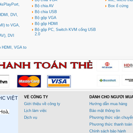
isPlayPort,
Bộ chia AV
Box ổ cứng
Bộ chia USB
 HDMI, DVI,
Bộ gộp VGA
Bộ gộp HDMI
MI) to VGA,
Bộ gộp PC, Switch KVM cổng USB
2.0
AV), DVI
to HDMI, VGA to
VỀ CÔNG TY
DÀNH CHO NGƯỜI MU
HC VIỆT
Giới thiệu về công ty
Hướng dẫn mua hàng
Lịch làm việc
Bảo mật thông tin
Hoà,
Dịch vụ
Phương thức vận chuyể
Phương thức thanh toán
Chính sách bảo hành