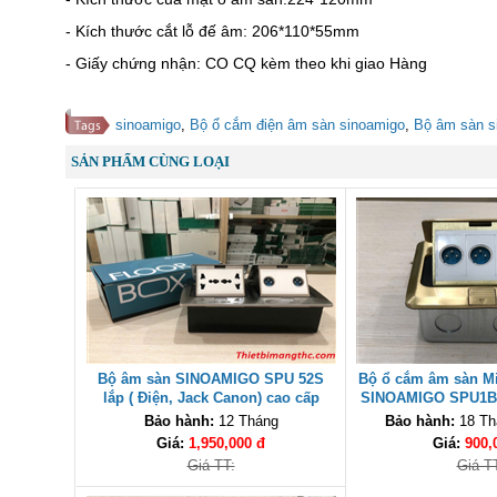
- Kích thước cắt lỗ đế âm: 206*110*55mm
- Giấy chứng nhận: CO CQ kèm theo khi giao Hàng
sinoamigo
,
Bộ ổ cắm điện âm sàn sinoamigo
,
Bộ âm sàn s
SẢN PHẨM CÙNG LOẠI
Bộ âm sàn SINOAMIGO SPU 52S
Bộ ổ cắm âm sàn Mi
lắp ( Điện, Jack Canon) cao cấp
SINOAMIGO SPU1B
cấp
Bảo hành:
12 Tháng
Bảo hành:
18 Thá
Giá:
1,950,000 đ
Giá:
900,
Giá TT:
Giá T