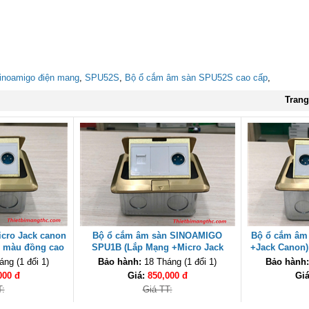
inoamigo điện mang
,
SPU52S
,
Bộ ổ cắm âm sàn SPU52S cao cấp
,
Trang
cro Jack canon
Bộ ổ cắm âm sàn SINOAMIGO
Bộ ổ cắm âm 
 màu đồng cao
SPU1B (Lắp Mạng +Micro Jack
+Jack Canon
Canon) cao cấp
ng (1 đổi 1)
Bảo hành:
18 Tháng (1 đổi 1)
Bảo hành:
000 đ
Giá:
850,000 đ
Gi
T:
Giá TT: