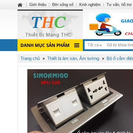
|
Giới thiệu
|
Đời sống số
|
Kinh nghiệm
|
Tư vấn, hỗ trợ
DANH MỤC SẢN PHẨM
Tất cả
Trang chủ
Thiết bị âm sàn, Âm tường
Bộ ổ cắm điệ