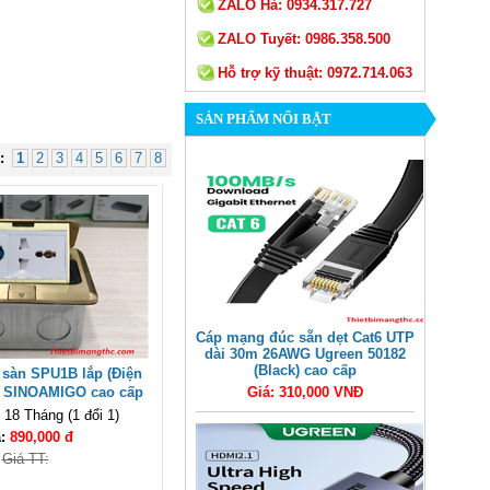
ZALO Hà:
0934.317.727
ZALO Tuyết:
0986.358.500
Hỗ trợ kỹ thuật:
0972.714.063
SẢN PHẨM NỔI BẬT
:
1
2
3
4
5
6
7
8
Cáp mạng đúc sẵn dẹt Cat6 UTP
dài 30m 26AWG Ugreen 50182
(Black) cao cấp
sàn SPU1B lắp (Điện
) SINOAMIGO cao cấp
Giá: 310,000 VNĐ
18 Tháng (1 đổi 1)
á:
890,000 đ
Giá TT: