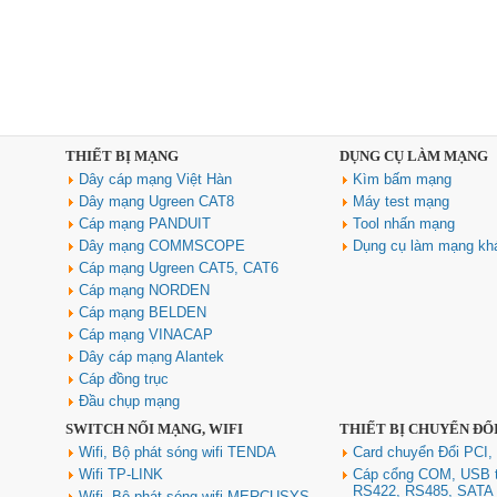
THIẾT BỊ MẠNG
DỤNG CỤ LÀM MẠNG
Dây cáp mạng Việt Hàn
Kìm bấm mạng
Dây mạng Ugreen CAT8
Máy test mạng
Cáp mạng PANDUIT
Tool nhấn mạng
Dây mạng COMMSCOPE
Dụng cụ làm mạng kh
Cáp mạng Ugreen CAT5, CAT6
Cáp mạng NORDEN
Cáp mạng BELDEN
Cáp mạng VINACAP
Dây cáp mạng Alantek
Cáp đồng trục
Đầu chụp mạng
SWITCH NỐI MẠNG, WIFI
THIẾT BỊ CHUYỂN ĐỔ
Wifi, Bộ phát sóng wifi TENDA
Card chuyển Đổi PCI,
Wifi TP-LINK
Cáp cổng COM, USB 
RS422, RS485, SATA
Wifi, Bộ phát sóng wifi MERCUSYS