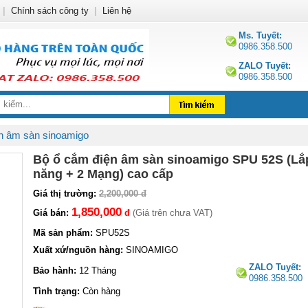
|
Chính sách công ty
|
Liên hệ
Ms. Tuyết:
0986.358.500
ZALO Tuyết:
0986.358.500
n âm sàn sinoamigo
Bộ ổ cắm điện âm sàn sinoamigo SPU 52S (Lắp
năng + 2 Mạng) cao cấp
Giá thị trường:
2,200,000 đ
1,850,000
Giá bán:
đ
(Giá trên chưa VAT)
Mã sản phẩm:
SPU52S
Xuất xứ/nguồn hàng:
SINOAMIGO
ZALO Tuyết:
Bảo hành:
12 Tháng
0986.358.500
Tình trạng:
Còn hàng