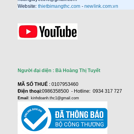
Website:
thietbimangthc.com
-
newlink.com.vn
Người đại diện : Bà Hoàng Thị Tuyết
MÃ SỐ THUẾ
: 0107953460
Điện thoại
:0986358500 - Hotline: 0934 317 727
Email
: kinhdoanh.thc1@gmail.com