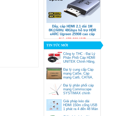
Dây, cáp HDMI 2.1 dài 1M
8K@60Hz 48Gbps hỗ trợ HDR
eARC Ugreen 25908 cao cấp
Giá: 170,000 VNĐ
TIN TỨC MỚI
Công ty THC - Đại Lý
Phân Phối Cáp HDMI
UNITEK Chính Hãng,
Đại lý cung cấp Cáp
mạng Cat5e, Cáp
mạng Cat6, CAT6A,
Cat5e FTP
Commscope
Đại lý phân phối cáp
Cáp chuyển USB Type-C sang
mạng Commscope
Displayport 1.4 độ phân giải
SYSTIMAX chính
8K@60Hz dài 1m Ugreen 25157
hãng tại Việt Nam
cao cấp
Giải pháp kéo dài
HDMI 150m cổng USB
Giá: 350,000 VNĐ
1 phát ra 4 đến 48 Màn
Hình Tivi