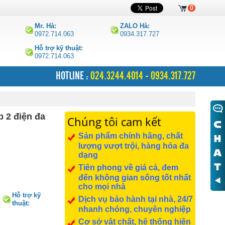
0
Mr. Hà:
ZALO Hà:
0972.714.063
0934.317.727
Hỗ trợ kỹ thuật:
0972.714.063
HOTLINE :
024.3244.4014 - 0934.317.727
 2 điện đa
Chúng tôi cam kết
Sản phẩm chính hãng, chất
lượng vượt trội, hàng hóa đa
dạng
Tiên phong về giá cả, đem
đến không gian sống tốt nhất
cho mọi nhà
Hỗ trợ kỹ
Dịch vụ bảo hành tại nhà, 24/7
thuật:
nhanh chóng, chuyên nghiệp
0972.714.063
Cơ sở vật chất, hệ thống hiện