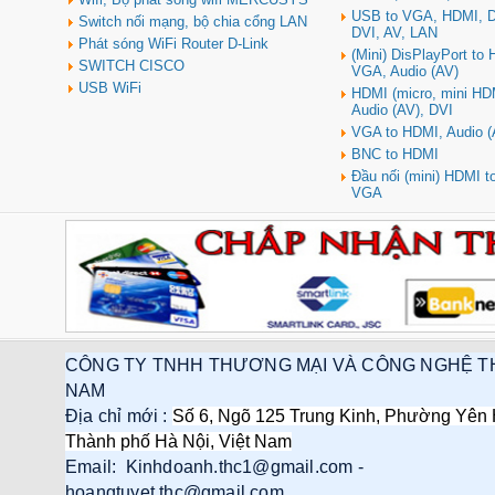
USB to VGA, HDMI, D
Switch nối mạng, bộ chia cổng LAN
DVI, AV, LAN
Phát sóng WiFi Router D-Link
(Mini) DisPlayPort to
SWITCH CISCO
VGA, Audio (AV)
USB WiFi
HDMI (micro, mini HD
Audio (AV), DVI
VGA to HDMI, Audio (
BNC to HDMI
Đầu nối (mini) HDMI 
VGA
CÔNG TY TNHH THƯƠNG MẠI VÀ CÔNG NGHỆ T
NAM
Địa chỉ mới :
Số 6, Ngõ 125 Trung Kinh, Phường Yên 
Thành phố Hà Nội, Việt Nam
Email: Kinhdoanh.thc1@gmail.com -
hoangtuyet.thc@gmail.com