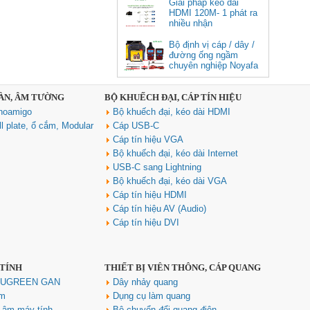
Giải pháp kéo dài
HDMI 120M- 1 phát ra
nhiều nhận
Bộ định vị cáp / dây /
đường ống ngầm
chuyên nghiệp Noyafa
NF-826
SÀN, ÂM TƯỜNG
BỘ KHUẾCH ĐẠI, CÁP TÍN HIỆU
Cáp âm thanh 2x1.5 chống
noamigo
Bộ khuếch đại, kéo dài HDMI
nhiễu chống cháy ALANTEK
301-FRS015-E01P-3SG5 cao cấp
l plate, ổ cắm, Modular
Cáp USB-C
Giá: Liên hệ
Cáp tín hiệu VGA
Bộ khuếch đại, kéo dài Internet
USB-C sang Lightning
Bộ khuếch đại, kéo dài VGA
Cáp tín hiệu HDMI
Cáp tín hiệu AV (Audio)
Cáp tín hiệu DVI
 TÍNH
THIẾT BỊ VIỄN THÔNG, CÁP QUANG
Hub USB Type C Groovy Robot
Uno 6 in 1 ra USB-C, USB-A 3.2,
h UGREEN GAN
Dây nhảy quang
HDMI 4K@60Hz, Sạc PD 100W
ím
Dụng cụ làm quang
Ugreen 35998
u âm máy tính
Bộ chuyển đổi quang điện