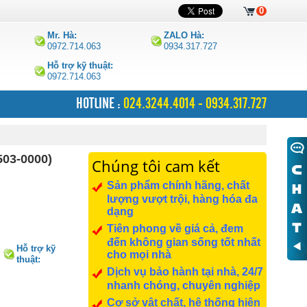
0
Mr. Hà:
ZALO Hà:
0972.714.063
0934.317.727
Hỗ trợ kỹ thuật:
0972.714.063
HOTLINE :
024.3244.4014 - 0934.317.727
503-0000)
Chúng tôi cam kết
Sản phẩm chính hãng, chất
lượng vượt trội, hàng hóa đa
dạng
Tiên phong về giá cả, đem
đến không gian sống tốt nhất
Hỗ trợ kỹ
cho mọi nhà
thuật:
0972.714.063
Dịch vụ bảo hành tại nhà, 24/7
nhanh chóng, chuyên nghiệp
Cơ sở vật chất, hệ thống hiện