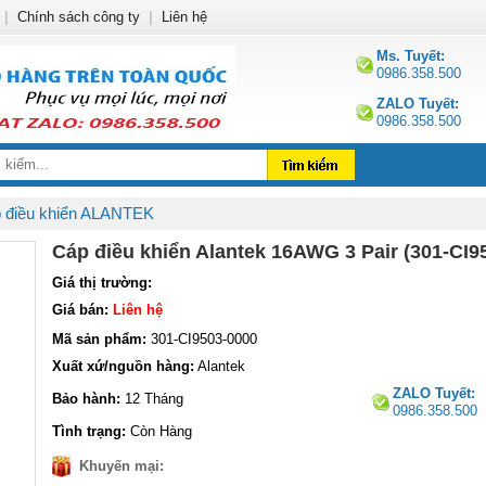
|
Chính sách công ty
|
Liên hệ
Ms. Tuyết:
0986.358.500
ZALO Tuyết:
0986.358.500
 điều khiển ALANTEK
Cáp điều khiển Alantek 16AWG 3 Pair (301-CI9
Giá thị trường:
Giá bán:
Liên hệ
Mã sản phẩm:
301-CI9503-0000
Xuất xứ/nguồn hàng:
Alantek
ZALO Tuyết:
Bảo hành:
12 Tháng
0986.358.500
Tình trạng:
Còn Hàng
Khuyến mại: