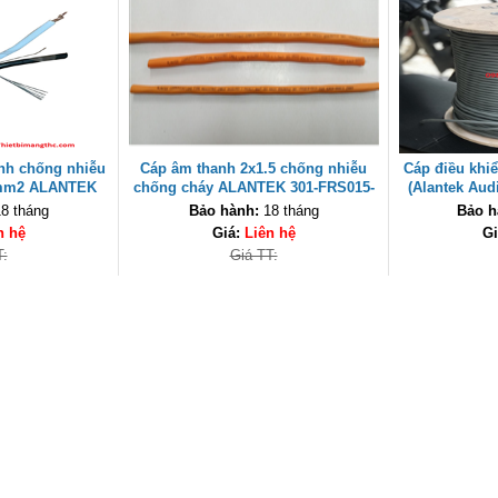
anh chống nhiễu
Cáp âm thanh 2x1.5 chống nhiễu
Cáp điều khi
5mm2 ALANTEK
chống cháy ALANTEK 301-FRS015-
(Alantek Aud
SG5) cuộn 500m
E01P-3SG5 cao cấp
Pair) 
8 tháng
Bảo hành:
18 tháng
Bảo h
n hệ
Giá:
Liên hệ
Gi
T:
Giá TT: