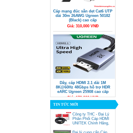
Cáp mạng đúc sẵn dẹt Cat6 UTP
dài 30m 26AWG Ugreen 50182
(Black) cao cấp
Giá: 310,000 VNĐ
Dây, cáp HDMI 2.1 dài 1M
8K@60Hz 48Gbps hỗ trợ HDR
eARC Ugreen 25908 cao cấp
Giá: 170,000 VNĐ
TIN TỨC MỚI
Công ty THC - Đại Lý
Phân Phối Cáp HDMI
UNITEK Chính Hãng,
Đại lý cung cấp Cáp