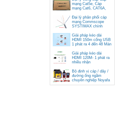
mạng Cat5e, Cáp
mạng Cat6, CAT6A,
Cat5e FTP
Commscope
Đại lý phân phối cáp
Cáp chuyển USB Type-C sang
mạng Commscope
Displayport 1.4 độ phân giải
SYSTIMAX chính
8K@60Hz dài 1m Ugreen 25157
hãng tại Việt Nam
cao cấp
Giải pháp kéo dài
HDMI 150m cổng USB
Giá: 350,000 VNĐ
1 phát ra 4 đến 48 Màn
Hình Tivi
Giải pháp kéo dài
HDMI 120M- 1 phát ra
nhiều nhận
Bộ định vị cáp / dây /
đường ống ngầm
chuyên nghiệp Noyafa
NF-826
Cáp âm thanh 2x1.5 chống
nhiễu chống cháy ALANTEK
301-FRS015-E01P-3SG5 cao cấp
Giá: Liên hệ