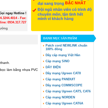
BẬC NHẤT
đại sang trọng
Đội ngũ nhân viên có trình độ
Gọi ngay Hotline !
chuyên môn, tận tình hết
24.3244.4014 - Fax:
mình vì khách hàng
line: 0934.317.727
đường
DANH MỤC SẢN PHẨM
Patch cord NEWLINK chuẩn
100% đồng
Dây cáp mạng Việt Hàn
Cáp mạng SINO
 thanh.
DÂY ĐIỆN
vỏ bọc làm bằng nhựa PVC
Dây mạng Ugreen CAT8
Cáp mạng PANDUIT
Dây mạng COMMSCOPE
Cáp mạng Ugreen CAT5, CAT6
Cáp mạng NORDEN
Cáp mạng Ugreen CAT6A