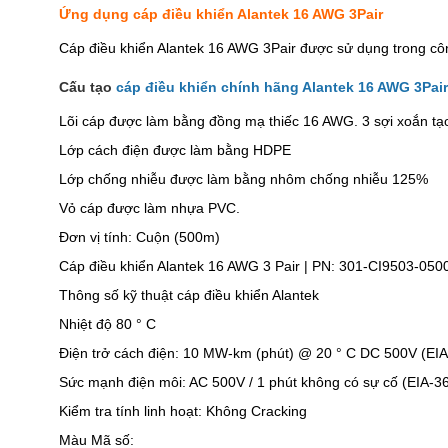
Ứng dụng cáp điều khiển Alantek 16 AWG 3Pair
Cáp điều khiển Alantek 16 AWG 3Pair được sử dụng trong công
Cấu tạo
cáp điều khiển chính hãng Alantek 16 AWG 3Pair
Lõi cáp được làm bằng đồng mạ thiếc 16 AWG. 3 sợi xoắn tạ
Lớp cách điện được làm bằng HDPE
Lớp chống nhiễu được làm bằng nhôm chống nhiễu 125%
Vỏ cáp được làm nhựa PVC.
Đơn vị tính: Cuộn (500m)
Cáp điều khiển Alantek 16 AWG 3 Pair | PN: 301-CI9503-050
Thông số kỹ thuật cáp điều khiển Alantek
Nhiệt độ 80 ° C
Điện trở cách điện: 10 MW-km (phút) @ 20 ° C DC 500V (EI
Sức mạnh điện môi: AC 500V / 1 phút không có sự cố (EIA-3
Kiểm tra tính linh hoạt: Không Cracking
Màu Mã số: