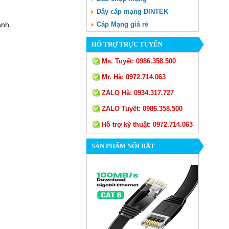
Dây cáp mạng DINTEK
anh.
Cáp Mạng giá rẻ
HỖ TRỢ TRỰC TUYẾN
Ms. Tuyết:
0986.358.500
Mr. Hà:
0972.714.063
ZALO Hà:
0934.317.727
ZALO Tuyết:
0986.358.500
Hỗ trợ kỹ thuật:
0972.714.063
SẢN PHẨM NỔI BẬT