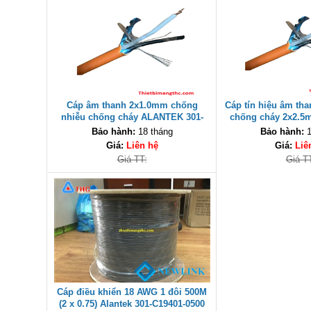
Cáp âm thanh 2x1.0mm chống
Cáp tín hiệu âm th
nhiễu chống cháy ALANTEK 301-
chống cháy 2x2.
FRS010-E01P-3SG5 cao cấp
(301-FRS025-E01P-3
Bảo hành:
18 tháng
Bảo hành:
1
Giá:
Liên hệ
Giá:
Liê
Giá TT:
Giá T
Cáp điều khiển 18 AWG 1 đôi 500M
(2 x 0.75) Alantek 301-C19401-0500