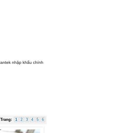
Hub USB Type C Groovy Robot
Uno 6 in 1 ra USB-C, USB-A 3.2,
HDMI 4K@60Hz, Sạc PD 100W
Ugreen 35998
Giá: 650,000 VNĐ
lantek nhập khẩu chính
Hub USB Type-C 6 in 1 HDMI
4K@60Hz, Hub USB 3.0, Lan,
Trang:
1
2
3
4
5
6
PD 100W Ugreen 45000 cao cấp
Giá: 650,000 VNĐ