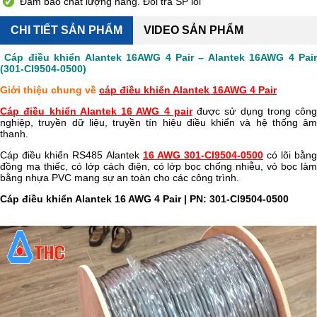
Đảm bảo chất lượng hàng. Đổi trả SP lỗi
CHI TIẾT SẢN PHẨM
VIDEO SẢN PHẨM
Cáp điều khiển Alantek 16AWG 4 Pair – Alantek 16AWG 4 Pai
(301-CI9504-0500)
Giới thiệu chung về
cáp điều khiển Alantek 16AWG 4 Pair
Cáp điều khiển Alantek 16 AWG 4 pair
được sử dụng trong công
nghiệp, truyền dữ liệu, truyền tín hiệu điều khiển và hệ thống âm
thanh.
Cáp điều khiển RS485 Alantek
16 AWG 301-CI9504-0500
có lõi bằng
đồng mạ thiếc, có lớp cách điện, có lớp bọc chống nhiễu, vỏ bọc làm
bằng nhựa PVC mang sự an toàn cho các công trình.
Cáp điều khiển Alantek 16 AWG 4 Pair | PN: 301-CI9504-0500