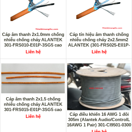
Cáp âm thanh 2x1.0mm chống
Cáp tín hiệu âm thanh chống
nhiễu chống cháy ALANTEK
nhiễu chống cháy 2x2.5mm2
301-FRS010-E01P-3SG5 cao
ALANTEK (301-FRS025-E01P-
cấp
3SG5) cuộn 500m
Liên hệ
Liên hệ
Cáp âm thanh 2x1.5 chống
nhiễu chống cháy ALANTEK
301-FRS015-E01P-3SG5 cao
Cáp điều khiển 16 AWG 1 đôi
cấp
Liên hệ
305m (Alantek Audio/ControlL
16AWG 1 Pair) 301-CI9501-0300
Liên hệ