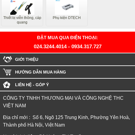
Thiết bị viễn thông, cáp
Phụ kiện DTECH
quang
ĐẶT MUA QUA ĐIỆN THOẠI:
024.3244.4014
-
0934.317.727
GIỚI THIỆU
HƯỚNG DẪN MUA HÀNG
LIÊN HỆ - GÓP Ý
CÔNG TY TNHH THƯƠNG MẠI VÀ CÔNG NGHỆ THC
VIỆT NAM
Địa chỉ mới : Số 6, Ngõ 125 Trung Kinh, Phường Yên Hoà,
Thành phố Hà Nội, Việt Nam