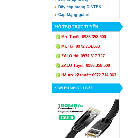
Dây cáp mạng DINTEK
Cáp Mạng giá rẻ
HỖ TRỢ TRỰC TUYẾN
Ms. Tuyết:
0986.358.500
Mr. Hà:
0972.714.063
ZALO Hà:
0934.317.727
ZALO Tuyết:
0986.358.500
Hỗ trợ kỹ thuật:
0972.714.063
SẢN PHẨM NỔI BẬT