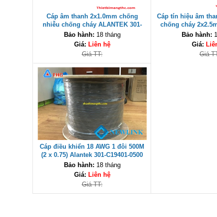
Cáp âm thanh 2x1.0mm chống
Cáp tín hiệu âm th
nhiễu chống cháy ALANTEK 301-
chống cháy 2x2.
FRS010-E01P-3SG5 cao cấp
(301-FRS025-E01P-3
Bảo hành:
18 tháng
Bảo hành:
1
Giá:
Liên hệ
Giá:
Liê
Giá TT:
Giá T
Cáp điều khiển 18 AWG 1 đôi 500M
(2 x 0.75) Alantek 301-C19401-0500
cao cấp
Bảo hành:
18 tháng
Giá:
Liên hệ
Giá TT: