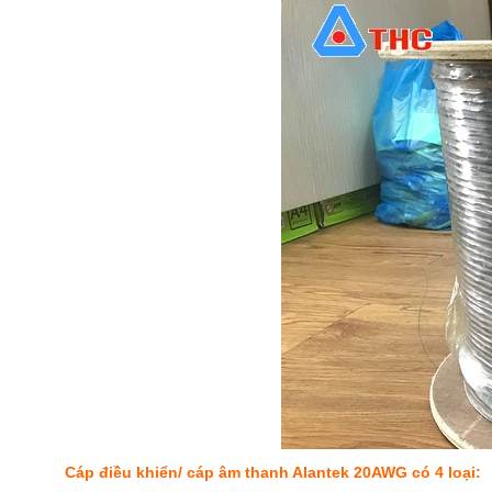
Cáp điều khiển/ cáp âm thanh Alantek 20AWG có 4 loại: