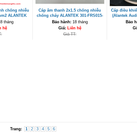
anh chống nhiễu
Cáp âm thanh 2x1.5 chống nhiễu
Cáp điều khi
5mm2 ALANTEK
chống cháy ALANTEK 301-FRS015-
(Alantek Aud
SG5) cuộn 500m
E01P-3SG5 cao cấp
Pair) 
8 tháng
Bảo hành:
18 tháng
Bảo h
n hệ
Giá:
Liên hệ
Gi
T:
Giá TT:
Trang:
1
2
3
4
5
6