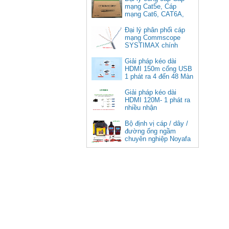
mạng Cat5e, Cáp
mạng Cat6, CAT6A,
Cat5e FTP
Commscope
Đại lý phân phối cáp
Cáp chuyển USB Type-C sang
mạng Commscope
Displayport 1.4 độ phân giải
SYSTIMAX chính
8K@60Hz dài 1m Ugreen 25157
hãng tại Việt Nam
cao cấp
Giải pháp kéo dài
HDMI 150m cổng USB
Giá: 350,000 VNĐ
1 phát ra 4 đến 48 Màn
Hình Tivi
Giải pháp kéo dài
HDMI 120M- 1 phát ra
nhiều nhận
Bộ định vị cáp / dây /
đường ống ngầm
chuyên nghiệp Noyafa
NF-826
Cáp âm thanh 2x1.5 chống
nhiễu chống cháy ALANTEK
301-FRS015-E01P-3SG5 cao cấp
Giá: Liên hệ