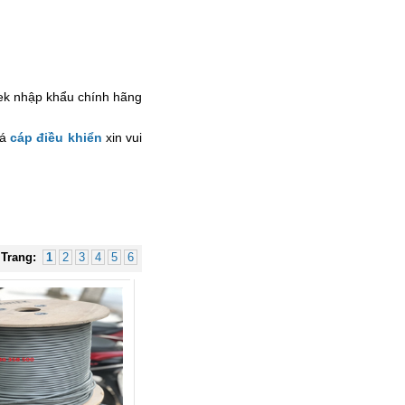
ntek nhập khẩu chính hãng
Hub USB Type C Groovy Robot
Uno 6 in 1 ra USB-C, USB-A 3.2,
HDMI 4K@60Hz, Sạc PD 100W
iá
cáp điều khiển
xin vui
Ugreen 35998
Giá: 650,000 VNĐ
Trang:
1
2
3
4
5
6
Hub USB Type-C 6 in 1 HDMI
4K@60Hz, Hub USB 3.0, Lan,
PD 100W Ugreen 45000 cao cấp
Giá: 650,000 VNĐ