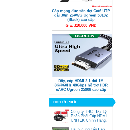
Cáp mạng đúc sẵn dẹt Cat6 UTP
dài 30m 26AWG Ugreen 50182
(Black) cao cấp
Giá: 310,000 VNĐ
Dây, cáp HDMI 2.1 dài 1M
8K@60Hz 48Gbps hỗ trợ HDR
eARC Ugreen 25908 cao cấp
Giá: 170,000 VNĐ
TIN TỨC MỚI
Công ty THC - Đại Lý
Phân Phối Cáp HDMI
UNITEK Chính Hãng,
Đại lý cung cấp Cáp