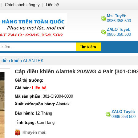
|
Chính sách công ty
|
Liên hệ
Ms. Tuyết:
0986.358.500
ZALO Tuyết:
0986.358.500
 điều khiển ALANTEK
Cáp điều khiển Alantek 20AWG 4 Pair (301-CI9
Giá thị trường:
Giá bán:
Liên hệ
Mã sản phẩm:
301-CI9304-0000
Xuất xứ/nguồn hàng:
Alantek
ZALO Tuyết:
Bảo hành:
12 Tháng
0986.358.500
Tình trạng:
Còn Hàng
Khuyến mại: