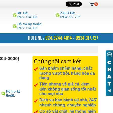
0
Mr. Hà:
ZALO Hà:
0972.714.063
0934.317.727
Hỗ trợ kỹ thuật:
0972.714.063
HOTLINE :
024.3244.4014 - 0934.317.727
304-0000)
Chúng tôi cam kết
Sản phẩm chính hãng, chất
lượng vượt trội, hàng hóa đa
dạng
Tiên phong về giá cả, đem
đến không gian sống tốt nhất
Hỗ trợ kỹ
cho mọi nhà
thuật:
0972.714.063
Dịch vụ bảo hành tại nhà, 24/7
nhanh chóng, chuyên nghiệp
Cơ sở vật chất, hệ thống hiện