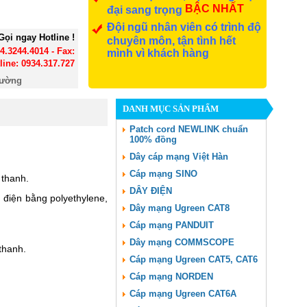
BẬC NHẤT
đại sang trọng
Đội ngũ nhân viên có trình độ
Gọi ngay Hotline !
chuyên môn, tận tình hết
24.3244.4014 - Fax:
mình vì khách hàng
line: 0934.317.727
đường
DANH MỤC SẢN PHẨM
Patch cord NEWLINK chuẩn
100% đồng
Dây cáp mạng Việt Hàn
Cáp mạng SINO
 thanh.
DÂY ĐIỆN
điện bằng polyethylene,
Dây mạng Ugreen CAT8
Cáp mạng PANDUIT
Dây mạng COMMSCOPE
 thanh.
Cáp mạng Ugreen CAT5, CAT6
Cáp mạng NORDEN
Cáp mạng Ugreen CAT6A