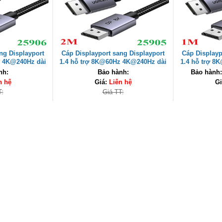
ng Displayport
Cáp Displayport sang Displayport
Cáp Displayp
z 4K@240Hz dài
1.4 hỗ trợ 8K@60Hz 4K@240Hz dài
1.4 hỗ trợ 
06 cao cấp
2M Ugreen 25905 cao cấp
Ugreen 25
nh:
Bảo hành:
Bảo hành:
n hệ
Giá:
Liên hệ
Gi
T:
Giá TT: