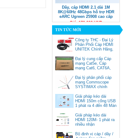
Dây, cáp HDMI 2.1 dài 1M
8K@60Hz 48Gbps hỗ trợ HDR
eARC Ugreen 25908 cao cấp
Giá: 170,000 VNĐ
TIN TỨC MỚI
Công ty THC - Đại Lý
Phân Phối Cáp HDMI
UNITEK Chính Hãng,
Đại lý cung cấp Cáp
mạng Cat5e, Cáp
mạng Cat6, CAT6A,
Cat5e FTP
Commscope
Đại lý phân phối cáp
Cáp chuyển USB Type-C sang
mạng Commscope
Displayport 1.4 độ phân giải
SYSTIMAX chính
8K@60Hz dài 1m Ugreen 25157
hãng tại Việt Nam
cao cấp
Giải pháp kéo dài
HDMI 150m cổng USB
Giá: 350,000 VNĐ
1 phát ra 4 đến 48 Màn
Hình Tivi
Giải pháp kéo dài
HDMI 120M- 1 phát ra
nhiều nhận
Bộ định vị cáp / dây /