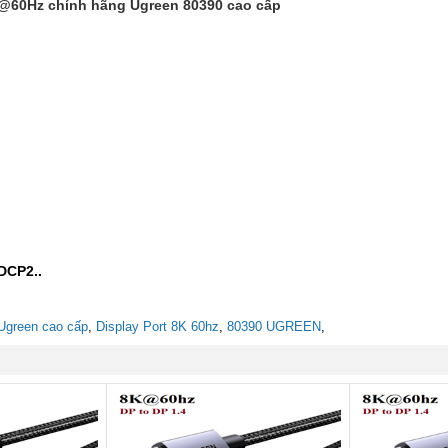
8K@60Hz chính hãng Ugreen 80390 cao cấp
DCP2..
 Ugreen cao cấp
,
Display Port 8K 60hz
,
80390 UGREEN
,