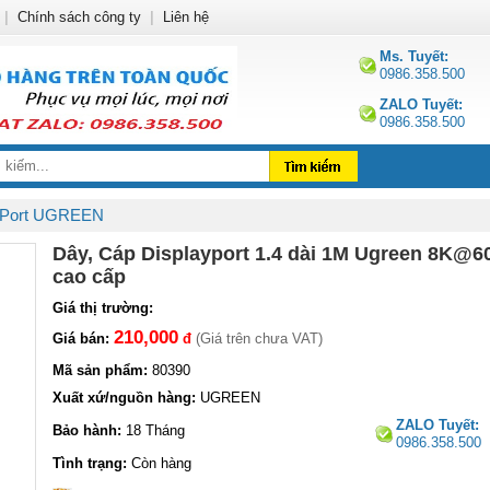
|
Chính sách công ty
|
Liên hệ
Ms. Tuyết:
0986.358.500
ZALO Tuyết:
0986.358.500
y Port UGREEN
Dây, Cáp Displayport 1.4 dài 1M Ugreen 8K@6
cao cấp
Giá thị trường:
210,000
Giá bán:
đ
(Giá trên chưa VAT)
Mã sản phẩm:
80390
Xuất xứ/nguồn hàng:
UGREEN
ZALO Tuyết:
Bảo hành:
18 Tháng
0986.358.500
Tình trạng:
Còn hàng