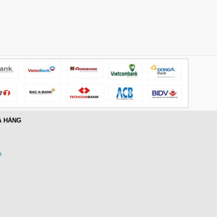
Hub USB Type-C 6 in 1 HDMI
4K@60Hz, Hub USB 3.0, Lan,
PD 100W Ugreen 45000 cao cấp
Giá: 650,000 VNĐ
A HÀNG
n
Cáp điều khiển 2 đôi 22AWG
(Belden Control 22AWG 2pair
cable 305m cuộn) - (8723) cao
cấp
Giá: 6,500,000 VNĐ