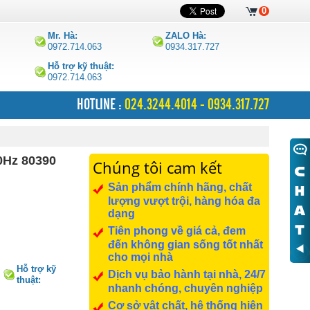
0
Mr. Hà:
ZALO Hà:
0972.714.063
0934.317.727
Hỗ trợ kỹ thuật:
0972.714.063
HOTLINE :
024.3244.4014 - 0934.317.727
0Hz 80390
Chúng tôi cam kết
Sản phẩm chính hãng, chất
lượng vượt trội, hàng hóa đa
dạng
Tiên phong về giá cả, đem
đến không gian sống tốt nhất
cho mọi nhà
Hỗ trợ kỹ
Dịch vụ bảo hành tại nhà, 24/7
thuật:
nhanh chóng, chuyên nghiệp
0972.714.063
Cơ sở vật chất, hệ thống hiện