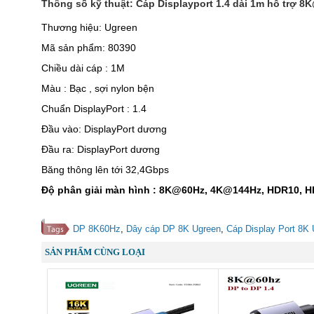
Thông số kỹ thuật: Cáp Displayport 1.4 dài 1m hỗ trợ 
Thương hiệu: Ugreen
Mã sản phẩm: 80390
Chiều dài cáp : 1M
Màu : Bạc , sợi nylon bện
Chuẩn DisplayPort : 1.4
Đầu vào: DisplayPort dương
Đầu ra: DisplayPort dương
Băng thông lên tới 32,4Gbps
Độ phân giải màn hình : 8K@60Hz, 4K@144Hz, HDR10, H
DP 8K60Hz
,
Dây cáp DP 8K Ugreen
,
Cáp Display Port 8K
SẢN PHẨM CÙNG LOẠI