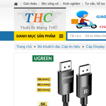
|
Giới thiệu
|
Đời sống số
|
Kinh nghiệm
|
Tư vấn, hỗ trợ
DANH MỤC SẢN PHẨM
Tất cả
Trang chủ
Bộ khuếch đại, Cáp tín hiệu
Cáp Displa