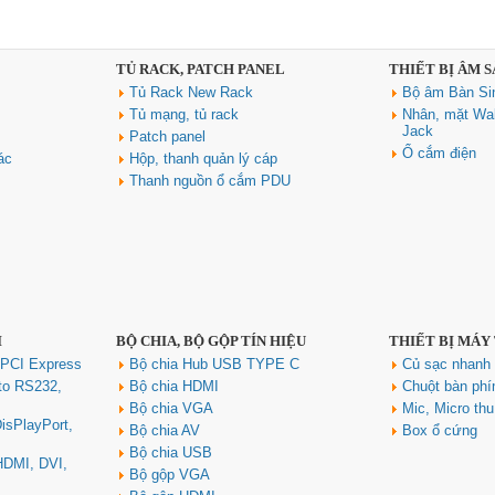
TỦ RACK, PATCH PANEL
THIẾT BỊ ÂM 
Tủ Rack New Rack
Bộ âm Bàn Si
Tủ mạng, tủ rack
Nhân, mặt Wal
Jack
Patch panel
Ổ cắm điện
ác
Hộp, thanh quản lý cáp
Thanh nguồn ổ cắm PDU
I
BỘ CHIA, BỘ GỘP TÍN HIỆU
THIẾT BỊ MÁY
 PCI Express
Bộ chia Hub USB TYPE C
Củ sạc nhan
to RS232,
Bộ chia HDMI
Chuột bàn ph
Bộ chia VGA
Mic, Micro th
isPlayPort,
Bộ chia AV
Box ổ cứng
Bộ chia USB
 HDMI, DVI,
Bộ gộp VGA