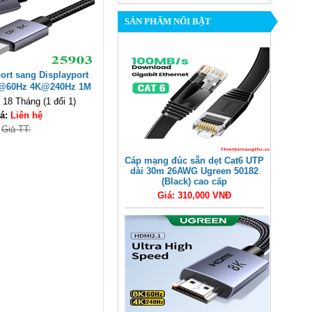
SẢN PHẨM NỔI BẬT
ort sang Displayport
8K@60Hz 4K@240Hz 1M
903 hàng cao cấp
18 Tháng (1 đổi 1)
á:
Liên hệ
Giá TT:
Cáp mạng đúc sẵn dẹt Cat6 UTP
dài 30m 26AWG Ugreen 50182
(Black) cao cấp
Giá: 310,000 VNĐ