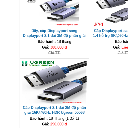
Dây, cáp Displayport sang
Cáp Displayport sa
Displayport 2.1 dài 3M độ phân giải
1.4 hỗ trợ 8K@60H
16K@60Hz HDR Ugreen 25862 cao
3M Ugreen 259
Bảo hành:
18 tháng
Bảo hà
cấp
Giá:
380,000 đ
Giá:
Liê
Giá TT:
Giá T
Cáp Displayport 2.1 dài 2M độ phân
giải 16K@60Hz HDR Ugreen 55568
cao cấp
Bảo hành:
18 Tháng (1 đổi 1)
Giá:
290,000 đ