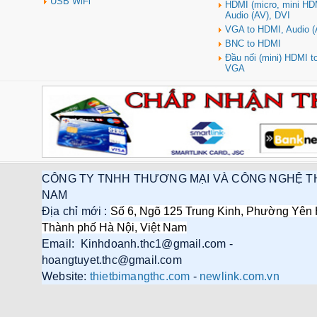
USB WiFi
HDMI (micro, mini HD
Audio (AV), DVI
VGA to HDMI, Audio (
BNC to HDMI
Đầu nối (mini) HDMI 
VGA
CÔNG TY TNHH THƯƠNG MẠI VÀ CÔNG NGHỆ T
NAM
Địa chỉ mới :
Số 6, Ngõ 125 Trung Kinh, Phường Yên 
Thành phố Hà Nội, Việt Nam
Email: Kinhdoanh.thc1@gmail.com -
hoangtuyet.thc@gmail.com
Website:
thietbimangthc.com
-
newlink.com.vn