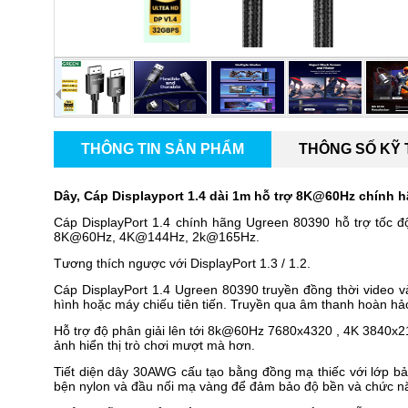
THÔNG TIN SẢN PHẨM
THÔNG SỐ KỸ
Dây, Cáp Displayport 1.4 dài 1m hỗ trợ 8K@60Hz chính 
Cáp DisplayPort 1.4 chính hãng Ugreen 80390 hỗ trợ tốc độ
8K@60Hz, 4K@144Hz, 2k@165Hz.
Tương thích ngược với DisplayPort 1.3 / 1.2.
Cáp DisplayPort 1.4 Ugreen 80390 truyền đồng thời video v
hình hoặc máy chiếu tiên tiến. Truyền qua âm thanh hoàn hảo 
Hỗ trợ độ phân giải lên tới 8k@60Hz 7680x4320 , 4K 3840x2
ảnh hiển thị trò chơi mượt mà hơn.
Tiết diện dây 30AWG cấu tạo bằng đồng mạ thiếc với lớp bả
bện nylon và đầu nối mạ vàng để đảm bảo độ bền và chức năn