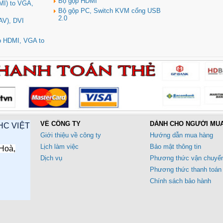
Bộ gộp HDMI
MI) to VGA,
Bộ gộp PC, Switch KVM cổng USB
2.0
AV), DVI
to HDMI, VGA to
VỀ CÔNG TY
DÀNH CHO NGƯỜI MU
HC VIỆT
Giới thiệu về công ty
Hướng dẫn mua hàng
Lịch làm việc
Bảo mật thông tin
Hoà,
Dịch vụ
Phương thức vận chuyể
Phương thức thanh toán
Chính sách bảo hành