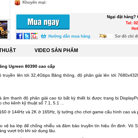
Khuyến mại:
Ngại đặt hàng? 
Tel: 0
Hot
Hướng dẫn mua hàng
Sơ đồ chỉ 
 THUẬT
VIDEO SẢN PHẨM
hãng Ugreen 80390 cao cấp
 truyền lên tới 32,4Gbps Băng thông, độ phân giải lên tới 7680x4320
à âm thanh độ phân giải cao từ bất kỳ thiết bị được trang bị Displa
cho kênh kỹ thuật số 7.1, 5.1 ...
160 ở 144Hz và 2K ở 165Hz, lý tưởng cho chơi game cấu hình cao và p
o vệ ba lớp để chống nhiễu và đảm bảo truyền tín hiệu ổn định. Vỏ S
g vượt trội khi sử dụng lâu.