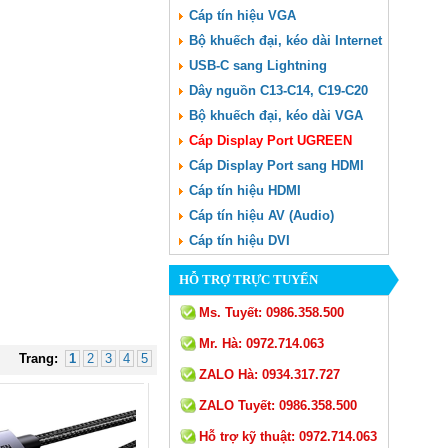
Cáp tín hiệu VGA
Bộ khuếch đại, kéo dài Internet
USB-C sang Lightning
Dây nguồn C13-C14, C19-C20
Bộ khuếch đại, kéo dài VGA
Cáp Display Port UGREEN
Cáp Display Port sang HDMI
Cáp tín hiệu HDMI
Cáp tín hiệu AV (Audio)
Cáp tín hiệu DVI
HỖ TRỢ TRỰC TUYẾN
Ms. Tuyết:
0986.358.500
Mr. Hà:
0972.714.063
Trang:
1
2
3
4
5
ZALO Hà:
0934.317.727
ZALO Tuyết:
0986.358.500
Hỗ trợ kỹ thuật:
0972.714.063