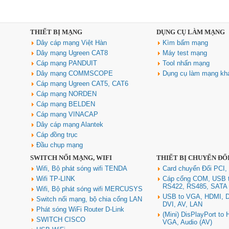
THIẾT BỊ MẠNG
DỤNG CỤ LÀM MẠNG
Dây cáp mạng Việt Hàn
Kìm bấm mạng
Dây mạng Ugreen CAT8
Máy test mạng
Cáp mạng PANDUIT
Tool nhấn mạng
Dây mạng COMMSCOPE
Dụng cụ làm mạng kh
Cáp mạng Ugreen CAT5, CAT6
Cáp mạng NORDEN
Cáp mạng BELDEN
Cáp mạng VINACAP
Dây cáp mạng Alantek
Cáp đồng trục
Đầu chụp mạng
SWITCH NỐI MẠNG, WIFI
THIẾT BỊ CHUYỂN ĐỔ
Wifi, Bộ phát sóng wifi TENDA
Card chuyển Đổi PCI,
Wifi TP-LINK
Cáp cổng COM, USB 
RS422, RS485, SATA
Wifi, Bộ phát sóng wifi MERCUSYS
USB to VGA, HDMI, D
Switch nối mạng, bộ chia cổng LAN
DVI, AV, LAN
Phát sóng WiFi Router D-Link
(Mini) DisPlayPort to
SWITCH CISCO
VGA, Audio (AV)