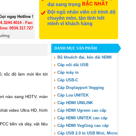
BẬC NHẤT
đại sang trọng
Đội ngũ nhân viên có trình độ
Gọi ngay Hotline !
chuyên môn, tận tình hết
24.3244.4014 - Fax:
mình vì khách hàng
line: 0934.317.727
đường
DANH MỤC SẢN PHẨM
Bộ khuếch đại, kéo dài HDMI
Cáp nối dài USB
Cáp máy in
, tốc độ làm mới lên tới
Cáp USB-C
Cáp Displayport Veggieg
Cáp Loa UNITEK
yPort nào sang HDTV, màn
Cáp HDMI UNILINK
hát video Ultra HD, hình
Cáp HDMI Ugreen cao cấp
Cáp HDMI UNITEK cao cấp
PCC bền và dày, vật liệu
Cáp HDMI VegGieg cao cấp
Cáp USB 2.0 to USB Mini, Micro