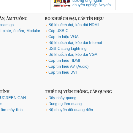
đường ống ngầm
chuyên nghiệp Noyafa
NF-826
SÀN, ÂM TƯỜNG
BỘ KHUẾCH ĐẠI, CÁP TÍN HIỆU
Cáp âm thanh 2x1.5 chống
noamigo
Bộ khuếch đại, kéo dài HDMI
nhiễu chống cháy ALANTEK
301-FRS015-E01P-3SG5 cao cấp
l plate, ổ cắm, Modular
Cáp USB-C
Giá: Liên hệ
Cáp tín hiệu VGA
Bộ khuếch đại, kéo dài Internet
USB-C sang Lightning
Bộ khuếch đại, kéo dài VGA
Cáp tín hiệu HDMI
Cáp tín hiệu AV (Audio)
Cáp tín hiệu DVI
 TÍNH
THIẾT BỊ VIỄN THÔNG, CÁP QUANG
Hub USB Type C Groovy Robot
Uno 6 in 1 ra USB-C, USB-A 3.2,
h UGREEN GAN
Dây nhảy quang
HDMI 4K@60Hz, Sạc PD 100W
ím
Dụng cụ làm quang
Ugreen 35998
u âm máy tính
Bộ chuyển đổi quang điện
Giá: 650,000 VNĐ