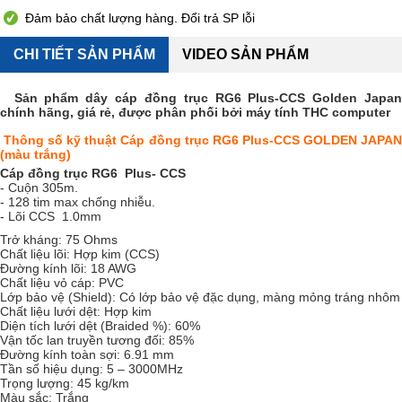
Đảm bảo chất lượng hàng. Đổi trả SP lỗi
CHI TIẾT SẢN PHẨM
VIDEO SẢN PHẨM
Sản phẩm dây cáp đồng trục RG6 Plus-CCS Golden Japan
chính hãng, giá rẻ, được phân phối bởi máy tính THC computer
Thông số kỹ thuật Cáp đồng trục RG6 Plus-CCS GOLDEN JAPA
(màu trắng)
Cáp đồng trục RG6 Plus- CCS
- Cuộn 305m.
- 128 tim max chống nhiễu.
- Lõi CCS 1.0mm
Trở kháng: 75 Ohms
Chất liệu lõi: Hợp kim (CCS)
Đường kính lõi: 18 AWG
Chất liệu vỏ cáp: PVC
Lớp bảo vệ (Shield): Có lớp bảo vệ đặc dụng, màng mỏng tráng nhôm
Chất liệu lưới dệt: Hợp kim
Diện tích lưới dệt (Braided %): 60%
Vận tốc lan truyền tương đối: 85%
Đường kính toàn sợi: 6.91 mm
Tần số hiệu dụng: 5 – 3000MHz
Trọng lượng: 45 kg/km
Màu sắc: Trắng