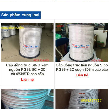
Sản phẩm cùng loại
Cáp đồng trục SINO kèm
Cáp đồng trục liền nguồn Sino
nguồn RG59/BC + 2C
RG59 + 2C cuộn 305m cao cấp
x0.4/SN/TR cao cấp
Liên hệ
Liên hệ