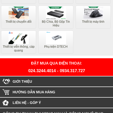
Thiết bị chuyển đổi
Bộ Chia, Bộ Gộp Tín
Thiết bị máy tính
Hiệu
Thiết bị viễn thông, cáp
Phụ kiện DTECH
quang
ĐẶT MUA QUA ĐIỆN THOẠI:
024.3244.4014
-
0934.317.727
GIỚI THIỆU
HƯỚNG DẪN MUA HÀNG
LIÊN HỆ - GÓP Ý