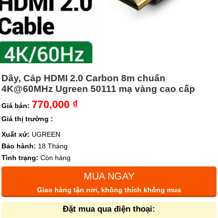
Dây, Cáp HDMI 2.0 Carbon 8m chuẩn
4K@60MHz Ugreen 50111 mạ vàng cao cấp
770,000 ₫
Giá bán:
Giá thị trường :
Xuất xứ:
UGREEN
Bảo hành:
18 Tháng
Tình trạng:
Còn hàng
MUA NGAY
Giao hàng tận nơi, không thích không mua
Đặt mua qua điện thoại: