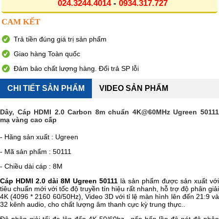
024.3244.4014
-
0934.317.727
CAM KẾT
Trả tiền đúng giá trị sản phẩm
Giao hàng Toàn quốc
Đảm bảo chất lượng hàng. Đổi trả SP lỗi
CHI TIẾT SẢN PHẨM
VIDEO SẢN PHẨM
Dây, Cáp HDMI 2.0 Carbon 8m chuẩn 4K@60MHz Ugreen 50111
mạ vàng cao cấp
- Hãng sản xuất : Ugreen
- Mã sản phẩm : 50111
- Chiều dài cáp : 8M
Cáp HDMI 2.0 dài 8M Ugreen 50111
là sản phẩm được sản xuất với
tiêu chuẩn mới với tốc độ truyền tín hiệu rất nhanh, hỗ trợ độ phân giải
4K (4096 * 2160 60/50Hz), Video 3D với tỉ lệ màn hình lên đến 21:9 và
32 kênh audio, cho chất lượng âm thanh cực kỳ trung thực..