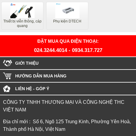
Thiết bị viễn thông, cáp
Phụ kiện DTECH
quang
ĐẶT MUA QUA ĐIỆN THOẠI:
024.3244.4014
-
0934.317.727
GIỚI THIỆU
HƯỚNG DẪN MUA HÀNG
LIÊN HỆ - GÓP Ý
CÔNG TY TNHH THƯƠNG MẠI VÀ CÔNG NGHỆ THC
VIỆT NAM
Địa chỉ mới : Số 6, Ngõ 125 Trung Kinh, Phường Yên Hoà,
Thành phố Hà Nội, Việt Nam