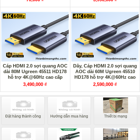
Cáp HDMI 2.0 sợi quang AOC
Dây, Cáp HDMI 2.0 sợi quang
dài 80M Ugreen 45511 HD178
AOC dài 60M Ugreen 45510
hỗ trợ 4K@60Hz cao cấp
HD178 hỗ trợ 4K@60Hz cao
cấp
3,490,000 ₫
2,590,000 ₫
Đặt hàng thành công
Hướng dẫn mua hàng
Thiết bị mạng