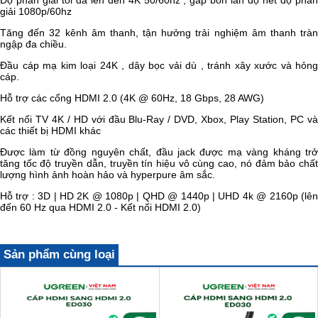
Độ phân giải tối đa lên đến 4K 50/60hz , gấp bốn lần độ nét độ phân
giải 1080p/60hz
Tăng đến 32 kênh âm thanh, tận hưởng trải nghiệm âm thanh tràn
ngập đa chiều.
Đầu cáp mạ kim loại 24K , dây bọc vải dù , tránh xây xước và hỏng
cáp.
Hỗ trợ các cổng HDMI 2.0 (4K @ 60Hz, 18 Gbps, 28 AWG)
Kết nối TV 4K / HD với đầu Blu-Ray / DVD, Xbox, Play Station, PC và
các thiết bị HDMI khác
Được làm từ đồng nguyên chất, đầu jack được mạ vàng kháng trở
tăng tốc độ truyền dẫn, truyền tín hiệu vô cùng cao, nó đảm bảo chất
lượng hình ảnh hoàn hảo và hyperpure âm sắc.
Hỗ trợ : 3D | HD 2K @ 1080p | QHD @ 1440p | UHD 4k @ 2160p (lên
đến 60 Hz qua HDMI 2.0 - Kết nối HDMI 2.0)
Sản phẩm cùng loại