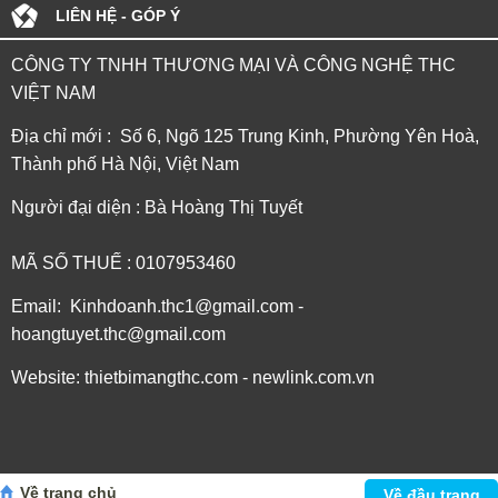
LIÊN HỆ - GÓP Ý
CÔNG TY TNHH THƯƠNG MẠI VÀ CÔNG NGHỆ THC
VIỆT NAM
Địa chỉ mới : Số 6, Ngõ 125 Trung Kinh, Phường Yên Hoà,
Thành phố Hà Nội, Việt Nam
Người đại diện : Bà Hoàng Thị Tuyết
MÃ SỐ THUẾ : 0107953460
Email: Kinhdoanh.thc1@gmail.com -
hoangtuyet.thc@gmail.com
Website: thietbimangthc.com - newlink.com.vn
Về trang chủ
Về đầu trang