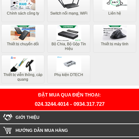
Chính sách công ty
Switch nối mạng, WiFi
Liên hệ
Thiết bị chuyển đổi
Bộ Chia, Bộ Gộp Tín
Thiết bị máy tính
Hiệu
Thiết bị viễn thông, cáp
Phụ kiện DTECH
quang
ĐẶT MUA QUA ĐIỆN THOẠI:
024.3244.4014
-
0934.317.727
GIỚI THIỆU
HƯỚNG DẪN MUA HÀNG