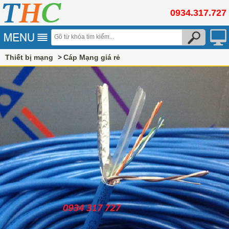
0934.317.727
Thiết bị mạng
Cáp Mạng giá rẻ