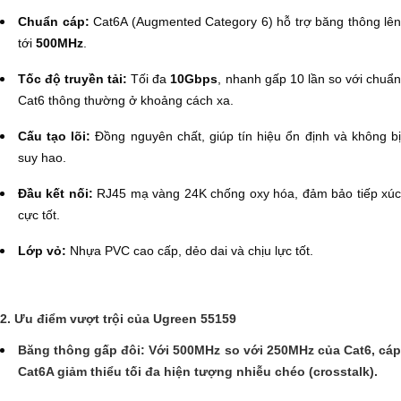
Chuẩn cáp:
Cat6A (Augmented Category 6) hỗ trợ băng thông lên
tới
500MHz
.
Tốc độ truyền tải:
Tối đa
10Gbps
, nhanh gấp 10 lần so với chuẩ
Cat6 thông thường ở khoảng cách xa.
Cấu tạo lõi:
Đồng nguyên chất, giúp tín hiệu ổn định và không b
suy hao.
Đầu kết nối:
RJ45 mạ vàng 24K chống oxy hóa, đảm bảo tiếp xú
cực tốt.
Lớp vỏ:
Nhựa PVC cao cấp, dẻo dai và chịu lực tốt.
2. Ưu điểm vượt trội của Ugreen 55159
Băng thông gấp đôi:
Với 500MHz so với 250MHz của Cat6, cá
Cat6A giảm thiểu tối đa hiện tượng nhiễu chéo (crosstalk).