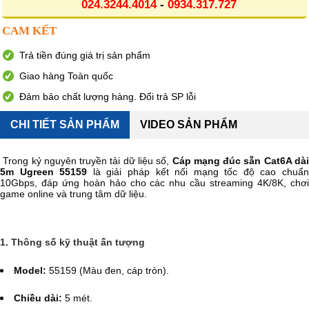
024.3244.4014
-
0934.317.727
CAM KẾT
Trả tiền đúng giá trị sản phẩm
Giao hàng Toàn quốc
Đảm bảo chất lượng hàng. Đổi trả SP lỗi
CHI TIẾT SẢN PHẨM
VIDEO SẢN PHẨM
Trong kỷ nguyên truyền tải dữ liệu số,
Cáp mạng đúc sẵn Cat6A dà
5m Ugreen 55159
là giải pháp kết nối mạng tốc độ cao chuẩ
10Gbps, đáp ứng hoàn hảo cho các nhu cầu streaming 4K/8K, chơi
game online và trung tâm dữ liệu.
1. Thông số kỹ thuật ấn tượng
Model:
55159 (Màu đen, cáp tròn).
Chiều dài:
5 mét.