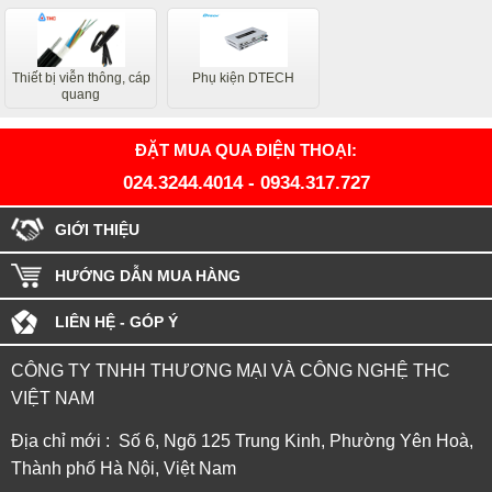
Thiết bị viễn thông, cáp
Phụ kiện DTECH
quang
ĐẶT MUA QUA ĐIỆN THOẠI:
024.3244.4014
-
0934.317.727
GIỚI THIỆU
HƯỚNG DẪN MUA HÀNG
LIÊN HỆ - GÓP Ý
CÔNG TY TNHH THƯƠNG MẠI VÀ CÔNG NGHỆ THC
VIỆT NAM
Địa chỉ mới : Số 6, Ngõ 125 Trung Kinh, Phường Yên Hoà,
Thành phố Hà Nội, Việt Nam