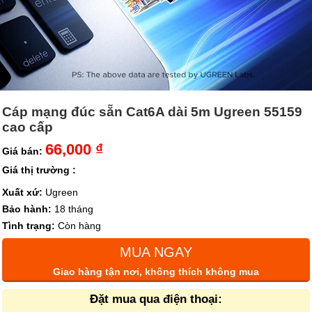
Cáp mạng đúc sẵn Cat6A dài 5m Ugreen 55159
cao cấp
66,000 ₫
Giá bán:
Giá thị trường :
Xuất xứ:
Ugreen
Bảo hành:
18 tháng
Tình trạng:
Còn hàng
MUA NGAY
Giao hàng tận nơi, không thích không mua
Đặt mua qua điện thoại: