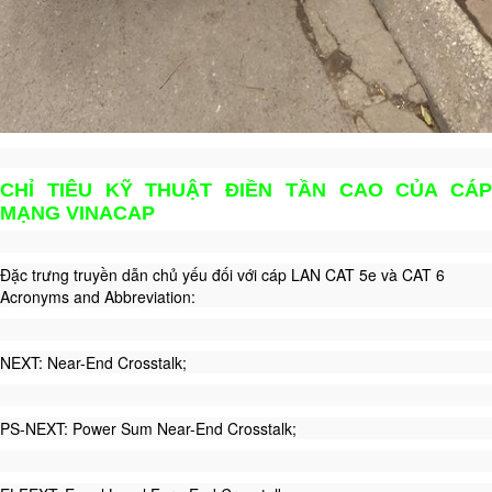
CHỈ TIÊU KỸ THUẬT ĐIỀN TẦN CAO CỦA CÁP
MẠNG VINACAP
Đặc trưng truyền dẫn chủ yếu đối với cáp LAN CAT 5e và CAT 6
Acronyms and Abbreviation:
NEXT: Near-End Crosstalk;
PS-NEXT: Power Sum Near-End Crosstalk;