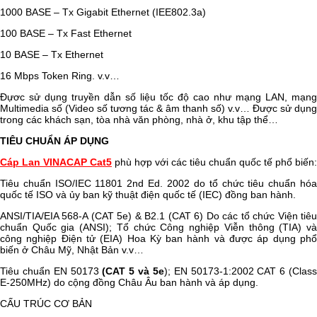
1000 BASE – Tx Gigabit Ethernet (IEE802.3a)
100 BASE – Tx Fast Ethernet
10 BASE – Tx Ethernet
16 Mbps Token Ring. v.v…
Đựơc sử dụng truyền dẫn số liệu tốc độ cao như mạng LAN, mạng
Multimedia số (Video số tương tác & âm thanh số) v.v… Được sử dụng
trong các khách sạn, tòa nhà văn phòng, nhà ở, khu tập thể…
TIÊU CHUẨN ÁP DỤNG
Cáp Lan VINACAP Cat5
phù hợp với các tiêu chuẩn quốc tế phổ biến:
Tiêu chuẩn ISO/IEC 11801 2nd Ed. 2002 do tổ chức tiêu chuẩn hóa
quốc tế ISO và ủy ban kỹ thuật điện quốc tế (IEC) đồng ban hành.
ANSI/TIA/EIA 568-A (CAT 5e) & B2.1 (CAT 6) Do các tổ chức Viện tiêu
chuẩn Quốc gia (ANSI); Tổ chức Công nghiệp Viễn thông (TIA) và
công nghiệp Điện tử (EIA) Hoa Kỳ ban hành và được áp dụng phổ
biến ở Châu Mỹ, Nhật Bản v.v…
Tiêu chuẩn EN 50173
(CAT 5 và 5e
); EN 50173-1:2002 CAT 6 (Clas
E-250MHz) do cộng đồng Châu Âu ban hành và áp dụng.
CẤU TRÚC CƠ BẢN