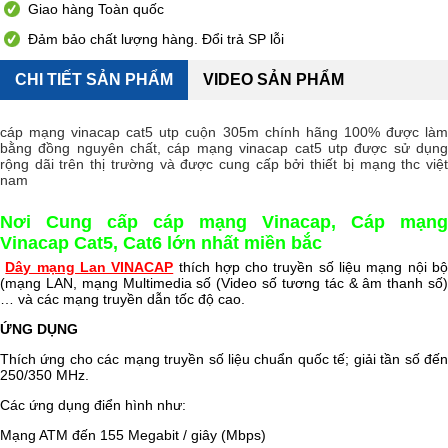
Giao hàng Toàn quốc
Đảm bảo chất lượng hàng. Đổi trả SP lỗi
CHI TIẾT SẢN PHẨM
VIDEO SẢN PHẨM
cáp mạng vinacap cat5 utp cuộn 305m chính hãng 100% được làm
bằng đồng nguyên chất, cáp mạng vinacap cat5 utp được sử dụng
rộng dãi trên thị trường và được cung cấp bởi thiết bị mạng thc việt
nam
Nơi Cung cấp cáp mạng Vinacap, Cáp mạng
Vinacap Cat5, Cat6 lớn nhất miền bắc
Dây mạng Lan VINACAP
thích hợp cho truyền số liệu mạng nội b
(mạng LAN, mạng Multimedia số (Video số tương tác & âm thanh số)
… và các mạng truyền dẫn tốc độ cao.
ỨNG DỤNG
Thích ứng cho các mạng truyền số liệu chuẩn quốc tế; giải tần số đến
250/350 MHz.
Các ứng dụng điển hình như:
Mạng ATM đến 155 Megabit / giây (Mbps)