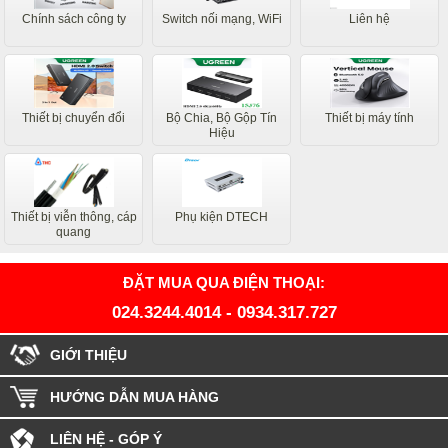
Chính sách công ty
Switch nối mạng, WiFi
Liên hệ
Thiết bị chuyển đổi
Bộ Chia, Bộ Gộp Tín
Thiết bị máy tính
Hiệu
Thiết bị viễn thông, cáp
Phụ kiện DTECH
quang
ĐẶT MUA QUA ĐIỆN THOẠI:
024.3244.4014
-
0934.317.727
GIỚI THIỆU
HƯỚNG DẪN MUA HÀNG
LIÊN HỆ - GÓP Ý