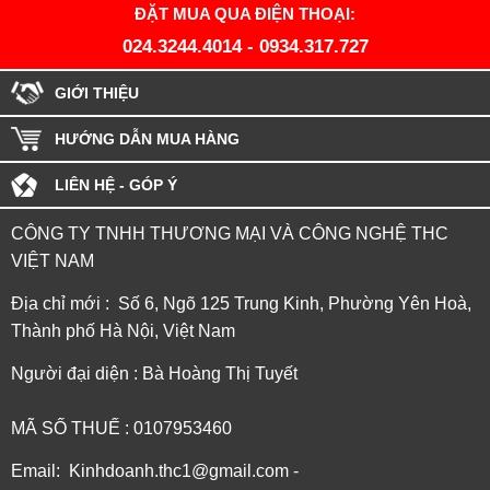
ĐẶT MUA QUA ĐIỆN THOẠI:
024.3244.4014
-
0934.317.727
GIỚI THIỆU
HƯỚNG DẪN MUA HÀNG
LIÊN HỆ - GÓP Ý
CÔNG TY TNHH THƯƠNG MẠI VÀ CÔNG NGHỆ THC
VIỆT NAM
Địa chỉ mới : Số 6, Ngõ 125 Trung Kinh, Phường Yên Hoà,
Thành phố Hà Nội, Việt Nam
Người đại diện : Bà Hoàng Thị Tuyết
MÃ SỐ THUẾ : 0107953460
Email: Kinhdoanh.thc1@gmail.com -