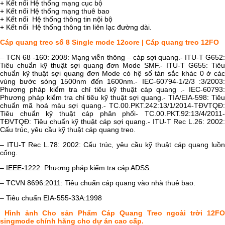
+ Kết nối Hệ thống mạng cục bộ
+ Kết nối Hệ thống mạng thuê bao
+ Kết nối Hệ thống thông tin nội bộ
+ Kết nối Hệ thống thông tin liên lạc đường dài.
Cáp quang treo số 8 Single mode 12core | Cáp quang treo 12FO
– TCN 68 -160: 2008: Mạng viễn thông – cáp sợi quang.- ITU-T G652:
Tiêu chuẩn kỹ thuật sợi quang đơn Mode SMF.- ITU-T G655: Tiêu
chuẩn kỹ thuật sợi quang đơn Mode có hệ số tán sắc khác 0 ở các
vùng bước sóng 1500nm đến 1600nm.- IEC-60794-1/2/3 :3/2003:
Phương pháp kiểm tra chỉ tiêu kỹ thuật cáp quang .- IEC-60793:
Phương pháp kiểm tra chỉ tiêu kỹ thuật sợi quang.- TIA/EIA-598: Tiêu
chuẩn mã hoá màu sợi quang.- TC.00.PKT.242:13/1/2014-TĐVTQĐ:
Tiêu chuẩn kỹ thuật cáp phân phối- TC.00.PKT.92:13/4/2011-
TĐVTQĐ: Tiêu chuẩn kỹ thuật cáp sợi quang.- ITU-T Rec L.26: 2002:
Cấu trúc, yêu cầu kỹ thuật cáp quang treo.
– ITU-T Rec L.78: 2002: Cấu trúc, yêu cầu kỹ thuật cáp quang luồn
cống.
– IEEE-1222: Phương pháp kiểm tra cáp ADSS.
– TCVN 8696:2011: Tiêu chuẩn cáp quang vào nhà thuê bao.
– Tiêu chuẩn EIA-555-33A:1998
Hình ảnh Cho sản Phẩm Cáp Quang Treo ngoài trời 12FO
singmode chính hãng cho dự án cao cấp.