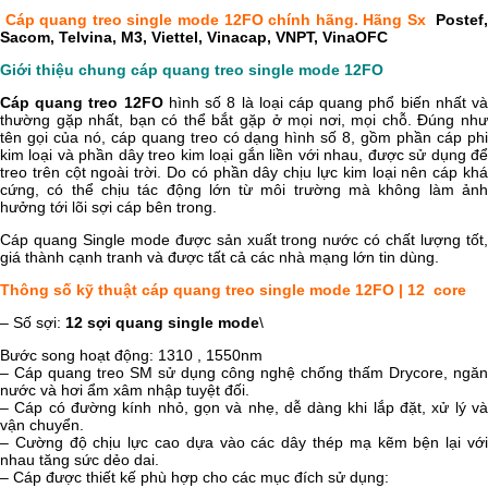
Cáp quang treo single mode 12FO chính hãng. Hãng Sx
Postef
Sacom, Telvina, M3, Viettel, Vinacap, VNPT, VinaOFC
Giới thiệu chung cáp quang treo single mode 12FO
Cáp quang treo 12FO
hình số 8 là loại cáp quang phổ biến nhất v
thường gặp nhất, bạn có thể bắt gặp ở mọi nơi, mọi chỗ. Đúng như
tên gọi của nó, cáp quang treo có dạng hình số 8, gồm phần cáp phi
kim loại và phần dây treo kim loại gắn liền với nhau, được sử dụng để
treo trên cột ngoài trời. Do có phần dây chịu lực kim loại nên cáp khá
cứng, có thể chịu tác động lớn từ môi trường mà không làm ảnh
hưởng tới lõi sợi cáp bên trong.
Cáp quang Single mode được sản xuất trong nước có chất lượng tốt,
giá thành cạnh tranh và được tất cả các nhà mạng lớn tin dùng.
Thông số kỹ thuật cáp quang treo single mode 12FO | 12 core
– Số sợi:
12 sợi quang single mode
\
Bước song hoạt động: 1310 , 1550nm
– Cáp quang treo SM sử dụng công nghệ chống thấm Drycore, ngăn
nước và hơi ẩm xâm nhập tuyệt đối.
– Cáp có đường kính nhỏ, gọn và nhẹ, dễ dàng khi lắp đặt, xử lý và
vận chuyển.
– Cường độ chịu lực cao dựa vào các dây thép mạ kẽm bện lại với
nhau tăng sức dẻo dai.
– Cáp được thiết kế phù hợp cho các mục đích sử dụng: