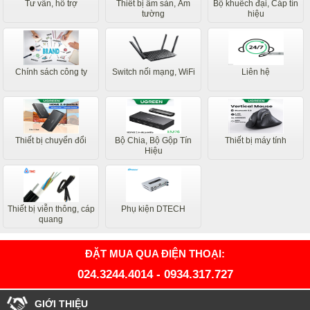
Tư vấn, hỗ trợ
Thiết bị âm sàn, Âm
Bộ khuếch đại, Cáp tín
tường
hiệu
Chính sách công ty
Switch nối mạng, WiFi
Liên hệ
Thiết bị chuyển đổi
Bộ Chia, Bộ Gộp Tín
Thiết bị máy tính
Hiệu
Thiết bị viễn thông, cáp
Phụ kiện DTECH
quang
ĐẶT MUA QUA ĐIỆN THOẠI:
024.3244.4014
-
0934.317.727
GIỚI THIỆU