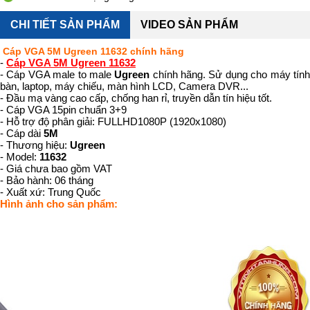
CHI TIẾT SẢN PHẨM
VIDEO SẢN PHẨM
Cáp VGA 5M Ugreen 11632 chính hãng
-
Cáp VGA 5M Ugreen 11632
- Cáp VGA male to male
Ugreen
chính hãng. Sử dụng cho máy tín
bàn, laptop, máy chiếu, màn hình LCD, Camera DVR...
- Đầu mạ vàng cao cấp, chống han rỉ, truyền dẫn tín hiệu tốt.
- Cáp VGA 15pin chuẩn 3+9
- Hỗ trợ độ phân giải: FULLHD1080P (1920x1080)
- Cáp dài
5M
- Thương hiệu:
Ugreen
- Model:
11632
- Giá chưa bao gồm VAT
- Bảo hành: 06 tháng
- Xuất xứ: Trung Quốc
Hình ảnh cho sản phẩm: