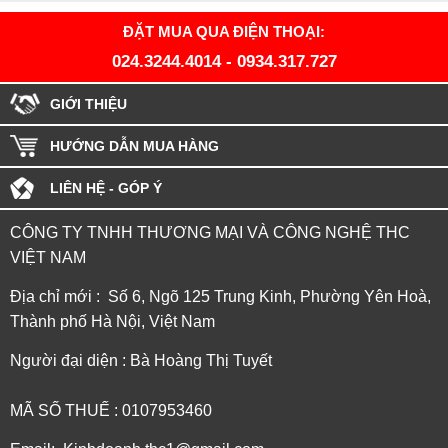
ĐẶT MUA QUA ĐIỆN THOẠI:
024.3244.4014
-
0934.317.727
GIỚI THIỆU
HƯỚNG DẪN MUA HÀNG
LIÊN HỆ - GÓP Ý
CÔNG TY TNHH THƯƠNG MẠI VÀ CÔNG NGHỆ THC
VIỆT NAM
Địa chỉ mới : Số 6, Ngõ 125 Trung Kinh, Phường Yên Hoà,
Thành phố Hà Nội, Việt Nam
Người đại diện : Bà Hoàng Thị Tuyết
MÃ SỐ THUẾ : 0107953460