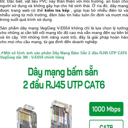
tốt. Đặc biệt, vật liệu PVC này thân thiện với môi trường, an toàn cho
người sử dụng và không gây hại cho hệ sinh thái. Ở rìa đó, dây mạng
được trang web có thể
kiểm tra kép
, giúp loại bỏ nhiễu điện từ v
nhiễu sóng từ môi trường, đảm bảo tín hiệu luôn ổn định và mượt mà
trong suốt quá trình sử dụng.
Sản phẩm dây mạng VegGieg V-E654 không chỉ là lựa chọn lý tưởng
cho những ai cần kết nối mạng tốc độ cao mà vẫn mang đến sự bền bỉ
và tin cậy. Với những tính năng vượt trội, đây là giải pháp hoàn hảo
cho mọi nhu cầu mạng, từ gia đình đến doanh nghiệp.
📌Một số hình ảnh sản phẩm
Dây Mạng Bấm Sẵn 2 đầu RJ45 UTP CAT
VegGieg dài 3M - V-E654 chính hãng