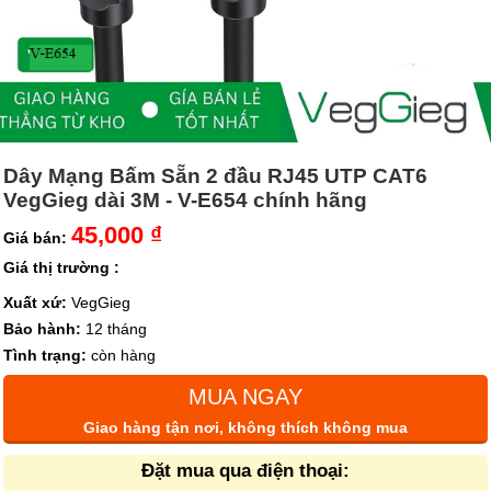
Dây Mạng Bấm Sẵn 2 đầu RJ45 UTP CAT6
VegGieg dài 3M - V-E654 chính hãng
45,000 ₫
Giá bán:
Giá thị trường :
Xuất xứ:
VegGieg
Bảo hành:
12 tháng
Tình trạng:
còn hàng
MUA NGAY
Giao hàng tận nơi, không thích không mua
Đặt mua qua điện thoại: