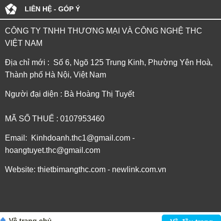
LIÊN HỆ - GÓP Ý
CÔNG TY TNHH THƯƠNG MẠI VÀ CÔNG NGHỆ THC
VIỆT NAM
Địa chỉ mới : Số 6, Ngõ 125 Trung Kinh, Phường Yên Hoà,
Thành phố Hà Nội, Việt Nam
Người đại diện : Bà Hoàng Thị Tuyết
MÃ SỐ THUẾ : 0107953460
Email: Kinhdoanh.thc1@gmail.com -
hoangtuyet.thc@gmail.com
Website: thietbimangthc.com - newlink.com.vn
Về trang chủ