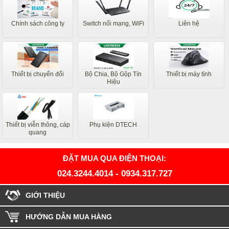
Chính sách công ty
Switch nối mạng, WiFi
Liên hệ
Thiết bị chuyển đổi
Bộ Chia, Bộ Gộp Tín
Thiết bị máy tính
Hiệu
Thiết bị viễn thông, cáp
Phụ kiện DTECH
quang
ĐẶT MUA QUA ĐIỆN THOẠI:
024.3244.4014
-
0934.317.727
GIỚI THIỆU
HƯỚNG DẪN MUA HÀNG