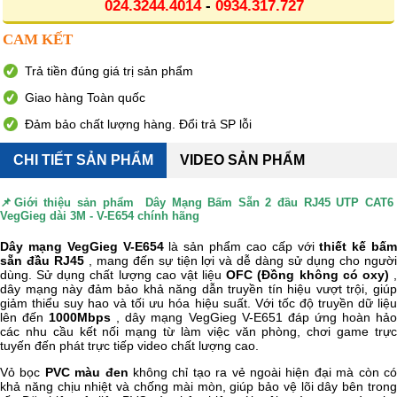
024.3244.4014
-
0934.317.727
CAM KẾT
Trả tiền đúng giá trị sản phẩm
Giao hàng Toàn quốc
Đảm bảo chất lượng hàng. Đổi trả SP lỗi
CHI TIẾT SẢN PHẨM
VIDEO SẢN PHẨM
📌Giới thiệu sản phẩm
Dây Mạng Bấm Sẵn 2 đầu RJ45 UTP CAT
VegGieg dài 3M - V-E654 chính hãng
Dây mạng VegGieg V-E654
là sản phẩm cao cấp với
thiết kế bấ
sẵn đầu RJ45
, mang đến sự tiện lợi và dễ dàng sử dụng cho ngườ
dùng. Sử dụng chất lượng cao vật liệu
OFC (Đồng không có oxy)
dây mạng này đảm bảo khả năng dẫn truyền tín hiệu vượt trội, giúp
giảm thiểu suy hao và tối ưu hóa hiệu suất. Với tốc độ truyền dữ liệu
lên đến
1000Mbps
, dây mạng VegGieg V-E651 đáp ứng hoàn hả
các nhu cầu kết nối mạng từ làm việc văn phòng, chơi game trực
tuyến đến phát trực tiếp video chất lượng cao.
Vỏ bọc
PVC màu đen
không chỉ tạo ra vẻ ngoài hiện đại mà còn c
khả năng chịu nhiệt và chống mài mòn, giúp bảo vệ lõi dây bên trong