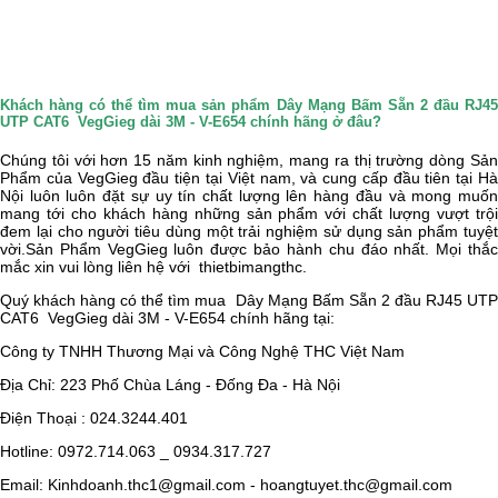
Khách hàng có thể tìm mua sản phẩm Dây Mạng Bấm Sẵn 2 đầu RJ45
UTP CAT6 VegGieg dài 3M - V-E654 chính hãng ở đâu?
Chúng tôi với hơn 15 năm kinh nghiệm, mang ra thị trường dòng Sản
Phẩm của
VegGieg
đầu tiện tại Việt nam, và cung cấp đầu tiên tại H
Nội luôn luôn đặt sự uy tín chất lượng lên hàng đầu và mong muốn
mang tới cho khách hàng những sản phẩm với chất lượng vượt trội
đem lại cho người tiêu dùng một trải nghiệm sử dụng sản phẩm tuyệt
vời.Sản Phẩm
VegGieg
luôn được bảo hành chu đáo nhất. Mọi thắ
mắc xin vui lòng liên hệ với
thietbimangthc.
Quý khách hàng có thể tìm mua
Dây Mạng Bấm Sẵn 2 đầu RJ45 UT
CAT6 VegGieg dài 3M - V-E654 chính hãng tại:
Công ty TNHH Thương Mại và Công Nghệ THC Việt Nam
Địa Chỉ: 223 Phố Chùa Láng - Đống Đa - Hà Nội
Điện Thoại : 024.3244.401
Hotline: 0972.714.063 _ 0934.317.727
Email: Kinhdoanh.thc1@gmail.com - hoangtuyet.thc@gmail.com