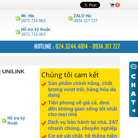
0
Mr. Hà:
ZALO Hà:
0972.714.063
0934.317.727
Hỗ trợ kỹ thuật:
0972.714.063
HOTLINE :
024.3244.4014 - 0934.317.727
g UNILINK
Chúng tôi cam kết
Sản phẩm chính hãng, chất
lượng vượt trội, hàng hóa đa
dạng
Tiên phong về giá cả, đem
đến không gian sống tốt nhất
cho mọi nhà
Hỗ trợ kỹ
Dịch vụ bảo hành tại nhà, 24/7
thuật:
0972.714.063
nhanh chóng, chuyên nghiệp
Cơ sở vật chất, hệ thống hiện