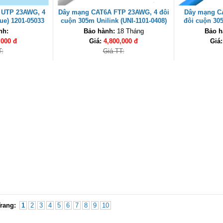
 UTP 23AWG, 4
Dây mạng CAT6A FTP 23AWG, 4 đôi
Dây mạng C
ue) 1201-05033
cuộn 305m Unilink (UNI-1101-0408)
đôi cuộn 305
 cao cấp
cao cấp
04
nh:
Bảo hành:
18 Tháng
Bảo h
,000 đ
Giá:
4,800,000 đ
Giá
T:
Giá TT:
rang:
1
2
3
4
5
6
7
8
9
10