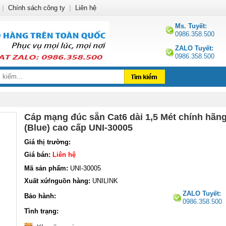
|
Chính sách công ty
|
Liên hệ
Ms. Tuyết:
0986.358.500
ZALO Tuyết:
0986.358.500
Cáp mạng đúc sẵn Cat6 dài 1,5 Mét chính hãn
(Blue) cao cấp UNI-30005
Giá thị trường:
Giá bán:
Liên hệ
Mã sản phẩm:
UNI-30005
Xuất xứ/nguồn hàng:
UNILINK
ZALO Tuyết:
Bảo hành:
0986.358.500
Tình trạng: