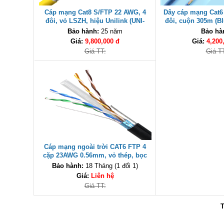
Cáp mạng Cat8 S/FTP 22 AWG, 4
Dây cáp mạng Cat6
đôi, vỏ LSZH, hiệu Unilink (UNI-
đôi, cuộn 305m (Bl
1101-0406) cao cấp
Hiệu UNILINK
Bảo hành:
25 năm
Bảo hà
Giá:
9,800,000 đ
Giá:
4,200
Giá TT:
Giá T
Cáp mạng ngoài trời CAT6 FTP 4
cặp 23AWG 0.56mm, vỏ thép, bọc
PE Unilink (UNI-1101-0405)
Bảo hành:
18 Tháng (1 đổi 1)
Giá:
Liên hệ
Giá TT:
T