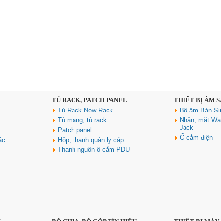
TỦ RACK, PATCH PANEL
THIẾT BỊ ÂM 
Tủ Rack New Rack
Bộ âm Bàn Si
Tủ mạng, tủ rack
Nhân, mặt Wal
Jack
Patch panel
Ổ cắm điện
ác
Hộp, thanh quản lý cáp
Thanh nguồn ổ cắm PDU