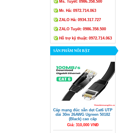
Ms. Tuyết:
0986.358.500
Mr. Hà:
0972.714.063
ZALO Hà:
0934.317.727
ZALO Tuyết:
0986.358.500
Hỗ trợ kỹ thuật:
0972.714.063
SẢN PHẨM NỔI BẬT
Cáp mạng đúc sẵn dẹt Cat6 UTP
dài 30m 26AWG Ugreen 50182
(Black) cao cấp
Giá: 310,000 VNĐ