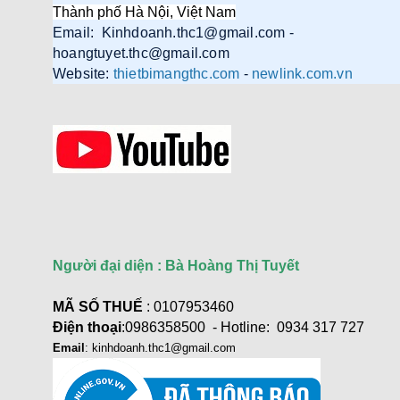
Thành phố Hà Nội, Việt Nam
Email: Kinhdoanh.thc1@gmail.com -
hoangtuyet.thc@gmail.com
Website:
thietbimangthc.com
-
newlink.com.vn
Người đại diện : Bà Hoàng Thị Tuyết
MÃ SỐ THUẾ
: 0107953460
Điện thoại
:0986358500 - Hotline: 0934 317 727
Email
: kinhdoanh.thc1@gmail.com