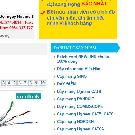
BẬC NHẤT
đại sang trọng
Đội ngũ nhân viên có trình độ
Gọi ngay Hotline !
chuyên môn, tận tình hết
24.3244.4014 - Fax:
mình vì khách hàng
line: 0934.317.727
đường
DANH MỤC SẢN PHẨM
Patch cord NEWLINK chuẩn
100% đồng
Dây cáp mạng Việt Hàn
Cáp mạng SINO
3
4
5
6
7
8
9
10
DÂY ĐIỆN
Dây mạng Ugreen CAT8
Cáp mạng PANDUIT
Dây mạng COMMSCOPE
Cáp mạng Ugreen CAT5, CAT6
Cáp mạng NORDEN
Cáp mạng Ugreen CAT6A