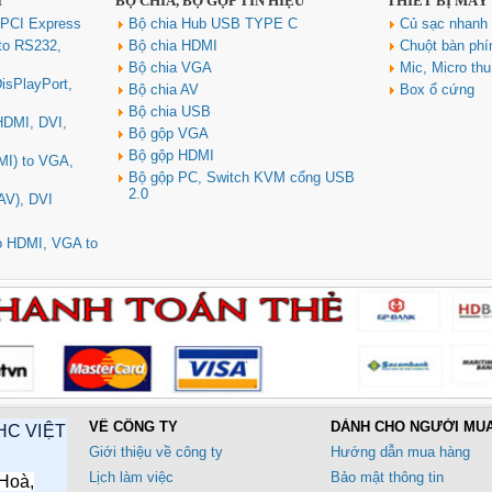
I
BỘ CHIA, BỘ GỘP TÍN HIỆU
THIẾT BỊ MÁY
 PCI Express
Bộ chia Hub USB TYPE C
Củ sạc nhan
to RS232,
Bộ chia HDMI
Chuột bàn ph
Bộ chia VGA
Mic, Micro th
isPlayPort,
Bộ chia AV
Box ổ cứng
Bộ chia USB
 HDMI, DVI,
Bộ gộp VGA
Bộ gộp HDMI
MI) to VGA,
Bộ gộp PC, Switch KVM cổng USB
2.0
AV), DVI
to HDMI, VGA to
VỀ CÔNG TY
DÀNH CHO NGƯỜI MU
HC VIỆT
Giới thiệu về công ty
Hướng dẫn mua hàng
Lịch làm việc
Bảo mật thông tin
Hoà,