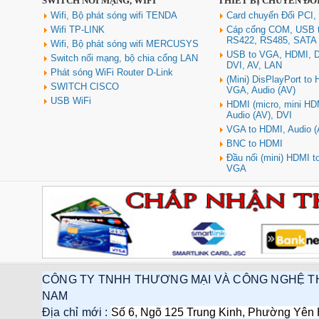
SWITCH NỐI MẠNG, WIFI
THIẾT BỊ CHUYỂN ĐỔ
Wifi, Bộ phát sóng wifi TENDA
Card chuyển Đổi PCI,
Wifi TP-LINK
Cáp cổng COM, USB 
RS422, RS485, SATA
Wifi, Bộ phát sóng wifi MERCUSYS
USB to VGA, HDMI, D
Switch nối mạng, bộ chia cổng LAN
DVI, AV, LAN
Phát sóng WiFi Router D-Link
(Mini) DisPlayPort to
SWITCH CISCO
VGA, Audio (AV)
USB WiFi
HDMI (micro, mini HD
Audio (AV), DVI
VGA to HDMI, Audio (
BNC to HDMI
Đầu nối (mini) HDMI 
VGA
CÔNG TY TNHH THƯƠNG MẠI VÀ CÔNG NGHỆ T
NAM
Địa chỉ mới :
Số 6, Ngõ 125 Trung Kinh, Phường Yên 