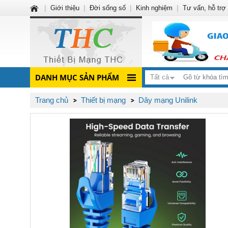
|
Giới thiệu
|
Đời sống số
|
Kinh nghiệm
|
Tư vấn, hỗ trợ
DANH MỤC SẢN PHẨM
Tất cả
Trang chủ
Thiết bị mạng
Dây mạng Unilink