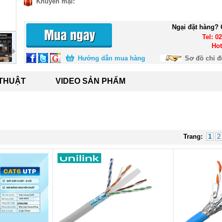
Khuyến mại:
Ngại đặt hàng? 
Tel: 0
Hot
Hướng dẫn mua hàng
Sơ đồ chỉ 
 THUẬT
VIDEO SẢN PHẨM
Trang:
1
2