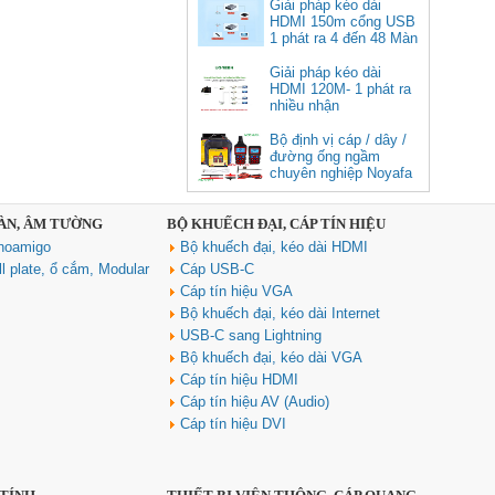
cao cấp
Giải pháp kéo dài
HDMI 150m cổng USB
Giá: 350,000 VNĐ
1 phát ra 4 đến 48 Màn
Hình Tivi
Giải pháp kéo dài
HDMI 120M- 1 phát ra
nhiều nhận
Bộ định vị cáp / dây /
đường ống ngầm
chuyên nghiệp Noyafa
NF-826
SÀN, ÂM TƯỜNG
BỘ KHUẾCH ĐẠI, CÁP TÍN HIỆU
Cáp âm thanh 2x1.5 chống
noamigo
Bộ khuếch đại, kéo dài HDMI
nhiễu chống cháy ALANTEK
301-FRS015-E01P-3SG5 cao cấp
l plate, ổ cắm, Modular
Cáp USB-C
Giá: Liên hệ
Cáp tín hiệu VGA
Bộ khuếch đại, kéo dài Internet
USB-C sang Lightning
Bộ khuếch đại, kéo dài VGA
Cáp tín hiệu HDMI
Cáp tín hiệu AV (Audio)
Cáp tín hiệu DVI