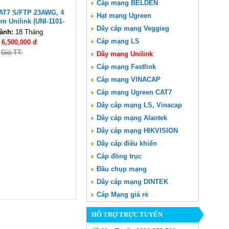
Cáp mạng BELDEN
AT7 S/FTP 23AWG, 4
Hạt mạng Ugreen
m Unilink (UNI-1101-
Dây cáp mạng Veggieg
07) cao cấp
ành:
18 Tháng
Cáp mạng LS
:
6,500,000 đ
Giá TT:
Dây mạng Unilink
Cáp mạng Fastlink
Cáp mạng VINACAP
Cáp mạng Ugreen CAT7
Dây cáp mạng LS, Vinacap
Dây cáp mạng Alantek
Dây cáp mạng HIKVISION
Dây cáp điều khiển
Cáp đồng trục
Đầu chụp mạng
Dây cáp mạng DINTEK
Cáp Mạng giá rẻ
HỖ TRỢ TRỰC TUYẾN