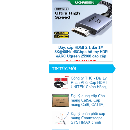
Dây, cáp HDMI 2.1 dài 1M
8K@60Hz 48Gbps hỗ trợ HDR
eARC Ugreen 25908 cao cấp
Giá: 170,000 VNĐ
TIN TỨC MỚI
Công ty THC - Đại Lý
Phân Phối Cáp HDMI
UNITEK Chính Hãng,
Đại lý cung cấp Cáp
mạng Cat5e, Cáp
mạng Cat6, CAT6A,
Cat5e FTP
Commscope
Đại lý phân phối cáp
Cáp chuyển USB Type-C sang
mạng Commscope
Displayport 1.4 độ phân giải
SYSTIMAX chính
8K@60Hz dài 1m Ugreen 25157
hãng tại Việt Nam