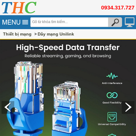
0934.317.727
Thiết bị mạng
Dây mạng Unilink