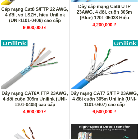
Dây cáp mạng Cat6 UTP
Cáp mạng Cat8 S/FTP 22 AWG,
23AWG, 4 đôi, cuộn 305m
4 đôi, vỏ LSZH, hiệu Unilink
(Blue) 1201-05033 Hiệu
(UNI-1101-0406) cao cấp
UNILINK cao cấp
4,200,000 ₫
9,800,000 ₫
Dây mạng CAT6A FTP 23AWG,
Dây mạng CAT7 S/FTP 23AWG,
4 đôi cuộn 305m Unilink (UNI-
4 đôi cuộn 305m Unilink (UNI-
1101-0408) cao cấp
1101-0407) cao cấp
4,800,000 ₫
6,500,000 ₫