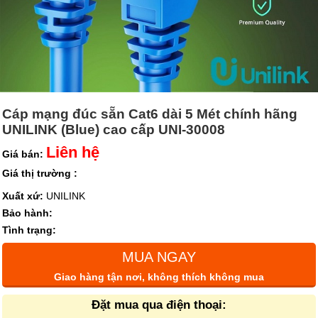
Cáp mạng đúc sẵn Cat6 dài 5 Mét chính hãng
UNILINK (Blue) cao cấp UNI-30008
Liên hệ
Giá bán:
Giá thị trường :
Xuất xứ:
UNILINK
Bảo hành:
Tình trạng:
MUA NGAY
Giao hàng tận nơi, không thích không mua
Đặt mua qua điện thoại: