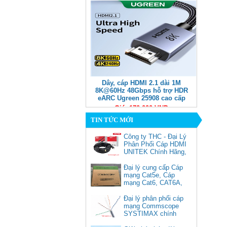
Dây, cáp HDMI 2.1 dài 1M
8K@60Hz 48Gbps hỗ trợ HDR
eARC Ugreen 25908 cao cấp
Giá: 170,000 VNĐ
TIN TỨC MỚI
Công ty THC - Đại Lý
Phân Phối Cáp HDMI
UNITEK Chính Hãng,
Đại lý cung cấp Cáp
mạng Cat5e, Cáp
mạng Cat6, CAT6A,
Cat5e FTP
Commscope
Đại lý phân phối cáp
Cáp chuyển USB Type-C sang
mạng Commscope
Displayport 1.4 độ phân giải
SYSTIMAX chính
8K@60Hz dài 1m Ugreen 25157
hãng tại Việt Nam