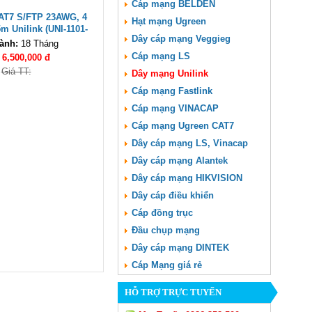
Cáp mạng BELDEN
AT7 S/FTP 23AWG, 4
Hạt mạng Ugreen
m Unilink (UNI-1101-
Dây cáp mạng Veggieg
07) cao cấp
ành:
18 Tháng
Cáp mạng LS
:
6,500,000 đ
Giá TT:
Dây mạng Unilink
Cáp mạng Fastlink
Cáp mạng VINACAP
Cáp mạng Ugreen CAT7
Dây cáp mạng LS, Vinacap
Dây cáp mạng Alantek
Dây cáp mạng HIKVISION
Dây cáp điều khiển
Cáp đồng trục
Đầu chụp mạng
Dây cáp mạng DINTEK
Cáp Mạng giá rẻ
HỖ TRỢ TRỰC TUYẾN