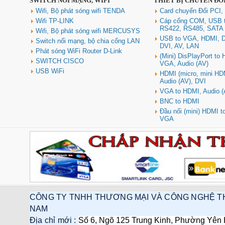
SWITCH NỐI MẠNG, WIFI
THIẾT BỊ CHUYỂN ĐỔ
Wifi, Bộ phát sóng wifi TENDA
Card chuyển Đổi PCI,
Wifi TP-LINK
Cáp cổng COM, USB 
RS422, RS485, SATA
Wifi, Bộ phát sóng wifi MERCUSYS
USB to VGA, HDMI, D
Switch nối mạng, bộ chia cổng LAN
DVI, AV, LAN
Phát sóng WiFi Router D-Link
(Mini) DisPlayPort to
SWITCH CISCO
VGA, Audio (AV)
USB WiFi
HDMI (micro, mini HD
Audio (AV), DVI
VGA to HDMI, Audio (
BNC to HDMI
Đầu nối (mini) HDMI 
VGA
CÔNG TY TNHH THƯƠNG MẠI VÀ CÔNG NGHỆ T
NAM
Địa chỉ mới :
Số 6, Ngõ 125 Trung Kinh, Phường Yên 