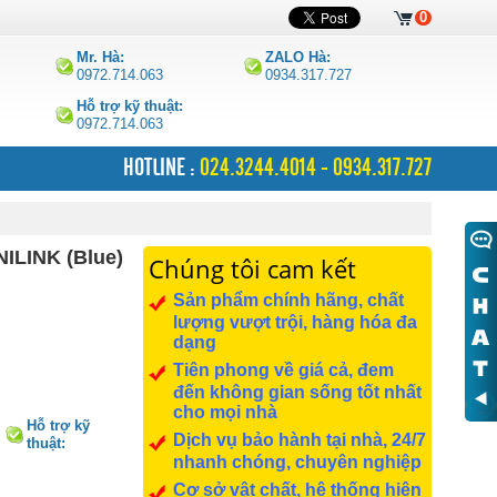
0
Mr. Hà:
ZALO Hà:
0972.714.063
0934.317.727
Hỗ trợ kỹ thuật:
0972.714.063
HOTLINE :
024.3244.4014 - 0934.317.727
ILINK (Blue)
Chúng tôi cam kết
Sản phẩm chính hãng, chất
lượng vượt trội, hàng hóa đa
dạng
Tiên phong về giá cả, đem
đến không gian sống tốt nhất
cho mọi nhà
Hỗ trợ kỹ
Dịch vụ bảo hành tại nhà, 24/7
thuật:
0972.714.063
nhanh chóng, chuyên nghiệp
Cơ sở vật chất, hệ thống hiện