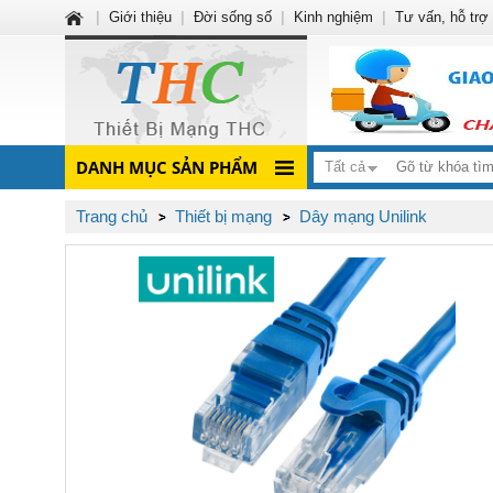
|
Giới thiệu
|
Đời sống số
|
Kinh nghiệm
|
Tư vấn, hỗ trợ
DANH MỤC SẢN PHẨM
Tất cả
Trang chủ
Thiết bị mạng
Dây mạng Unilink