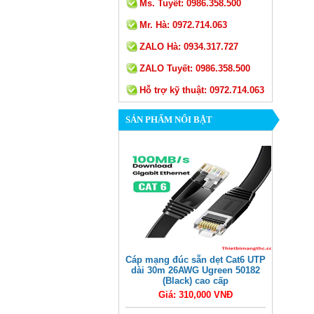
Ms. Tuyết:
0986.358.500
Mr. Hà:
0972.714.063
ZALO Hà:
0934.317.727
ZALO Tuyết:
0986.358.500
Hỗ trợ kỹ thuật:
0972.714.063
SẢN PHẨM NỔI BẬT
Cáp mạng đúc sẵn dẹt Cat6 UTP
dài 30m 26AWG Ugreen 50182
(Black) cao cấp
Giá: 310,000 VNĐ