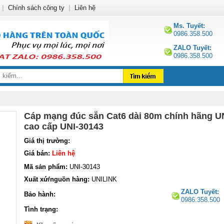
|
Chính sách công ty
|
Liên hệ
Ms. Tuyết:
0986.358.500
ZALO Tuyết:
0986.358.500
Cáp mạng đúc sẵn Cat6 dài 80m chính hãng UN
cao cấp UNI-30143
Giá thị trường:
Giá bán:
Liên hệ
Mã sản phẩm:
UNI-30143
Xuất xứ/nguồn hàng:
UNILINK
ZALO Tuyết:
Bảo hành:
0986.358.500
Tình trạng: