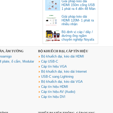
cao cấp
Giải pháp kéo dài
HDMI 150m cổng USB
Giá: 350,000 VNĐ
1 phát ra 4 đến 48 Màn
Hình Tivi
Giải pháp kéo dài
HDMI 120M- 1 phát ra
nhiều nhận
Bộ định vị cáp / dây /
đường ống ngầm
chuyên nghiệp Noyafa
NF-826
SÀN, ÂM TƯỜNG
BỘ KHUẾCH ĐẠI, CÁP TÍN HIỆU
Cáp âm thanh 2x1.5 chống
noamigo
Bộ khuếch đại, kéo dài HDMI
nhiễu chống cháy ALANTEK
301-FRS015-E01P-3SG5 cao cấp
l plate, ổ cắm, Modular
Cáp USB-C
Giá: Liên hệ
Cáp tín hiệu VGA
Bộ khuếch đại, kéo dài Internet
USB-C sang Lightning
Bộ khuếch đại, kéo dài VGA
Cáp tín hiệu HDMI
Cáp tín hiệu AV (Audio)
Cáp tín hiệu DVI