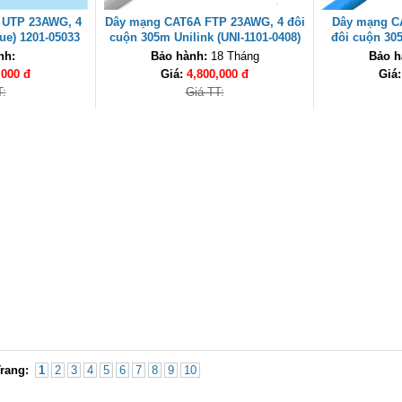
 UTP 23AWG, 4
Dây mạng CAT6A FTP 23AWG, 4 đôi
Dây mạng C
ue) 1201-05033
cuộn 305m Unilink (UNI-1101-0408)
đôi cuộn 305
 cao cấp
cao cấp
04
nh:
Bảo hành:
18 Tháng
Bảo h
,000 đ
Giá:
4,800,000 đ
Giá
T:
Giá TT:
rang:
1
2
3
4
5
6
7
8
9
10