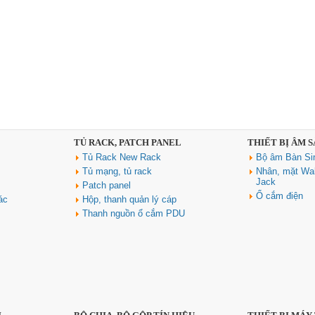
TỦ RACK, PATCH PANEL
THIẾT BỊ ÂM 
Tủ Rack New Rack
Bộ âm Bàn Si
Tủ mạng, tủ rack
Nhân, mặt Wal
Jack
Patch panel
Ổ cắm điện
ác
Hộp, thanh quản lý cáp
Thanh nguồn ổ cắm PDU