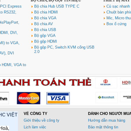
I
BỘ CHIA, BỘ GỘP TÍN HIỆU
THIẾT BỊ MÁY
 PCI Express
Bộ chia Hub USB TYPE C
Củ sạc nhan
to RS232,
Bộ chia HDMI
Chuột bàn ph
Bộ chia VGA
Mic, Micro th
isPlayPort,
Bộ chia AV
Box ổ cứng
Bộ chia USB
 HDMI, DVI,
Bộ gộp VGA
Bộ gộp HDMI
MI) to VGA,
Bộ gộp PC, Switch KVM cổng USB
2.0
AV), DVI
to HDMI, VGA to
VỀ CÔNG TY
DÀNH CHO NGƯỜI MU
HC VIỆT
Giới thiệu về công ty
Hướng dẫn mua hàng
Lịch làm việc
Bảo mật thông tin
Hoà,