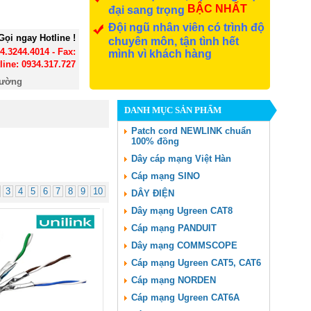
BẬC NHẤT
đại sang trọng
Đội ngũ nhân viên có trình độ
Gọi ngay Hotline !
chuyên môn, tận tình hết
24.3244.4014 - Fax:
mình vì khách hàng
line: 0934.317.727
đường
DANH MỤC SẢN PHẨM
Patch cord NEWLINK chuẩn
100% đồng
Dây cáp mạng Việt Hàn
Cáp mạng SINO
3
4
5
6
7
8
9
10
DÂY ĐIỆN
Dây mạng Ugreen CAT8
Cáp mạng PANDUIT
Dây mạng COMMSCOPE
Cáp mạng Ugreen CAT5, CAT6
Cáp mạng NORDEN
Cáp mạng Ugreen CAT6A