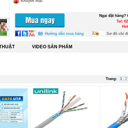
Khuyến mại:
Ngại đặt hàng? 
Tel: 0
Hot
Hướng dẫn mua hàng
Sơ đồ chỉ 
 THUẬT
VIDEO SẢN PHẨM
Trang:
1
2