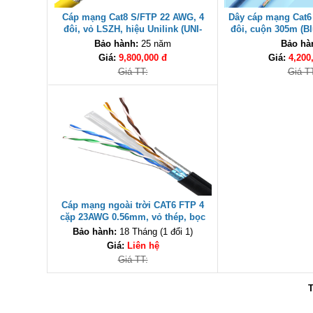
Cáp mạng Cat8 S/FTP 22 AWG, 4
Dây cáp mạng Cat6
đôi, vỏ LSZH, hiệu Unilink (UNI-
đôi, cuộn 305m (Bl
1101-0406) cao cấp
Hiệu UNILINK
Bảo hành:
25 năm
Bảo hà
Giá:
9,800,000 đ
Giá:
4,200
Giá TT:
Giá T
Cáp mạng ngoài trời CAT6 FTP 4
cặp 23AWG 0.56mm, vỏ thép, bọc
PE Unilink (UNI-1101-0405)
Bảo hành:
18 Tháng (1 đổi 1)
Giá:
Liên hệ
Giá TT:
T