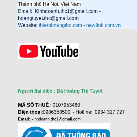
Thành phố Hà Nội, Việt Nam
Email: Kinhdoanh.thc1@gmail.com -
hoangtuyet.thc@gmail.com
Website:
thietbimangthc.com
-
newlink.com.vn
Người đại diện : Bà Hoàng Thị Tuyết
MÃ SỐ THUẾ
: 0107953460
Điện thoại
:0986358500 - Hotline: 0934 317 727
Email
: kinhdoanh.thc1@gmail.com