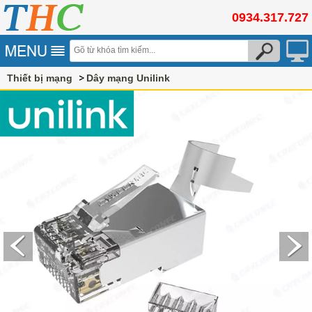
0934.317.727
Thiết bị mạng
Dây mạng Unilink