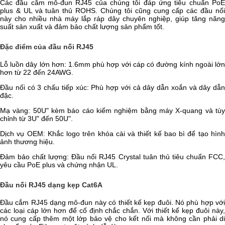
Các đầu cắm mô-đun RJ45 của chúng tôi đáp ứng tiêu chuẩn PoE
plus & UL và tuân thủ ROHS. Chúng tôi cũng cung cấp các đầu nối
này cho nhiều nhà máy lắp ráp dây chuyên nghiệp, giúp tăng năng
suất sản xuất và đảm bảo chất lượng sản phẩm tốt.
Đặc điểm của đầu nối RJ45
Lỗ luồn dây lớn hơn: 1.6mm phù hợp với cáp có đường kính ngoài lớn
hơn từ 22 đến 24AWG.
Đầu nối có 3 chấu tiếp xúc: Phù hợp với cả dây dẫn xoắn và dây dẫn
đặc.
Mạ vàng: 50U" kèm báo cáo kiểm nghiệm bằng máy X-quang và tùy
chỉnh từ 3U" đến 50U".
Dịch vụ OEM: Khắc logo trên khóa cài và thiết kế bao bì để tạo hình
ảnh thương hiệu.
Đảm bảo chất lượng: Đầu nối RJ45 Crystal tuân thủ tiêu chuẩn FCC,
yêu cầu PoE plus và chứng nhận UL.
Đầu nối RJ45 dạng kẹp Cat6A
Đầu cắm RJ45 dạng mô-đun này có thiết kế kẹp đuôi. Nó phù hợp với
các loại cáp lớn hơn để cố định chắc chắn. Với thiết kế kẹp đuôi này,
nó cung cấp thêm một lớp bảo vệ cho kết nối mà không cần phải di