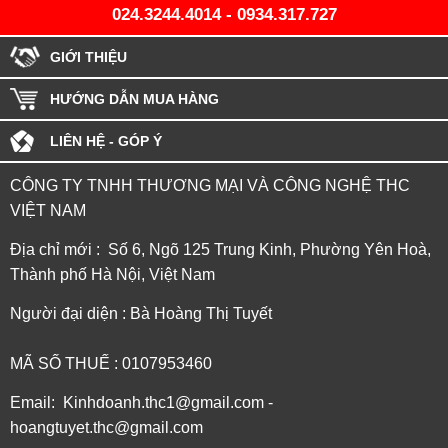
024.3244.4014
-
0934.317.727
GIỚI THIỆU
HƯỚNG DẪN MUA HÀNG
LIÊN HỆ - GÓP Ý
CÔNG TY TNHH THƯƠNG MẠI VÀ CÔNG NGHỆ THC
VIỆT NAM
Địa chỉ mới : Số 6, Ngõ 125 Trung Kinh, Phường Yên Hoà,
Thành phố Hà Nội, Việt Nam
Người đại diện : Bà Hoàng Thị Tuyết
MÃ SỐ THUẾ : 0107953460
Email: Kinhdoanh.thc1@gmail.com -
hoangtuyet.thc@gmail.com