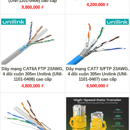
(UNI-1101-0406) cao cấp
UNILINK cao cấp
4,200,000 ₫
9,800,000 ₫
Dây mạng CAT6A FTP 23AWG,
Dây mạng CAT7 S/FTP 23AWG,
4 đôi cuộn 305m Unilink (UNI-
4 đôi cuộn 305m Unilink (UNI-
1101-0408) cao cấp
1101-0407) cao cấp
4,800,000 ₫
6,500,000 ₫