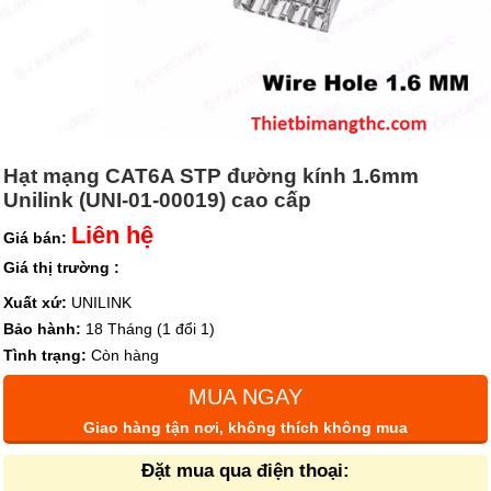
Hạt mạng CAT6A STP đường kính 1.6mm
Unilink (UNI-01-00019) cao cấp
Liên hệ
Giá bán:
Giá thị trường :
Xuất xứ:
UNILINK
Bảo hành:
18 Tháng (1 đổi 1)
Tình trạng:
Còn hàng
MUA NGAY
Giao hàng tận nơi, không thích không mua
Đặt mua qua điện thoại: