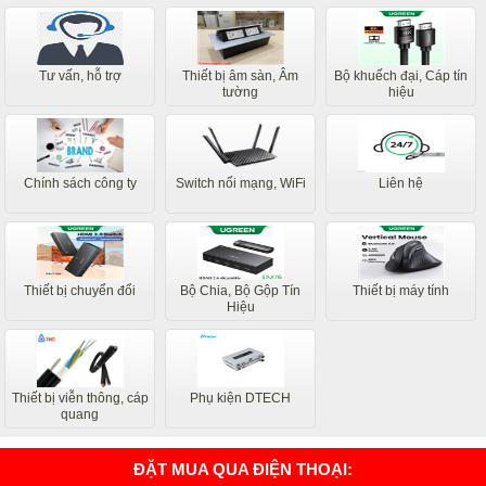
Tư vấn, hỗ trợ
Thiết bị âm sàn, Âm
Bộ khuếch đại, Cáp tín
tường
hiệu
Chính sách công ty
Switch nối mạng, WiFi
Liên hệ
Thiết bị chuyển đổi
Bộ Chia, Bộ Gộp Tín
Thiết bị máy tính
Hiệu
Thiết bị viễn thông, cáp
Phụ kiện DTECH
quang
ĐẶT MUA QUA ĐIỆN THOẠI: