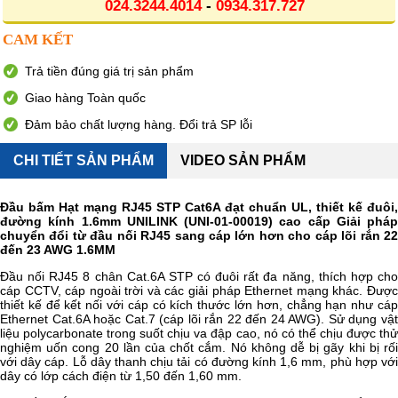
024.3244.4014
-
0934.317.727
CAM KẾT
Trả tiền đúng giá trị sản phẩm
Giao hàng Toàn quốc
Đảm bảo chất lượng hàng. Đổi trả SP lỗi
CHI TIẾT SẢN PHẨM
VIDEO SẢN PHẨM
Đầu bấm Hạt mạng RJ45 STP Cat6A đạt chuẩn UL, thiết kế đuôi,
đường kính 1.6mm UNILINK (UNI-01-00019) cao cấp Giải pháp
chuyển đổi từ đầu nối RJ45 sang cáp lớn hơn cho cáp lõi rắn 22
đến 23 AWG 1.6MM
Đầu nối RJ45 8 chân Cat.6A STP có đuôi rất đa năng, thích hợp cho
cáp CCTV, cáp ngoài trời và các giải pháp Ethernet mạng khác. Được
thiết kế để kết nối với cáp có kích thước lớn hơn, chẳng hạn như cáp
Ethernet Cat.6A hoặc Cat.7 (cáp lõi rắn 22 đến 24 AWG). Sử dụng vật
liệu polycarbonate trong suốt chịu va đập cao, nó có thể chịu được thử
nghiệm uốn cong 20 lần của chốt cắm. Nó không dễ bị gãy khi bị rối
với dây cáp. Lỗ dây thanh chịu tải có đường kính 1,6 mm, phù hợp với
dây có lớp cách điện từ 1,50 đến 1,60 mm.