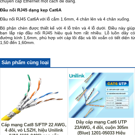
chuyển cáp Ethernet một cách dễ dàng.
Đầu nối RJ45 dạng kẹp Cat6A
Đầu nối RJ45 Cat6A với lỗ cắm 1.6mm, 4 chân lên và 4 chân xuống.
Bộ phận chèn được thiết kế với 4 lỗ trên và 4 lỗ dưới. Điều này giúp
bạn lắp ráp đầu nối RJ45 hiệu quả hơn rất nhiều. Lỗ luồn dây có
đường kính 1,6mm, phù hợp với cáp lõi đặc và lõi xoắn có tiết diện từ
1,50 đến 1,60mm.
Sản phẩm cùng loại
Dây cáp mạng Cat6 UTP
Cáp mạng Cat8 S/FTP 22 AWG,
23AWG, 4 đôi, cuộn 305m
4 đôi, vỏ LSZH, hiệu Unilink
(Blue) 1201-05033 Hiệu