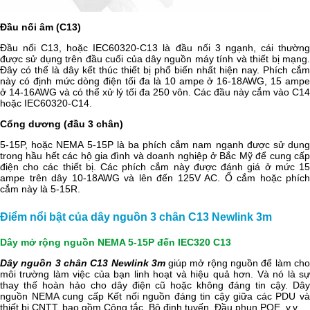
Đầu nối âm (C13)
Đầu nối C13, hoặc IEC60320-C13 là đầu nối 3 ngạnh, cái thường
được sử dụng trên đầu cuối của dây nguồn máy tính và thiết bị mạng.
Đây có thể là dây kết thúc thiết bị phổ biến nhất hiện nay. Phích cắm
này có định mức dòng điện tối đa là 10 ampe ở 16-18AWG, 15 ampe
ở 14-16AWG và có thể xử lý tối đa 250 vôn. Các đầu này cắm vào C14
hoặc IEC60320-C14.
Cổng dương (đầu 3 chân)
5-15P, hoặc NEMA 5-15P là ba phích cắm nam ngạnh được sử dụng
trong hầu hết các hộ gia đình và doanh nghiệp ở Bắc Mỹ để cung cấp
điện cho các thiết bị. Các phích cắm này được đánh giá ở mức 15
ampe trên dây 10-18AWG và lên đến 125V AC. Ổ cắm hoặc phích
cắm này là 5-15R.
Điểm nổi bật của dây nguồn 3 chân C13 Newlink 3m
Dây mở rộng nguồn NEMA 5-15P đến IEC320 C13
Dây nguồn 3 chân C13 Newlink 3m
giúp mở rộng nguồn để làm ch
môi trường làm việc của bạn linh hoạt và hiệu quả hơn. Và nó là sự
thay thế hoàn hảo cho dây điện cũ hoặc không đáng tin cậy. Dây
nguồn NEMA cung cấp Kết nối nguồn đáng tin cậy giữa các PDU và
thiết bị CNTT, bao gồm Công tắc, Bộ định tuyến, Đầu phun POE, v.v.