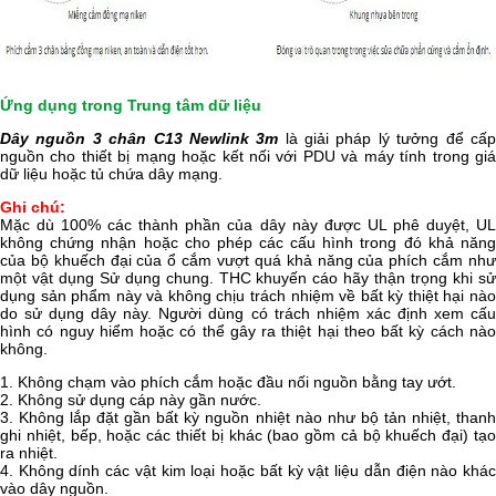
Ứng dụng trong Trung tâm dữ liệu
Dây nguồn 3 chân C13 Newlink 3m
là giải pháp lý tưởng để cấ
nguồn cho thiết bị mạng hoặc kết nối với PDU và máy tính trong giá
dữ liệu hoặc tủ chứa dây mạng.
Ghi chú:
Mặc dù 100% các thành phần của dây này được UL phê duyệt, UL
không chứng nhận hoặc cho phép các cấu hình trong đó khả năng
của bộ khuếch đại của ổ cắm vượt quá khả năng của phích cắm như
một vật dụng Sử dụng chung. THC khuyến cáo hãy thận trọng khi sử
dụng sản phẩm này và không chịu trách nhiệm về bất kỳ thiệt hại nào
do sử dụng dây này. Người dùng có trách nhiệm xác định xem cấu
hình có nguy hiểm hoặc có thể gây ra thiệt hại theo bất kỳ cách nào
không.
1. Không chạm vào phích cắm hoặc đầu nối nguồn bằng tay ướt.
2. Không sử dụng cáp này gần nước.
3. Không lắp đặt gần bất kỳ nguồn nhiệt nào như bộ tản nhiệt, thanh
ghi nhiệt, bếp, hoặc các thiết bị khác (bao gồm cả bộ khuếch đại) tạo
ra nhiệt.
4. Không dính các vật kim loại hoặc bất kỳ vật liệu dẫn điện nào khác
vào dây nguồn.