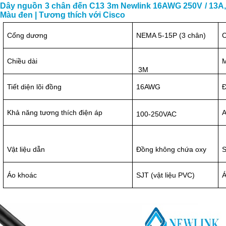
Dây nguồn 3 chân đến C13 3m Newlink 16AWG 250V / 13A,
Màu đen | Tương thích với Cisco
Cổng dương
NEMA 5-15P (3 chân)
Chiều dài
3M
Tiết diện lõi đồng
16AWG
Đ
Khả năng tương thích điện áp
A
100-250VAC
Vật liệu dẫn
Đồng không chứa oxy
S
Áo khoác
SJT (vật liệu PVC)
Á