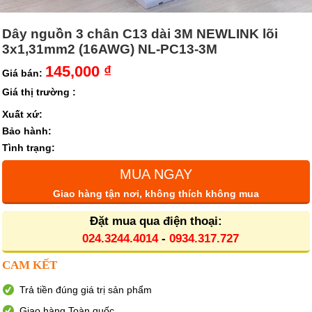
Dây nguồn 3 chân C13 dài 3M NEWLINK lõi
3x1,31mm2 (16AWG) NL-PC13-3M
145,000 ₫
Giá bán:
Giá thị trường :
Xuất xứ:
Bảo hành:
Tình trạng:
MUA NGAY
Giao hàng tận nơi, không thích không mua
Đặt mua qua điện thoại:
024.3244.4014
-
0934.317.727
CAM KẾT
Trả tiền đúng giá trị sản phẩm
Giao hàng Toàn quốc