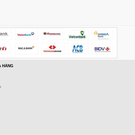
Hub USB Type-C 6 in 1 HDMI
4K@60Hz, Hub USB 3.0, Lan,
PD 100W Ugreen 45000 cao cấp
Giá: 650,000 VNĐ
A HÀNG
n
Cáp điều khiển 2 đôi 22AWG
(Belden Control 22AWG 2pair
cable 305m cuộn) - (8723) cao
cấp
Giá: 6,500,000 VNĐ