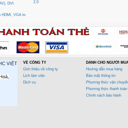
2.0
AV), DVI
to HDMI, VGA to
VỀ CÔNG TY
DÀNH CHO NGƯỜI MU
HC VIỆT
Giới thiệu về công ty
Hướng dẫn mua hàng
Lịch làm việc
Bảo mật thông tin
Hoà,
Dịch vụ
Phương thức vận chuyể
Phương thức thanh toán
Chính sách bảo hành