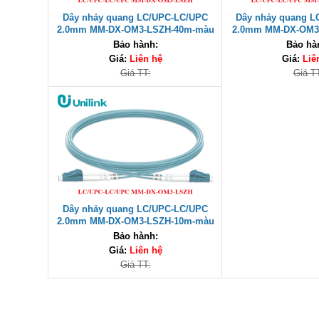
Dây nhảy quang LC/UPC-LC/UPC
Dây nhảy quang L
2.0mm MM-DX-OM3-LSZH-40m-màu
2.0mm MM-DX-OM3
xanh ngọc Unilink UNI-10031 cao
xanh ngọc Unilink
Bảo hành:
Bảo hà
cấp
cấp
Giá:
Liên hệ
Giá:
Liê
Giá TT:
Giá T
Dây nhảy quang LC/UPC-LC/UPC
2.0mm MM-DX-OM3-LSZH-10m-màu
xanh ngọc Unilink UNI-10026 cao
Bảo hành:
cấp
Giá:
Liên hệ
Giá TT: