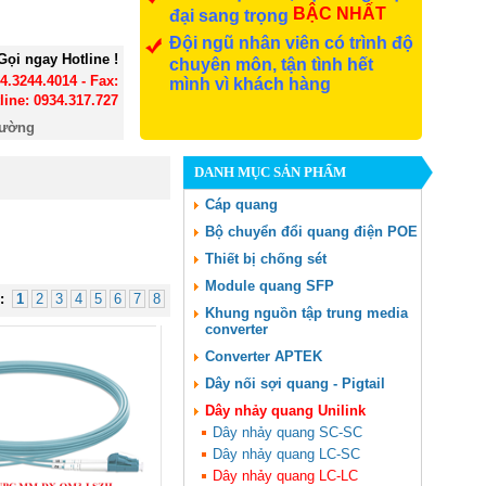
BẬC NHẤT
đại sang trọng
Đội ngũ nhân viên có trình độ
Gọi ngay Hotline !
chuyên môn, tận tình hết
24.3244.4014 - Fax:
mình vì khách hàng
line: 0934.317.727
đường
DANH MỤC SẢN PHẨM
Cáp quang
Bộ chuyển đổi quang điện POE
Thiết bị chống sét
Module quang SFP
:
1
2
3
4
5
6
7
8
Khung nguồn tập trung media
converter
Converter APTEK
Dây nối sợi quang - Pigtail
Dây nhảy quang Unilink
Dây nhảy quang SC-SC
Dây nhảy quang LC-SC
Dây nhảy quang LC-LC