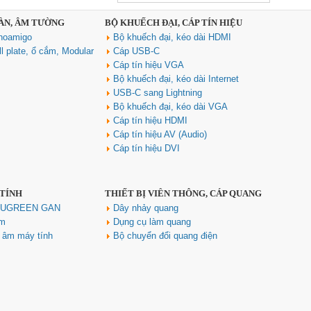
NF-826
SÀN, ÂM TƯỜNG
BỘ KHUẾCH ĐẠI, CÁP TÍN HIỆU
Cáp âm thanh 2x1.5 chống
noamigo
Bộ khuếch đại, kéo dài HDMI
nhiễu chống cháy ALANTEK
301-FRS015-E01P-3SG5 cao cấp
l plate, ổ cắm, Modular
Cáp USB-C
Giá: Liên hệ
Cáp tín hiệu VGA
Bộ khuếch đại, kéo dài Internet
USB-C sang Lightning
Bộ khuếch đại, kéo dài VGA
Cáp tín hiệu HDMI
Cáp tín hiệu AV (Audio)
Cáp tín hiệu DVI
 TÍNH
THIẾT BỊ VIỄN THÔNG, CÁP QUANG
Hub USB Type C Groovy Robot
Uno 6 in 1 ra USB-C, USB-A 3.2,
h UGREEN GAN
Dây nhảy quang
HDMI 4K@60Hz, Sạc PD 100W
ím
Dụng cụ làm quang
Ugreen 35998
u âm máy tính
Bộ chuyển đổi quang điện
Giá: 650,000 VNĐ