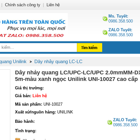
|
Chính sách công ty
|
Liên hệ
Ms. Tuyết:
0986.358.500
ZALO Tuyết:
0986.358.500
quang Unilink
Dây nhảy quang LC-LC
Dây nhảy quang LC/UPC-LC/UPC 2.0mmMM-D
5m-màu xanh ngọc Unilink UNI-10027 cao cấp
Giá thị trường:
Giá bán:
Liên hệ
Mã sản phẩm:
UNI-10027
Xuất xứ/nguồn hàng:
UNILINK
ZALO Tuyết:
Bảo hành:
0986.358.500
Tình trạng: