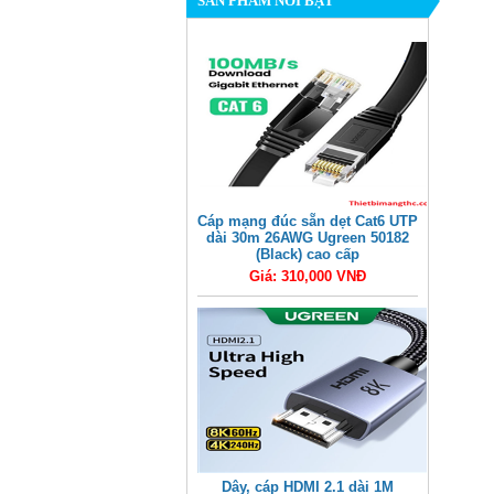
SẢN PHẨM NỔI BẬT
Cáp mạng đúc sẵn dẹt Cat6 UTP
dài 30m 26AWG Ugreen 50182
(Black) cao cấp
Giá: 310,000 VNĐ
Dây, cáp HDMI 2.1 dài 1M