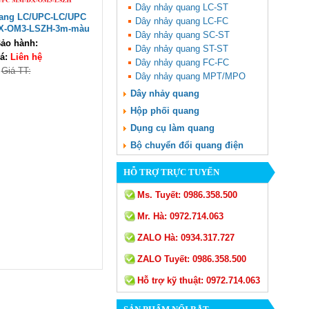
Dây nhảy quang LC-ST
uang LC/UPC-LC/UPC
Dây nhảy quang LC-FC
X-OM3-LSZH-3m-màu
Dây nhảy quang SC-ST
ilink UNI-10028 cao
ảo hành:
Dây nhảy quang ST-ST
cấp
á:
Liên hệ
Dây nhảy quang FC-FC
Giá TT:
Dây nhảy quang MPT/MPO
Dây nhảy quang
Hộp phối quang
Dụng cụ làm quang
Bộ chuyển đổi quang điện
HỖ TRỢ TRỰC TUYẾN
Ms. Tuyết:
0986.358.500
Mr. Hà:
0972.714.063
ZALO Hà:
0934.317.727
ZALO Tuyết:
0986.358.500
Hỗ trợ kỹ thuật:
0972.714.063