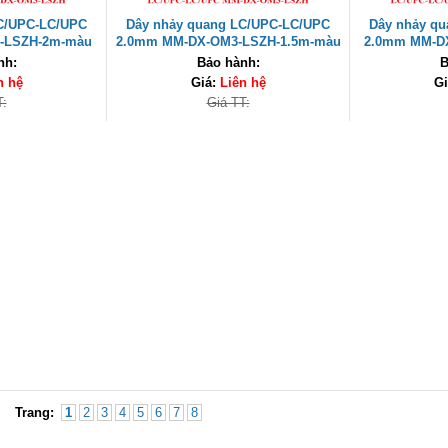
C/UPC-LC/UPC
Dây nhảy quang LC/UPC-LC/UPC
Dây nhảy q
-LSZH-2m-màu
2.0mm MM-DX-OM3-LSZH-1.5m-màu
2.0mm MM-D
 UNI-10030 cao
xanh ngọc Unilink UNI-10029 cao
xanh ngọc Un
nh:
Bảo hành:
B
cấp
n hệ
Giá:
Liên hệ
Gi
T:
Giá TT:
Trang:
1
2
3
4
5
6
7
8