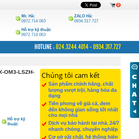
0
Mr. Hà:
ZALO Hà:
0972.714.063
0934.317.727
Hỗ trợ kỹ thuật:
0972.714.063
HOTLINE :
024.3244.4014 - 0934.317.727
X-OM3-LSZH-
Chúng tôi cam kết
Sản phẩm chính hãng, chất
lượng vượt trội, hàng hóa đa
dạng
Tiên phong về giá cả, đem
đến không gian sống tốt nhất
cho mọi nhà
Hỗ trợ kỹ
Dịch vụ bảo hành tại nhà, 24/7
thuật:
0972.714.063
nhanh chóng, chuyên nghiệp
Cơ sở vật chất, hệ thống hiện