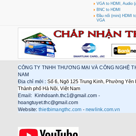
VGA to HDMI, Audio (
BNC to HDMI
Đầu nối (mini) HDMI 
VGA
CÔNG TY TNHH THƯƠNG MẠI VÀ CÔNG NGHỆ T
NAM
Địa chỉ mới :
Số 6, Ngõ 125 Trung Kinh, Phường Yên 
Thành phố Hà Nội, Việt Nam
Email: Kinhdoanh.thc1@gmail.com -
hoangtuyet.thc@gmail.com
Website:
thietbimangthc.com
-
newlink.com.vn