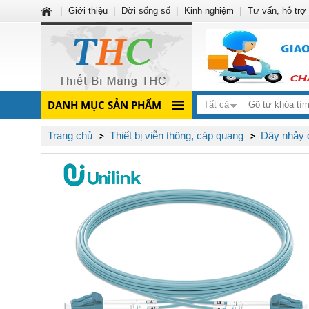
|
Giới thiệu
|
Đời sống số
|
Kinh nghiệm
|
Tư vấn, hỗ trợ
DANH MỤC SẢN PHẨM
Tất cả
Trang chủ
Thiết bị viễn thông, cáp quang
Dây nhảy 