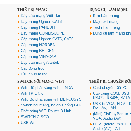
THIẾT BỊ MẠNG
DỤNG CỤ LÀM MẠNG
Dây cáp mạng Việt Hàn
Kìm bấm mạng
Dây mạng Ugreen CAT8
Máy test mạng
Cáp mạng PANDUIT
Tool nhấn mạng
Dây mạng COMMSCOPE
Dụng cụ làm mạng kh
Cáp mạng Ugreen CAT5, CAT6
Cáp mạng NORDEN
Cáp mạng BELDEN
Cáp mạng VINACAP
Dây cáp mạng Alantek
Cáp đồng trục
Đầu chụp mạng
SWITCH NỐI MẠNG, WIFI
THIẾT BỊ CHUYỂN ĐỔ
Wifi, Bộ phát sóng wifi TENDA
Card chuyển Đổi PCI,
Wifi TP-LINK
Cáp cổng COM, USB 
RS422, RS485, SATA
Wifi, Bộ phát sóng wifi MERCUSYS
USB to VGA, HDMI, D
Switch nối mạng, bộ chia cổng LAN
DVI, AV, LAN
Phát sóng WiFi Router D-Link
(Mini) DisPlayPort to
SWITCH CISCO
VGA, Audio (AV)
USB WiFi
HDMI (micro, mini HD
Audio (AV), DVI