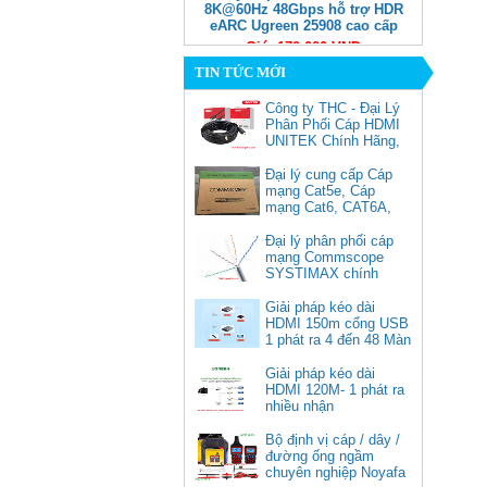
8K@60Hz 48Gbps hỗ trợ HDR
eARC Ugreen 25908 cao cấp
Giá: 170,000 VNĐ
TIN TỨC MỚI
Công ty THC - Đại Lý
Phân Phối Cáp HDMI
UNITEK Chính Hãng,
Đại lý cung cấp Cáp
mạng Cat5e, Cáp
mạng Cat6, CAT6A,
Cat5e FTP
Commscope
Đại lý phân phối cáp
Cáp chuyển USB Type-C sang
mạng Commscope
Displayport 1.4 độ phân giải
SYSTIMAX chính
8K@60Hz dài 1m Ugreen 25157
hãng tại Việt Nam
cao cấp
Giải pháp kéo dài
HDMI 150m cổng USB
Giá: 350,000 VNĐ
1 phát ra 4 đến 48 Màn
Hình Tivi
Giải pháp kéo dài
HDMI 120M- 1 phát ra
nhiều nhận
Bộ định vị cáp / dây /
đường ống ngầm
chuyên nghiệp Noyafa