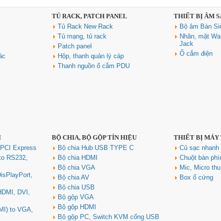
TỦ RACK, PATCH PANEL
THIẾT BỊ ÂM 
Tủ Rack New Rack
Bộ âm Bàn Si
Tủ mạng, tủ rack
Nhân, mặt Wal
Jack
Patch panel
Ổ cắm điện
ác
Hộp, thanh quản lý cáp
Thanh nguồn ổ cắm PDU
I
BỘ CHIA, BỘ GỘP TÍN HIỆU
THIẾT BỊ MÁY
 PCI Express
Bộ chia Hub USB TYPE C
Củ sạc nhan
to RS232,
Bộ chia HDMI
Chuột bàn ph
Bộ chia VGA
Mic, Micro th
isPlayPort,
Bộ chia AV
Box ổ cứng
Bộ chia USB
 HDMI, DVI,
Bộ gộp VGA
Bộ gộp HDMI
MI) to VGA,
Bộ gộp PC, Switch KVM cổng USB