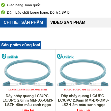
Giao hàng Toàn quốc
Đảm bảo chất lượng hàng. Đổi trả SP lỗi
CHI TIẾT SẢN PHẨM
VIDEO SẢN PHẨM
Sản phẩm cùng loại
Dây nhảy quang LC/UPC-
Dây nhảy quang LC/UPC-
LC/UPC 2.0mm MM-DX-OM3-
LC/UPC 2.0mm MM-DX-OM3-
LSZH-40m-màu xanh ngọc
LSZH-2m-màu xanh ngọc
Unilink UNI-10031 cao cấp
Unilink UNI-10030 cao cấp
Liên hệ
Liên hệ