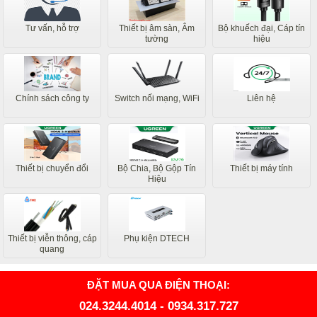
Tư vấn, hỗ trợ
Thiết bị âm sàn, Âm
Bộ khuếch đại, Cáp tín
tường
hiệu
Chính sách công ty
Switch nối mạng, WiFi
Liên hệ
Thiết bị chuyển đổi
Bộ Chia, Bộ Gộp Tín
Thiết bị máy tính
Hiệu
Thiết bị viễn thông, cáp
Phụ kiện DTECH
quang
ĐẶT MUA QUA ĐIỆN THOẠI:
024.3244.4014
-
0934.317.727