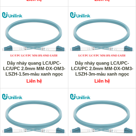
Dây nhảy quang LC/UPC-
Dây nhảy quang LC/UPC-
LC/UPC 2.0mm MM-DX-OM3-
LC/UPC 2.0mm MM-DX-OM3-
LSZH-1.5m-màu xanh ngọc
LSZH-3m-màu xanh ngọc
Unilink UNI-10029 cao cấp
Unilink UNI-10028 cao cấp
Liên hệ
Liên hệ