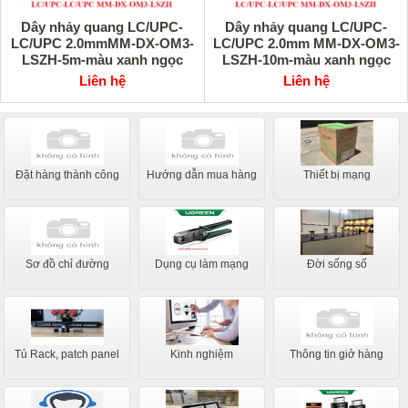
Dây nhảy quang LC/UPC-
Dây nhảy quang LC/UPC-
LC/UPC 2.0mmMM-DX-OM3-
LC/UPC 2.0mm MM-DX-OM3-
LSZH-5m-màu xanh ngọc
LSZH-10m-màu xanh ngọc
Unilink UNI-10027 cao cấp
Unilink UNI-10026 cao cấp
Liên hệ
Liên hệ
Đặt hàng thành công
Hướng dẫn mua hàng
Thiết bị mạng
Sơ đồ chỉ đường
Dụng cụ làm mạng
Đời sống số
Tủ Rack, patch panel
Kinh nghiệm
Thông tin giở hàng