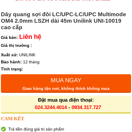
Dây quang sợi đôi LC/UPC-LC/UPC Multimode
OM4 2.0mm LSZH dài 45m Unilink UNI-10019
cao cấp
Liên hệ
Giá bán:
Giá thị trường :
Xuất xứ:
UNILINK
Bảo hành:
12 tháng
Tình trạng:
MUA NGAY
Giao hàng tận nơi, không thích không mua
Đặt mua qua điện thoại:
024.3244.4014
-
0934.317.727
CAM KẾT
Trả tiền đúng giá trị sản phẩm