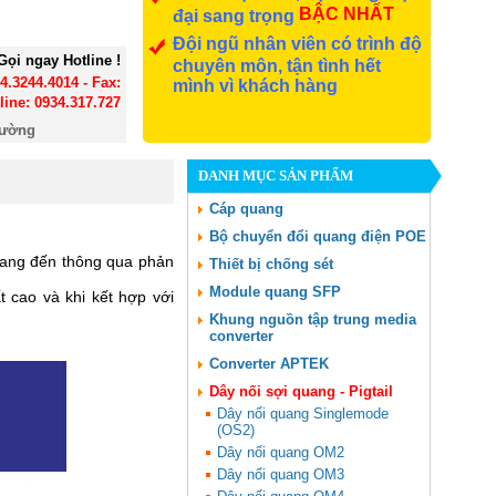
BẬC NHẤT
đại sang trọng
Đội ngũ nhân viên có trình độ
Gọi ngay Hotline !
chuyên môn, tận tình hết
24.3244.4014 - Fax:
mình vì khách hàng
line: 0934.317.727
đường
DANH MỤC SẢN PHẨM
Cáp quang
Bộ chuyển đổi quang điện POE
uang đến thông qua phản
Thiết bị chống sét
Module quang SFP
 cao và khi kết hợp với
Khung nguồn tập trung media
converter
Converter APTEK
Dây nối sợi quang - Pigtail
Dây nối quang Singlemode
(OS2)
Dây nối quang OM2
Dây nối quang OM3