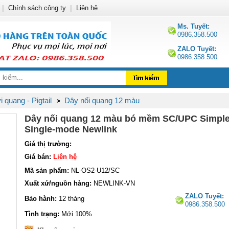
|
Chính sách công ty
|
Liên hệ
Ms. Tuyết:
0986.358.500
ZALO Tuyết:
0986.358.500
 quang - Pigtail
Dây nối quang 12 màu
Dây nối quang 12 màu bó mềm SC/UPC Simple
Single-mode Newlink
Giá thị trường:
Giá bán:
Liên hệ
Mã sản phẩm:
NL-OS2-U12/SC
Xuất xứ/nguồn hàng:
NEWLINK-VN
ZALO Tuyết:
Bảo hành:
12 tháng
0986.358.500
Tình trạng:
Mới 100%