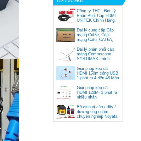
TIN TỨC MỚI
Công ty THC - Đại Lý
Phân Phối Cáp HDMI
UNITEK Chính Hãng,
Đại lý cung cấp Cáp
mạng Cat5e, Cáp
mạng Cat6, CAT6A,
Cat5e FTP
Commscope
Đại lý phân phối cáp
Cáp chuyển USB Type-C sang
mạng Commscope
Displayport 1.4 độ phân giải
SYSTIMAX chính
8K@60Hz dài 1m Ugreen 25157
hãng tại Việt Nam
cao cấp
Giải pháp kéo dài
HDMI 150m cổng USB
Giá: 350,000 VNĐ
1 phát ra 4 đến 48 Màn
Hình Tivi
Giải pháp kéo dài
HDMI 120M- 1 phát ra
nhiều nhận
Bộ định vị cáp / dây /
đường ống ngầm
chuyên nghiệp Noyafa
NF-826
Cáp âm thanh 2x1.5 chống
nhiễu chống cháy ALANTEK