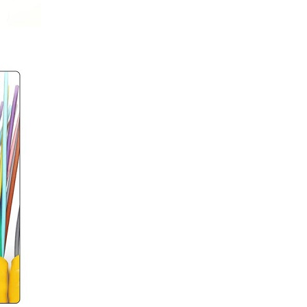
Cáp Displayport 2.1 dài 2M độ
phân giải 16K@60Hz HDR
Ugreen 55568 cao cấp
Giá: 290,000 VNĐ
Củ sạc nhanh 3 cổng PD 3.1
GaN Nexode Pro 100W Ugreen
25873 X757 hàng cao cấp
Giá: 1,290,000 VNĐ