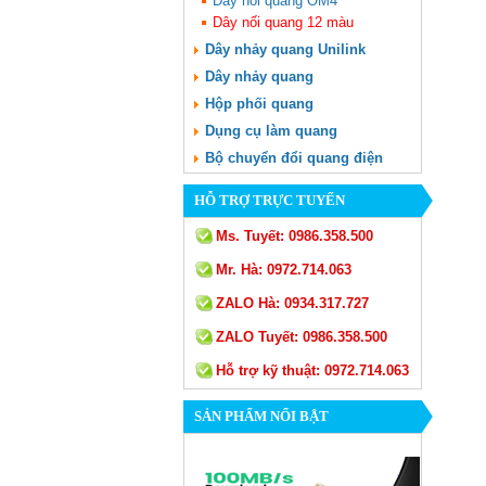
Dây nối quang OM4
Dây nối quang 12 màu
Dây nhảy quang Unilink
Dây nhảy quang
Hộp phối quang
Dụng cụ làm quang
Bộ chuyển đổi quang điện
HỖ TRỢ TRỰC TUYẾN
Ms. Tuyết:
0986.358.500
Mr. Hà:
0972.714.063
ZALO Hà:
0934.317.727
ZALO Tuyết:
0986.358.500
Hỗ trợ kỹ thuật:
0972.714.063
SẢN PHẨM NỔI BẬT