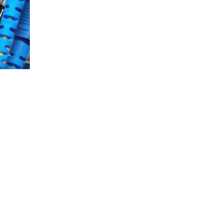
301-FRS015-E01P-3SG5 cao cấp
Giá: Liên hệ
Hub USB Type C Groovy Robot
Uno 6 in 1 ra USB-C, USB-A 3.2,
HDMI 4K@60Hz, Sạc PD 100W
Ugreen 35998
Giá: 650,000 VNĐ