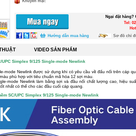
Khuyến mại:
Ngại đặt hàng? 
Tel: 0
Hot
Hướng dẫn mua hàng
Sơ đồ chỉ 
 THUẬT
VIDEO SẢN PHẨM
/UPC Simplex 9/125 Single-mode Newlink
-mode Newlink được sử dụng khi có yêu cầu về đấu nối trên cáp q
 màu phù hợp với tiêu chuẩn mã hóa 12 sợi màu.
-mode Newlink làm bằng sợi và đầu nối chất lượng cao, hiệu suất
tốt nhất có thể cho các đầu cuối cáp quang.
mềm SC/UPC Simplex 9/125 Single-mode Newlink