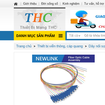
|
Giới thiệu
|
Đời sống số
|
Kinh nghiệm
|
Tư vấn, hỗ trợ
DANH MỤC SẢN PHẨM
Tất cả
Trang chủ
Thiết bị viễn thông, cáp quang
Dây nối sợi