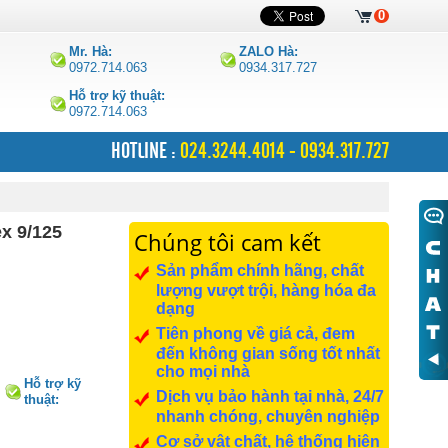
0
Mr. Hà:
ZALO Hà:
0972.714.063
0934.317.727
Hỗ trợ kỹ thuật:
0972.714.063
HOTLINE :
024.3244.4014 - 0934.317.727
x 9/125
Chúng tôi cam kết
Sản phẩm chính hãng, chất
lượng vượt trội, hàng hóa đa
dạng
Tiên phong về giá cả, đem
đến không gian sống tốt nhất
cho mọi nhà
Hỗ trợ kỹ
Dịch vụ bảo hành tại nhà, 24/7
thuật:
0972.714.063
nhanh chóng, chuyên nghiệp
Cơ sở vật chất, hệ thống hiện