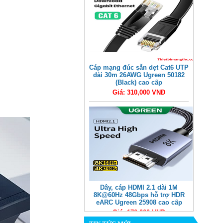
Cáp mạng đúc sẵn dẹt Cat6 UTP
dài 30m 26AWG Ugreen 50182
(Black) cao cấp
Giá: 310,000 VNĐ
Dây, cáp HDMI 2.1 dài 1M
8K@60Hz 48Gbps hỗ trợ HDR
eARC Ugreen 25908 cao cấp
Giá: 170,000 VNĐ