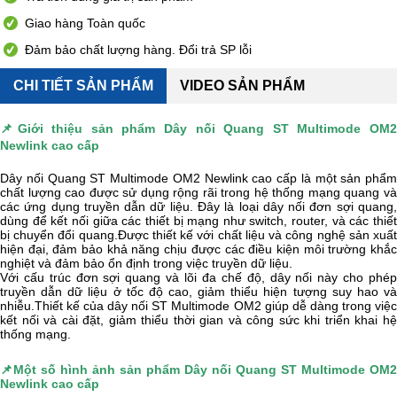
Giao hàng Toàn quốc
Đảm bảo chất lượng hàng. Đổi trả SP lỗi
CHI TIẾT SẢN PHẨM
VIDEO SẢN PHẨM
📌Giới thiệu sản phẩm
Dây nối Quang ST Multimode OM2
Newlink cao cấp
Dây nối Quang ST Multimode OM2 Newlink cao cấp là một sản phẩm
chất lượng cao được sử dụng rộng rãi trong hệ thống mạng quang và
các ứng dụng truyền dẫn dữ liệu. Đây là loại dây nối đơn sợi quang,
dùng để kết nối giữa các thiết bị mạng như switch, router, và các thiết
bị chuyển đổi quang.Được thiết kế với chất liệu và công nghệ sản xuất
hiện đại, đảm bảo khả năng chịu được các điều kiện môi trường khắc
nghiệt và đảm bảo ổn định trong việc truyền dữ liệu.
Với cấu trúc đơn sợi quang và lõi đa chế độ, dây nối này cho phép
truyền dẫn dữ liệu ở tốc độ cao, giảm thiểu hiện tượng suy hao và
nhiễu.Thiết kế của dây nối ST Multimode OM2 giúp dễ dàng trong việc
kết nối và cài đặt, giảm thiểu thời gian và công sức khi triển khai hệ
thống mạng.
📌
Một số hình ảnh sản phẩm
Dây nối Quang ST Multimode OM2
Newlink cao cấp