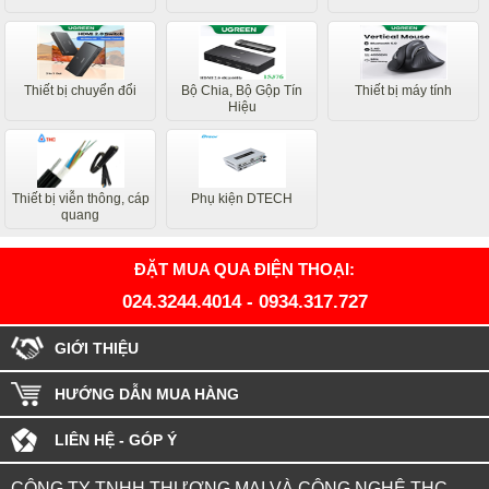
Thiết bị chuyển đổi
Bộ Chia, Bộ Gộp Tín
Thiết bị máy tính
Hiệu
Thiết bị viễn thông, cáp
Phụ kiện DTECH
quang
ĐẶT MUA QUA ĐIỆN THOẠI:
024.3244.4014
-
0934.317.727
GIỚI THIỆU
HƯỚNG DẪN MUA HÀNG
LIÊN HỆ - GÓP Ý
CÔNG TY TNHH THƯƠNG MẠI VÀ CÔNG NGHỆ THC