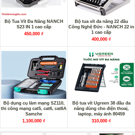
Bộ Tua Vít Đa Năng NANCH
Bộ tua vít đa năng 22 đầu
S23 IN 1 cao cấp
Công Nghệ Đức - NANCH 22 in
1 cao cấp
450,000 ₫
400,000 ₫
Bộ dụng cụ làm mạng SZ110,
Bộ tua vít Ugreen 38 đầu đa
thi công mạng cat5, cat6, cat6A
năng dùng cho điện thoaị,
Samzhe
laptop, máy ảnh 80459
1,100,000 ₫
310,000 ₫