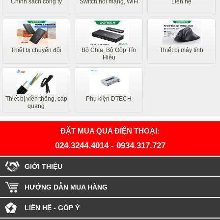
Chính sách công ty
Switch nối mạng, WiFi
Liên hệ
Thiết bị chuyển đổi
Bộ Chia, Bộ Gộp Tín
Thiết bị máy tính
Hiệu
Thiết bị viễn thông, cáp
Phụ kiện DTECH
quang
ĐẶT MUA QUA ĐIỆN THOẠI:
024.3244.4014
-
0934.317.727
GIỚI THIỆU
HƯỚNG DẪN MUA HÀNG
LIÊN HỆ - GÓP Ý