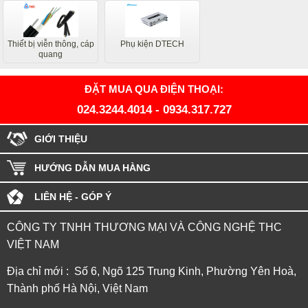
Thiết bị viễn thông, cáp
Phụ kiện DTECH
quang
ĐẶT MUA QUA ĐIỆN THOẠI:
024.3244.4014
-
0934.317.727
GIỚI THIỆU
HƯỚNG DẪN MUA HÀNG
LIÊN HỆ - GÓP Ý
CÔNG TY TNHH THƯƠNG MẠI VÀ CÔNG NGHỆ THC
VIỆT NAM
Địa chỉ mới : Số 6, Ngõ 125 Trung Kinh, Phường Yên Hoà,
Thành phố Hà Nội, Việt Nam