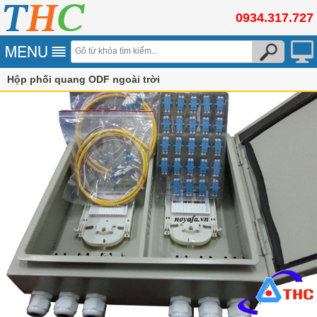
0934.317.727
Hộp phối quang ODF ngoài trời