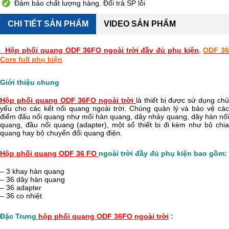
Đảm bảo chất lượng hàng. Đổi trả SP lỗi
CHI TIẾT SẢN PHẨM
VIDEO SẢN PHẨM
Hộp phối quang ODF 36FO ngoài trời đầy đủ phụ kiện
,
ODF 3
Core full phụ kiện
Giới thiệu chung
Hộp phối quang ODF 36FO ngoài trời
là thiết bị được sử dụng ch
yếu cho các kết nối quang ngoài trời. Chúng quản lý và bảo vệ các
điểm đấu nối quang như mối hàn quang, dây nhảy quang, dây hàn nối
quang, đầu nối quang (adapter), một số thiết bị đi kèm như bộ chia
quang hay bộ chuyển đổi quang điện.
Hộp phối quang ODF 36 FO
ngoài trời đầy đủ phụ kiện bao gồm:
– 3 khay hàn quang
– 36 dây hàn quang
– 36 adapter
– 36 co nhiệt
Đặc Trưng
hộp phối quang ODF 36FO ngoài trời
: