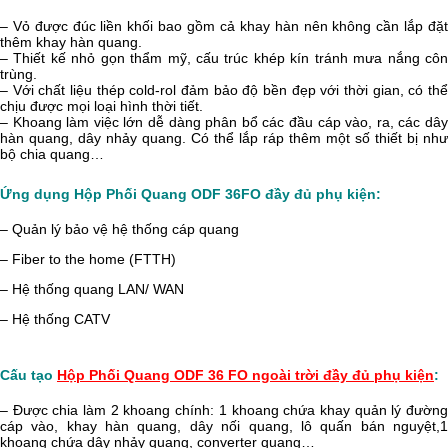
– Vỏ được đúc liền khối bao gồm cả khay hàn nên không cần lắp đặt
thêm khay hàn quang.
– Thiết kế nhỏ gọn thẩm mỹ, cấu trúc khép kín tránh mưa nắng côn
trùng.
– Với chất liệu thép cold-rol đảm bảo độ bền đẹp với thời gian, có thể
chịu được mọi loại hình thời tiết.
– Khoang làm việc lớn dễ dàng phân bổ các đầu cáp vào, ra, các dây
hàn quang, dây nhảy quang. Có thể lắp ráp thêm một số thiết bị như
bộ chia quang…
Ứng dụng Hộp Phối Quang ODF 36FO đầy đủ phụ kiện:
– Quản lý bảo vệ hệ thống cáp quang
– Fiber to the home (FTTH)
– Hệ thống quang LAN/ WAN
– Hệ thống CATV
Cấu tạo
Hộp Phối Quang ODF 36 FO ngoài trời đầy đủ phụ kiện
:
– Được chia làm 2 khoang chính: 1 khoang chứa khay quản lý đường
cáp vào, khay hàn quang, dây nối quang, lô quấn bán nguyệt,1
khoang chứa dây nhảy quang, converter quang…