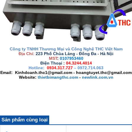
Công ty TNHH Thương Mại và Công Nghệ THC Việt Nam
Địa Chỉ:
223 Phố Chùa Láng - Đống Đa - Hà Nội
MST
:
0107953460
Điện Thoại :
04.3244.4014
Hotline:
0934.317.727
– 0972.714.063
Email: Kinhdoanh.thc1@gmail.com - hoangtuyet.thc@gmail.com
Website:
thietbimangthc.com
-
newlink.com.vn
Sản phẩm cùng loại