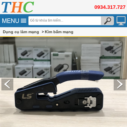
0934.317.727
Dụng cụ làm mạng
Kìm bấm mạng