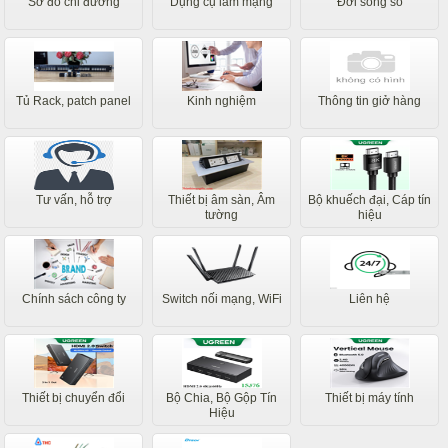
Sơ đồ chỉ đường
Dụng cụ làm mạng
Đời sống số
Tủ Rack, patch panel
Kinh nghiệm
Thông tin giở hàng
Tư vấn, hỗ trợ
Thiết bị âm sàn, Âm
Bộ khuếch đại, Cáp tín
tường
hiệu
Chính sách công ty
Switch nối mạng, WiFi
Liên hệ
Thiết bị chuyển đổi
Bộ Chia, Bộ Gộp Tín
Thiết bị máy tính
Hiệu