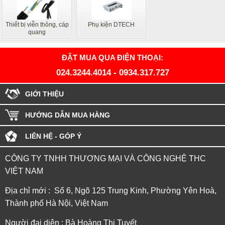
Thiết bị viễn thông, cáp
Phụ kiện DTECH
quang
ĐẶT MUA QUA ĐIỆN THOẠI:
024.3244.4014
-
0934.317.727
GIỚI THIỆU
HƯỚNG DẪN MUA HÀNG
LIÊN HỆ - GÓP Ý
CÔNG TY TNHH THƯƠNG MẠI VÀ CÔNG NGHỆ THC
VIỆT NAM
Địa chỉ mới : Số 6, Ngõ 125 Trung Kinh, Phường Yên Hoà,
Thành phố Hà Nội, Việt Nam
Người đại diện : Bà Hoàng Thị Tuyết