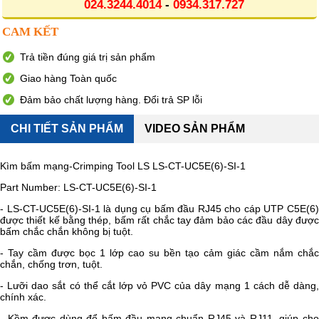
024.3244.4014
-
0934.317.727
CAM KẾT
Trả tiền đúng giá trị sản phẩm
Giao hàng Toàn quốc
Đảm bảo chất lượng hàng. Đổi trả SP lỗi
CHI TIẾT SẢN PHẨM
VIDEO SẢN PHẨM
Kìm bấm mạng-Crimping Tool LS LS-CT-UC5E(6)-SI-1
Part Number: LS-CT-UC5E(6)-SI-1
- LS-CT-UC5E(6)-SI-1 là dụng cụ bấm đầu RJ45 cho cáp UTP C5E(6)
được thiết kế bằng thép, bấm rất chắc tay đảm bảo các đầu dây được
bấm chắc chắn không bị tuột.
- Tay cầm được bọc 1 lớp cao su bền tạo cảm giác cầm nắm chắc
chắn, chống trơn, tuột.
- Lưỡi dao sắt có thể cắt lớp vỏ PVC của dây mạng 1 cách dễ dàng,
chính xác.
- Kềm được dùng để bấm đầu mạng chuẩn RJ45 và RJ11, giúp cho