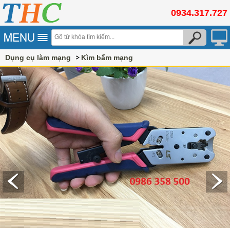
0934.317.727
Dụng cụ làm mạng
Kìm bấm mạng