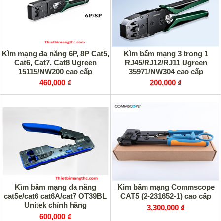
Kìm mạng đa năng 6P, 8P Cat5,
Kìm bấm mạng 3 trong 1
Cat6, Cat7, Cat8 Ugreen
RJ45/RJ12/RJ11 Ugreen
15115/NW200 cao cấp
35971/NW304 cao cấp
460,000 ₫
200,000 ₫
Kìm bấm mạng đa năng
Kìm bấm mạng Commscope
cat5e/cat6 cat6A/cat7 OT39BL
CAT5 (2-231652-1) cao cấp
Unitek chính hãng
3,300,000 ₫
600,000 ₫