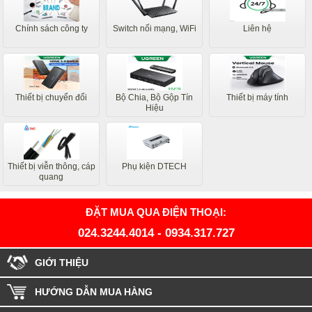
Chính sách công ty
Switch nối mạng, WiFi
Liên hệ
Thiết bị chuyển đổi
Bộ Chia, Bộ Gộp Tín
Thiết bị máy tính
Hiệu
Thiết bị viễn thông, cáp
Phụ kiện DTECH
quang
ĐẶT MUA QUA ĐIỆN THOẠI:
024.3244.4014
-
0934.317.727
GIỚI THIỆU
HƯỚNG DẪN MUA HÀNG