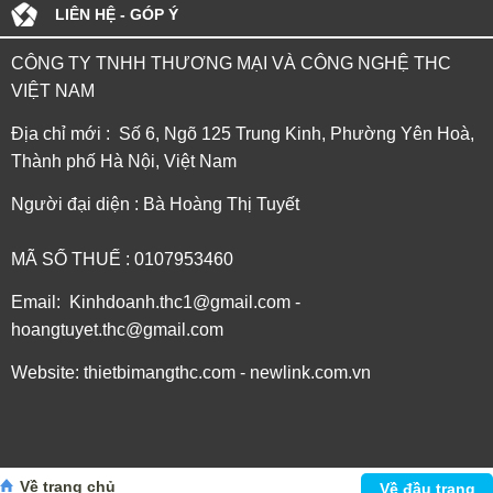
LIÊN HỆ - GÓP Ý
CÔNG TY TNHH THƯƠNG MẠI VÀ CÔNG NGHỆ THC
VIỆT NAM
Địa chỉ mới : Số 6, Ngõ 125 Trung Kinh, Phường Yên Hoà,
Thành phố Hà Nội, Việt Nam
Người đại diện : Bà Hoàng Thị Tuyết
MÃ SỐ THUẾ : 0107953460
Email: Kinhdoanh.thc1@gmail.com -
hoangtuyet.thc@gmail.com
Website: thietbimangthc.com - newlink.com.vn
Về trang chủ
Về đầu trang