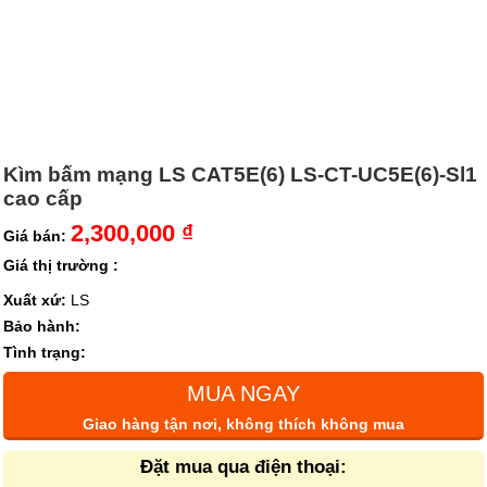
Kìm bấm mạng LS CAT5E(6) LS-CT-UC5E(6)-Sl1
cao cấp
2,300,000 ₫
Giá bán:
Giá thị trường :
Xuất xứ:
LS
Bảo hành:
Tình trạng:
MUA NGAY
Giao hàng tận nơi, không thích không mua
Đặt mua qua điện thoại: