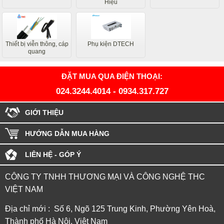
Hiệu
Thiết bị viễn thông, cáp
Phụ kiện DTECH
quang
ĐẶT MUA QUA ĐIỆN THOẠI:
024.3244.4014
-
0934.317.727
GIỚI THIỆU
HƯỚNG DẪN MUA HÀNG
LIÊN HỆ - GÓP Ý
CÔNG TY TNHH THƯƠNG MẠI VÀ CÔNG NGHỆ THC
VIỆT NAM
Địa chỉ mới : Số 6, Ngõ 125 Trung Kinh, Phường Yên Hoà,
Thành phố Hà Nội, Việt Nam