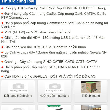
Tin tức cùng loại
Công ty THC - Đại Lý Phân Phối Cáp HDMI UNITEK Chính Hãng,
Đại lý cung cấp Cáp mạng Cat5e, Cáp mạng Cat6, CAT6A, Cat5e
FTP Commscope
Đại lý phân phối cáp mạng Commscope SYSTIMAX chính hãng tại
Việt Nam
MPT (MTP®) và MPO khác nhau thế nào?
Giải pháp kéo dài HDMI 150m cổng USB 1 phát ra 4 đến 48 Màn
Hình Tivi
Giải pháp kéo dài HDMI 120M- 1 phát ra nhiều nhận
Bộ định vị cáp / dây / đường ống ngầm chuyên nghiệp Noyafa NF-
826
Catalog - Dây cáp mạng SINO CAT5E, CAT6, CAT7, CAT7A
Đại lý phân phối Cáp mạng CAT5, CAT6 ALANTEK UTP chính
hãng
Cáp HDMI 2.0 4K UGREEN - ĐỘT PHÁ VỚI TỐC ĐỘ CAO
Đặt hàng thành công
Hướng dẫn mua hàng
Thiết bị mạng