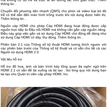
mà không có độ trễ và thực tế ảo tương tác thời gian thực. Thêm
thông tin...
Chuyển đổi phương tiện nhanh (QMS) cho phim và video loại bỏ độ
trễ có thể dẫn đến màn hình trống trước khi nội dung được hiển thị.
Thêm thông tin...
Nguồn cáp HDMI cho phép Cáp HDMI đang hoạt động được cấp
nguồn trực tiếp từ Đầu nối HDMI mà không cần gắn cáp nguồn riêng.
Điều này giúp việc gắn và sử dụng Cáp HDMI chủ động dễ dàng như
sử dụng Cáp HDMI có dây, thụ động. Thêm thông tin...
Phiên bản 2.1 của Thông số kỹ thuật HDMI tương thích ngược với
các phiên bản trước của Thông số kỹ thuật và có sẵn cho tất cả các
Người sử dụng HDMI 2.0.
Vật liệu hỗ trợ
Hỗ trợ đồ họa, ảnh và bản trình bày tổng quan đa ngôn ngữ trên
HDMI 2.1 có sẵn để tải xuống và tái tạo . Vui lòng quy nội dung bạn
tái tạo cho Quản trị viên cấp phép HDMI, Inc.