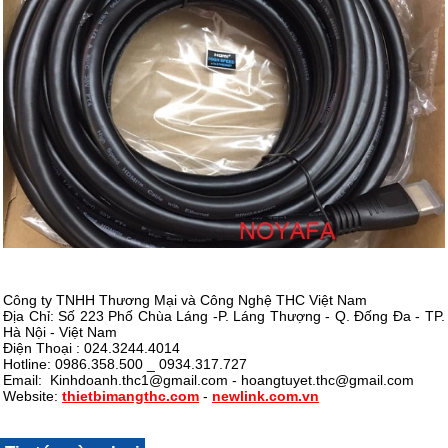
Công ty TNHH Thương Mại và Công Nghệ THC Việt Nam
Địa Chỉ: Số 223 Phố Chùa Láng -P. Láng Thượng - Q. Đống Đa - TP.
Hà Nội - Việt Nam
Điện Thoại : 024.3244.4014
Hotline: 0986.358.500 _ 0934.317.727
Email: Kinhdoanh.thc1@gmail.com - hoangtuyet.thc@gmail.com
Website:
thietbimangthc.com
-
newlink.com.vn