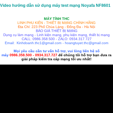
Video hướng dẫn sử dụng máy test mạng Noyafa NF8601
MÁY TÍNH THC
LINH PHỤ KIỆN - THIẾT BỊ MẠNG CHÍNH HÃNG
Địa Chỉ: 223 Phố Chùa Láng - Đống Đa - Hà Nội
BÁO GIÁ THIẾT BỊ MẠNG
Dụng cụ làm mạng - Linh kiện mạng, phụ kiện mạng, thiết bị mạng
CALL: 0986.358.500 - ZALO: 0934.317.727
Email: Kinhdoanh.thc1@gmail.com - hoangtuyet.thc@gmail.com
Mọi yêu cầu cần tư vấn hỗ trợ, vui lòng liên hệ số
máy
0986.358.500 - 0934.317.727
để chúng tôi hỗ trợ bạn đưa ra
giải pháp kiểm tra cáp mạng tối ưu nhất!