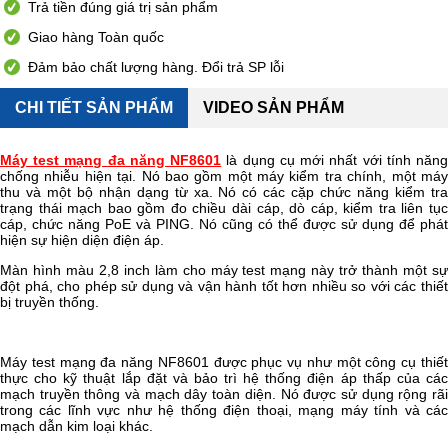
Trả tiền đúng giá trị sản phẩm
Giao hàng Toàn quốc
Đảm bảo chất lượng hàng. Đổi trả SP lỗi
CHI TIẾT SẢN PHẨM
VIDEO SẢN PHẨM
Máy test mạng đa năng NF8601
là dụng cụ mới nhất với tính năn
chống nhiễu hiện tại. Nó bao gồm một máy kiểm tra chính, một máy
thu và một bộ nhận dạng từ xa. Nó có các cặp chức năng kiểm tra
trạng thái mạch bao gồm đo chiều dài cáp, dò cáp, kiểm tra liên tục
cáp, chức năng PoE và PING. Nó cũng có thể được sử dụng để phát
hiện sự hiện diện điện áp.
Màn hình màu 2,8 inch làm cho máy test mạng này trở thành một sự
đột phá, cho phép sử dụng và vận hành tốt hơn nhiều so với các thiết
bị truyền thống.
Máy test mạng đa năng NF8601 được phục vụ như một công cụ thiết
thực cho kỹ thuật lắp đặt và bảo trì hệ thống điện áp thấp của các
mạch truyền thông và mạch dây toàn diện. Nó được sử dụng rộng rãi
trong các lĩnh vực như hệ thống điện thoại, mạng máy tính và các
mạch dẫn kim loại khác.