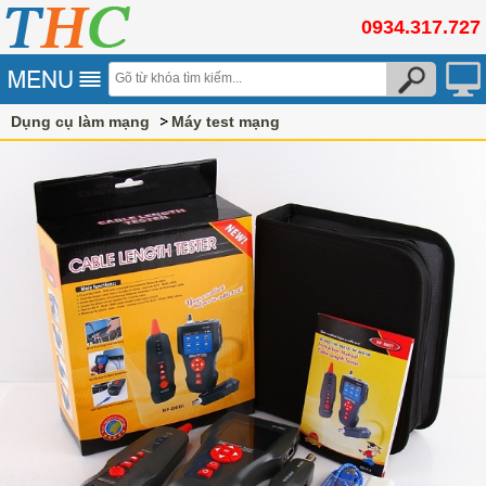
0934.317.727
Dụng cụ làm mạng
Máy test mạng