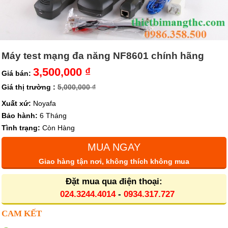
Máy test mạng đa năng NF8601 chính hãng
3,500,000 ₫
Giá bán:
Giá thị trường :
5,000,000 ₫
Xuất xứ:
Noyafa
Bảo hành:
6 Tháng
Tình trạng:
Còn Hàng
MUA NGAY
Giao hàng tận nơi, không thích không mua
Đặt mua qua điện thoại:
024.3244.4014
-
0934.317.727
CAM KẾT