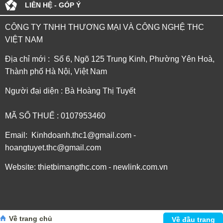
LIÊN HỆ - GÓP Ý
CÔNG TY TNHH THƯƠNG MẠI VÀ CÔNG NGHỆ THC
VIỆT NAM
Địa chỉ mới : Số 6, Ngõ 125 Trung Kinh, Phường Yên Hoà,
Thành phố Hà Nội, Việt Nam
Người đại diện : Bà Hoàng Thị Tuyết
MÃ SỐ THUẾ : 0107953460
Email: Kinhdoanh.thc1@gmail.com -
hoangtuyet.thc@gmail.com
Website: thietbimangthc.com - newlink.com.vn
Về trang chủ
Về đầu trang