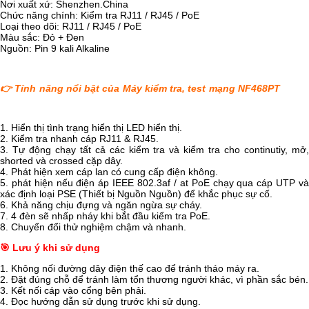
Nơi xuất xứ: Shenzhen.China
Chức năng chính: Kiểm tra RJ11 / RJ45 / PoE
Loại theo dõi: RJ11 / RJ45 / PoE
Màu sắc: Đỏ + Đen
Nguồn: Pin 9 kali Alkaline
👉
Tính năng nổi bật của
Máy kiểm tra, test mạng NF468PT
1. Hiển thị tình trạng hiển thị LED hiển thị.
2. Kiểm tra nhanh cáp RJ11 & RJ45.
3. Tự động chạy tất cả các kiểm tra và kiểm tra cho continutiy, mở,
shorted và crossed cặp dây.
4. Phát hiện xem cáp lan có cung cấp điện không.
5. phát hiện nếu điện áp IEEE 802.3af / at PoE chạy qua cáp UTP và
xác định loại PSE (Thiết bị Nguồn Nguồn) để khắc phục sự cố.
6. Khả năng chịu đựng và ngăn ngừa sự cháy.
7. 4 đèn sẽ nhấp nháy khi bắt đầu kiểm tra PoE.
8. Chuyển đổi thử nghiệm chậm và nhanh.
🎯 Lưu ý khi sử dụng
1. Không nối đường dây điện thế cao để tránh tháo máy ra.
2. Đặt đúng chỗ để tránh làm tổn thương người khác, vì phần sắc bén.
3. Kết nối cáp vào cổng bên phải.
4. Đọc hướng dẫn sử dụng trước khi sử dụng.