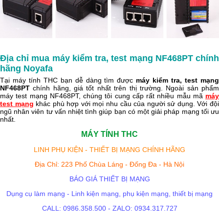
Địa chỉ mua máy kiểm tra, test mạng NF468PT chính
hãng Noyafa
Tại máy tính THC bạn dễ dàng tìm được
máy kiểm tra, test mạn
NF468PT
chính hãng, giá tốt nhất trên thị trường. Ngoài sản phẩm
máy test mạng NF468PT, chúng tôi cung cấp rất nhiều mẫu mã
máy
test mạng
khác phù hợp với mọi nhu cầu của người sử dụng. Với độ
ngũ nhân viên tư vấn nhiệt tình giúp bạn có một giải pháp mạng tối ưu
nhất.
MÁY TÍNH THC
LINH PHỤ KIỆN - THIẾT BỊ MẠNG CHÍNH HÃNG
Địa Chỉ: 223 Phố Chùa Láng - Đống Đa - Hà Nội
BÁO GIÁ THIẾT BỊ MẠNG
Dụng cụ làm mạng - Linh kiện mạng, phụ kiện mạng, thiết bị mạng
CALL: 0986.358.500 - ZALO: 0934.317.727