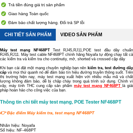
Trả tiền đúng giá trị sản phẩm
Giao hàng Toàn quốc
Đảm bảo chất lượng hàng. Đổi trả SP lỗi
CHI TIẾT SẢN PHẨM
VIDEO SẢN PHẨM
Máy test mạng NF468PT
Test RJ45,RJ11,POE test đầu dây chuẩ
RJ45,RJ11. Máy test cable NF468PT chính hãng Noyafa tự động chạy tất cả
các kiểm tra và kiểm tra cho continutiy, mở, shorted và crossed cặp dây
Khi bạn cài đặt một mạng chuyên nghiệp bạn nên
kiểm tra, test đường dâ
cáp
và mọi thứ quanh nó để đảm bảo tín hiệu đường truyền thông suốt. Trên
thị trường hiện nay, máy test mạng xuất hiện với nhiều mẫu mã và chất
lượng không đảm bảo, dễ bị chập cháy trong quá trình sử dụng. Chính vì
vậy, máy tính THC cung cấp sản phẩm
máy test mạng NF468PT
là giả
pháp hoàn hảo cho công việc của bạn.
Thông tin chi tiết máy test mạng, POE Tester NF468PT
👉
Đặc điểm Máy kiểm tra, test mạng NF468PT
Nhãn hiệu: Noyafa
Số hiệu: NF-468PT