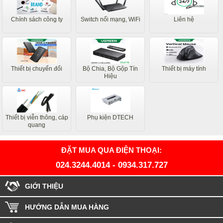
Chính sách công ty
Switch nối mạng, WiFi
Liên hệ
Thiết bị chuyển đổi
Bộ Chia, Bộ Gộp Tín
Thiết bị máy tính
Hiệu
Thiết bị viễn thông, cáp
Phụ kiện DTECH
quang
ĐẶT MUA QUA ĐIỆN THOẠI:
024.3244.4014
-
0934.317.727
GIỚI THIỆU
HƯỚNG DẪN MUA HÀNG