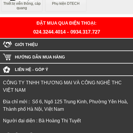
Thiết bị viễn thông, cáp
Phụ kiện DTECH
quang
ĐẶT MUA QUA ĐIỆN THOẠI:
024.3244.4014
-
0934.317.727
GIỚI THIỆU
HƯỚNG DẪN MUA HÀNG
LIÊN HỆ - GÓP Ý
CÔNG TY TNHH THƯƠNG MẠI VÀ CÔNG NGHỆ THC
VIỆT NAM
Địa chỉ mới : Số 6, Ngõ 125 Trung Kinh, Phường Yên Hoà,
Thành phố Hà Nội, Việt Nam
Người đại diện : Bà Hoàng Thị Tuyết