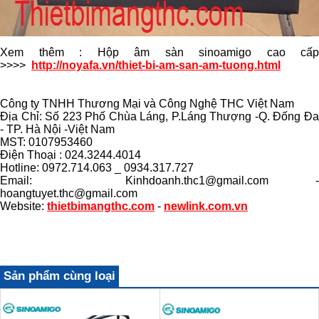
Xem thêm : Hộp âm sàn sinoamigo cao cấp
>>>>
http://noyafa.vn/thiet-bi-am-san-am-tuong.html
Công ty TNHH Thương Mại và Công Nghệ THC Việt Nam
Địa Chỉ: Số 223 Phố Chùa Láng, P.Láng Thượng -Q. Đống Đa
- TP. Hà Nội -Việt Nam
MST: 0107953460
Điện Thoại : 024.3244.4014
Hotline: 0972.714.063 _ 0934.317.727
Email: Kinhdoanh.thc1@gmail.com -
hoangtuyet.thc@gmail.com
Website:
thietbimangthc.com
-
newlink.com.vn
Sản phẩm cùng loại