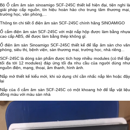
Bộ Ổ cắm âm sàn sinoamigo SCF-245C thiết kế hiện đại, tiện nghi là
giải pháp cấp nguồn, tín hiệu hoàn hảo cho trung tâm thương mại,
trường học, văn phòng,...
Thông tin chi tiết ổ điện âm sàn SCF-245C chính hãng SINOAMIGO
Ổ cắm điện âm sàn SCF-245C với mặt nắp hộp được làm bằng nhựa
cao cấp ABS, đế được làm bằng thép không gỉ.
Ổ điện âm sàn Sinoamigo SCF-245C thiết kế để lắp âm sàn cho văn
phòng, siêu thị, bệnh viện, sàn thương mại, trường học, nhà riêng...
SCF-245C là dòng sản phẩm được tích hợp nhiều modules (có thể lắp
tối đa tới 12 modules) đáp ứng tối đa nhu cầu của người dùng như
nguồn điện, mạng, thoại, âm thanh, hình ảnh.
Nắp mở thiết kế kiểu mới, khi sử dụng chỉ cần nhấc nắp lên hoặc đậy
lại
Nắp của ổ cắm âm sàn SCF-245C có một khoang hở để lắp vật liệu
đồng màu với màu sàn nhà