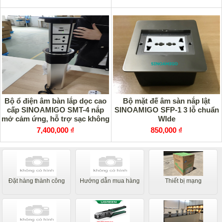
Bộ ổ điện âm bàn lắp dọc cao
Bộ mặt đế âm sàn nắp lật
cấp SINOAMIGO SMT-4 nắp
SINOAMIGO SFP-1 3 lỗ chuẩn
mở cảm ứng, hỗ trợ sạc không
WIde
dây 15W
7,400,000 ₫
850,000 ₫
Đặt hàng thành công
Hướng dẫn mua hàng
Thiết bị mạng