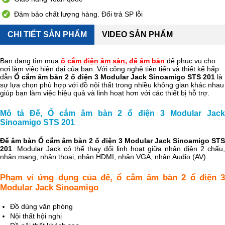
Đảm bảo chất lượng hàng. Đổi trả SP lỗi
CHI TIẾT SẢN PHẨM
VIDEO SẢN PHẨM
Bạn đang tìm mua
ổ cắm điện âm sàn, đế âm bàn
để phục vụ cho
nơi làm việc hiện đại của bạn. Với công nghệ tiên tiến và thiết kế hấp
dẫn
Ổ cắm âm bàn 2 ổ điện 3 Modular Jack Sinoamigo STS 201
là
sự lựa chọn phù hợp với đồ nội thất trong nhiều không gian khác nhau
giúp bạn làm việc hiệu quả và linh hoạt hơn với các thiết bị hỗ trợ.
Mô tả Đế, Ổ cắm âm bàn 2 ổ điện 3 Modular Jack
Sinoamigo STS 201
Đế âm bàn Ổ cắm âm bàn 2 ổ điện 3 Modular Jack Sinoamigo STS
201
. Modular Jack có thể thay đổi linh hoạt giữa nhân điện 2 chấu,
nhân mạng, nhân thoại, nhân HDMI, nhân VGA, nhân Audio (AV)
Phạm vi ứng dụng của đế, ổ
cắm âm bàn 2 ổ điện 
Modular Jack Sinoamigo
Đồ dùng văn phòng
Nội thất hội nghị