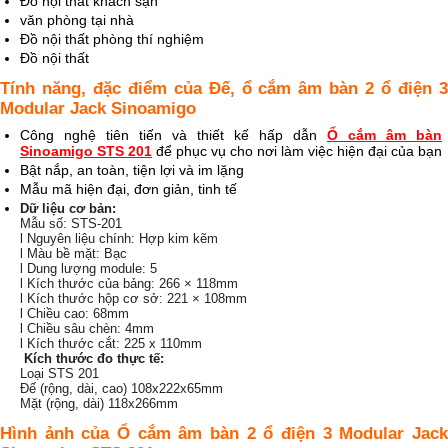
Đồ nội thất khách sạn
văn phòng tại nhà
Đồ nội thất phòng thí nghiệm
Đồ nội thất
Tính năng, đặc điểm của Đế, ổ
cắm âm bàn 2 ổ điện 
Modular Jack Sinoamigo
Công nghệ tiên tiến và thiết kế hấp dẫn
Ổ cắm âm bàn
Sinoamigo STS 201
để phục vụ cho nơi làm việc hiện đại của bạn
Bật nắp, an toàn, tiện lợi và im lặng
Mẫu mã hiện đại, đơn giản, tinh tế
Dữ liệu cơ bản:
Mẫu số: STS-201
l Nguyên liệu chính: Hợp kim kẽm
l Màu bề mặt: Bạc
l Dung lượng module: 5
l Kích thước của bảng: 266 × 118mm
l Kích thước hộp cơ sở: 221 × 108mm
l Chiều cao: 68mm
l Chiều sâu chèn: 4mm
l Kích thước cắt: 225 x 110mm
Kích thước đo thực tế:
Loại STS 201
Đế (rộng, dài, cao) 108x222x65mm
Mặt (rộng, dài) 118x266mm
Hình ảnh của Ổ cắm âm bàn 2 ổ điện 3 Modular Jack