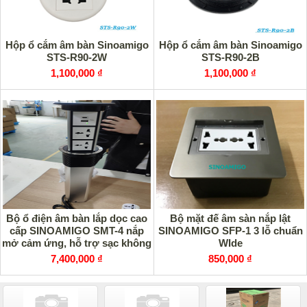
Hộp ổ cắm âm bàn Sinoamigo
Hộp ổ cắm âm bàn Sinoamigo
STS-R90-2W
STS-R90-2B
1,100,000 ₫
1,100,000 ₫
Bộ ổ điện âm bàn lắp dọc cao
Bộ mặt đế âm sàn nắp lật
cấp SINOAMIGO SMT-4 nắp
SINOAMIGO SFP-1 3 lỗ chuẩn
mở cảm ứng, hỗ trợ sạc không
WIde
dây 15W
7,400,000 ₫
850,000 ₫