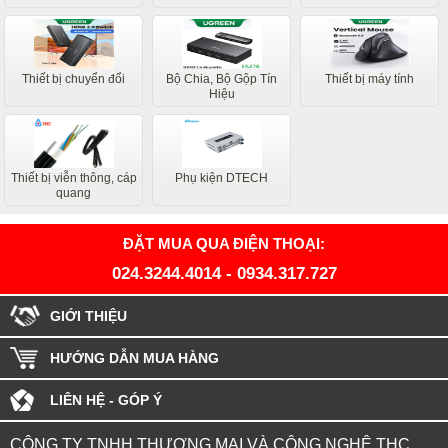
Thiết bị chuyển đổi
Bộ Chia, Bộ Gộp Tín
Thiết bị máy tính
Hiệu
Thiết bị viễn thông, cáp
Phụ kiện DTECH
quang
ĐẶT MUA QUA ĐIỆN THOẠI:
024.3244.4014
-
0934.317.727
GIỚI THIỆU
HƯỚNG DẪN MUA HÀNG
LIÊN HỆ - GÓP Ý
CÔNG TY TNHH THƯƠNG MẠI VÀ CÔNG NGHỆ THC