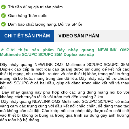
Trả tiền đúng giá trị sản phẩm
Giao hàng Toàn quốc
Đảm bảo chất lượng hàng. Đổi trả SP lỗi
CHI TIẾT SẢN PHẨM
VIDEO SẢN PHẨM
📌Giới thiệu sản phẩm
Dây nhảy quang NEWLINK OM
Multimode SC/UPC-SC/UPC 35M Duplex cao cấp
Dây nhảy quang NEWLINK OM2 Multimode SC/UPC-SC/UPC 35M
Duplex cao cấp là một loại cáp quang được sử dụng để kết nối các
thiết bị mạng, như switch, router, và các thiết bị khác, trong môi trường
mạng nội bộ hoặc mạng trung tâm dữ liệu. Dây nhảy này hỗ trợ chuẩn
kết nối SC/UPC ở cả hai đầu, giúp dễ dàng trong việc kết nối và thay
đổi.
Dây nhảy quang này phù hợp cho các ứng dụng mạng nội bộ với
khoảng cách truyền tải từ vài trăm mét đến khoảng 2 km.
Dây nhảy quang NEWLINK OM2 Multimode SC/UPC-SC/UPC có màu
vàng cam đặc trưng cùng với đầu kết nối chắc chắn, dễ dàng thao tác
mà không cần cài đặt. Các khớp nối cho phép dây được cắm chặt chẽ
vào thiết bị không bị bung ra trong quá trình sử dụng gây ảnh hưởng
đến toàn bộ hệ thống