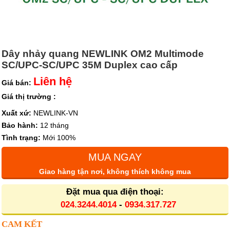
Dây nhảy quang NEWLINK OM2 Multimode
SC/UPC-SC/UPC 35M Duplex cao cấp
Liên hệ
Giá bán:
Giá thị trường :
Xuất xứ:
NEWLINK-VN
Bảo hành:
12 tháng
Tình trạng:
Mới 100%
MUA NGAY
Giao hàng tận nơi, không thích không mua
Đặt mua qua điện thoại:
024.3244.4014
-
0934.317.727
CAM KẾT