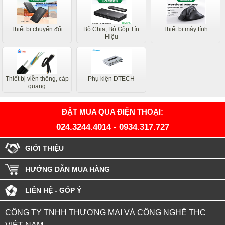
Thiết bị chuyển đổi
Bộ Chia, Bộ Gộp Tín
Thiết bị máy tính
Hiệu
Thiết bị viễn thông, cáp
Phụ kiện DTECH
quang
ĐẶT MUA QUA ĐIỆN THOẠI:
024.3244.4014
-
0934.317.727
GIỚI THIỆU
HƯỚNG DẪN MUA HÀNG
LIÊN HỆ - GÓP Ý
CÔNG TY TNHH THƯƠNG MẠI VÀ CÔNG NGHỆ THC