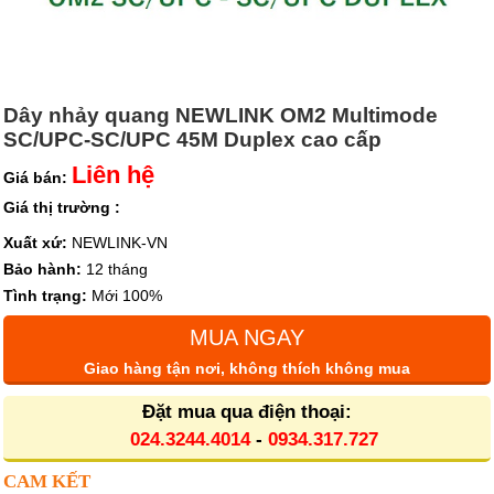
Dây nhảy quang NEWLINK OM2 Multimode
SC/UPC-SC/UPC 45M Duplex cao cấp
Liên hệ
Giá bán:
Giá thị trường :
Xuất xứ:
NEWLINK-VN
Bảo hành:
12 tháng
Tình trạng:
Mới 100%
MUA NGAY
Giao hàng tận nơi, không thích không mua
Đặt mua qua điện thoại:
024.3244.4014
-
0934.317.727
CAM KẾT