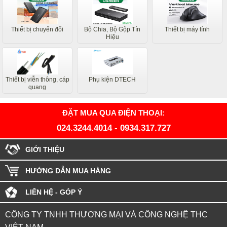
Thiết bị chuyển đổi
Bộ Chia, Bộ Gộp Tín
Thiết bị máy tính
Hiệu
Thiết bị viễn thông, cáp
Phụ kiện DTECH
quang
ĐẶT MUA QUA ĐIỆN THOẠI:
024.3244.4014
-
0934.317.727
GIỚI THIỆU
HƯỚNG DẪN MUA HÀNG
LIÊN HỆ - GÓP Ý
CÔNG TY TNHH THƯƠNG MẠI VÀ CÔNG NGHỆ THC