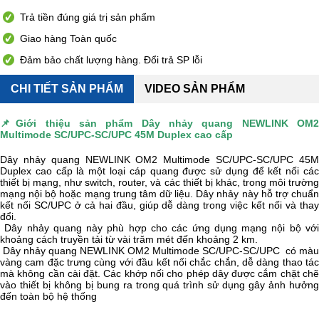
Trả tiền đúng giá trị sản phẩm
Giao hàng Toàn quốc
Đảm bảo chất lượng hàng. Đổi trả SP lỗi
CHI TIẾT SẢN PHẨM
VIDEO SẢN PHẨM
📌Giới thiệu sản phẩm
Dây nhảy quang NEWLINK OM
Multimode SC/UPC-SC/UPC 45M Duplex cao cấp
Dây nhảy quang NEWLINK OM2 Multimode SC/UPC-SC/UPC 45M
Duplex cao cấp là một loại cáp quang được sử dụng để kết nối các
thiết bị mạng, như switch, router, và các thiết bị khác, trong môi trường
mạng nội bộ hoặc mạng trung tâm dữ liệu. Dây nhảy này hỗ trợ chuẩn
kết nối SC/UPC ở cả hai đầu, giúp dễ dàng trong việc kết nối và thay
đổi.
Dây nhảy quang này phù hợp cho các ứng dụng mạng nội bộ với
khoảng cách truyền tải từ vài trăm mét đến khoảng 2 km.
Dây nhảy quang NEWLINK OM2 Multimode SC/UPC-SC/UPC có màu
vàng cam đặc trưng cùng với đầu kết nối chắc chắn, dễ dàng thao tác
mà không cần cài đặt. Các khớp nối cho phép dây được cắm chặt chẽ
vào thiết bị không bị bung ra trong quá trình sử dụng gây ảnh hưởng
đến toàn bộ hệ thống