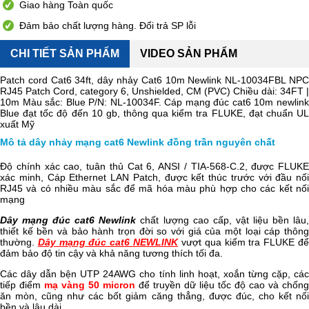
Giao hàng Toàn quốc
Đảm bảo chất lượng hàng. Đổi trả SP lỗi
CHI TIẾT SẢN PHẨM
VIDEO SẢN PHẨM
Patch cord Cat6 34ft, dây nhảy Cat6 10m Newlink NL-10034FBL NPC
RJ45 Patch Cord, category 6, Unshielded, CM (PVC) Chiều dài: 34FT |
10m Màu sắc: Blue P/N: NL-10034F
. Cáp mạng đúc cat6 10m newlin
Blue đạt tốc độ đến 10 gb, thông qua kiểm tra FLUKE, đạt chuẩn UL
xuất Mỹ
Mô tả dây nhảy mạng cat6 Newlink đồng trần nguyên chất
Độ chính xác cao, tuân thủ Cat 6, ANSI / TIA-568-C.2, được FLUKE
xác minh, Cáp Ethernet LAN Patch, được kết thúc trước với đầu nối
RJ45 và có nhiều màu sắc để mã hóa màu phù hợp cho các kết nối
mạng
Dây mạng đúc cat6 Newlink
chất lượng cao cấp, vật liệu bền lâu
thiết kế bền và bảo hành trọn đời so với giá của một loại cáp thông
thường.
Dây mạng đúc cat6 NEWLINK
vượt qua kiểm tra FLUKE đ
đảm bảo độ tin cậy và khả năng tương thích tối đa.
Các dây dẫn bện UTP 24AWG cho tính linh hoạt, xoắn từng cặp, các
tiếp điểm
mạ vàng 50 micron
để truyền dữ liệu tốc độ cao và chống
ăn mòn, cũng như các bốt giảm căng thẳng, được đúc, cho kết nối
bền và lâu dài