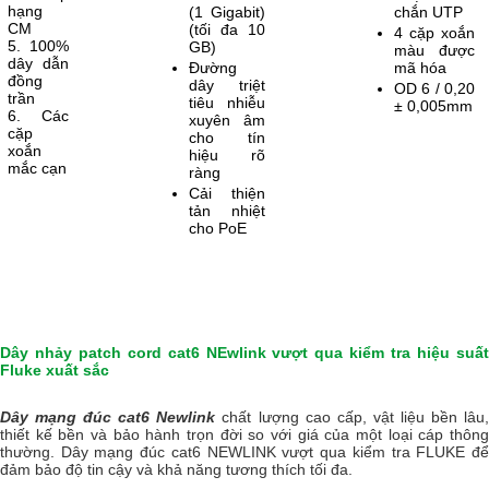
hạng
(1 Gigabit)
chắn UTP
CM
(tối đa 10
4 cặp xoắn
5. 100%
GB)
màu được
dây dẫn
Đường
mã hóa
đồng
dây triệt
OD 6 / 0,20
trần
tiêu nhiễu
± 0,005mm
6. Các
xuyên âm
cặp
cho tín
xoắn
hiệu rõ
mắc cạn
ràng
Cải thiện
tản nhiệt
cho PoE
Dây nhảy patch cord cat6 NEwlink vượt qua kiểm tra hiệu suất
Fluke xuất sắc
Dây mạng đúc cat6 Newlink
chất lượng cao cấp, vật liệu bền lâu
thiết kế bền và bảo hành trọn đời so với giá của một loại cáp thông
thường. Dây mạng đúc cat6 NEWLINK vượt qua kiểm tra FLUKE để
đảm bảo độ tin cậy và khả năng tương thích tối đa.