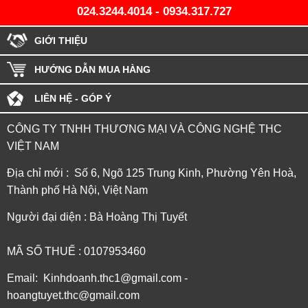
024.3244.4014
-
0934.317.727
GIỚI THIỆU
HƯỚNG DẪN MUA HÀNG
LIÊN HỆ - GÓP Ý
CÔNG TY TNHH THƯƠNG MẠI VÀ CÔNG NGHỆ THC
VIỆT NAM
Địa chỉ mới : Số 6, Ngõ 125 Trung Kinh, Phường Yên Hoà,
Thành phố Hà Nội, Việt Nam
Người đại diện : Bà Hoàng Thị Tuyết
MÃ SỐ THUẾ : 0107953460
Email: Kinhdoanh.thc1@gmail.com -
hoangtuyet.thc@gmail.com