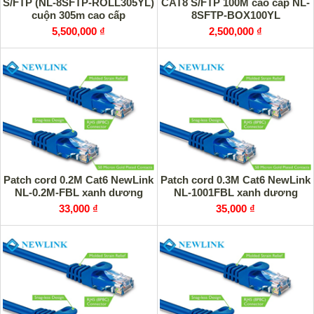
S/FTP (NL-8SFTP-ROLL305YL)
CAT8 S/FTP 100M cao cấp NL-
cuộn 305m cao cấp
8SFTP-BOX100YL
5,500,000 ₫
2,500,000 ₫
Patch cord 0.2M Cat6 NewLink
Patch cord 0.3M Cat6 NewLink
NL-0.2M-FBL xanh dương
NL-1001FBL xanh dương
33,000 ₫
35,000 ₫