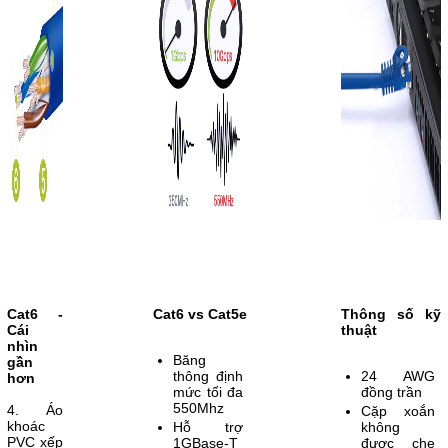
Cat6 -
Cat6 vs Cat5e
Thông số kỹ
Cái
thuật
nhìn
Băng
gần
thông định
24 AWG
hơn
mức tối đa
đồng trần
550Mhz
4. Áo
Cặp xoắn
khoác
Hỗ trợ
không
PVC xếp
1GBase-T
được che