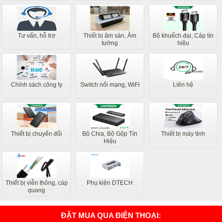
Tư vấn, hỗ trợ
Thiết bị âm sàn, Âm
Bộ khuếch đại, Cáp tín
tường
hiệu
Chính sách công ty
Switch nối mạng, WiFi
Liên hệ
Thiết bị chuyển đổi
Bộ Chia, Bộ Gộp Tín
Thiết bị máy tính
Hiệu
Thiết bị viễn thông, cáp
Phụ kiện DTECH
quang
ĐẶT MUA QUA ĐIỆN THOẠI: