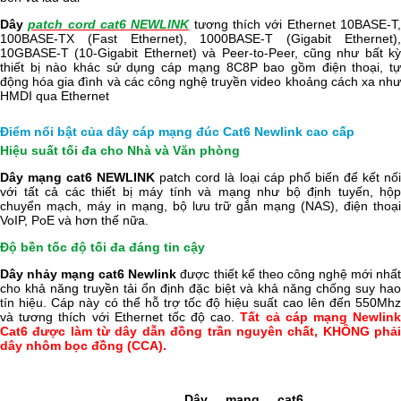
Dây
patch cord cat6 NEWLINK
tương thích với Ethernet 10BASE-T
100BASE-TX (Fast Ethernet), 1000BASE-T (Gigabit Ethernet),
10GBASE-T (10-Gigabit Ethernet) và Peer-to-Peer, cũng như bất kỳ
thiết bị nào khác sử dụng cáp mạng 8C8P bao gồm điện thoại, tự
động hóa gia đình và các công nghệ truyền video khoảng cách xa như
HMDI qua Ethernet
Điểm nổi bật của dây cáp mạng đúc Cat6 Newlink cao cấp
Hiệu suất tối đa cho Nhà và Văn phòng
Dây mạng cat6 NEWLINK
patch cord là loại cáp phổ biến để kết nố
với tất cả các thiết bị máy tính và mạng như bộ định tuyến, hộp
chuyển mạch, máy in mạng, bộ lưu trữ gắn mạng (NAS), điện thoại
VoIP, PoE và hơn thế nữa.
Độ bền tốc độ tối đa đáng tin cậy
Dây nhảy mạng cat6 Newlink
được thiết kế theo công nghệ mới nhấ
cho khả năng truyền tải ổn định đặc biệt và khả năng chống suy hao
tín hiệu. Cáp này có thể hỗ trợ tốc độ hiệu suất cao lên đến 550Mhz
và tương thích với Ethernet tốc độ cao.
Tất cả cáp mạng Newlin
Cat6 được làm từ dây dẫn đồng trần nguyên chất, KHÔNG phải
dây nhôm bọc đồng (CCA).
Dây mạng cat6