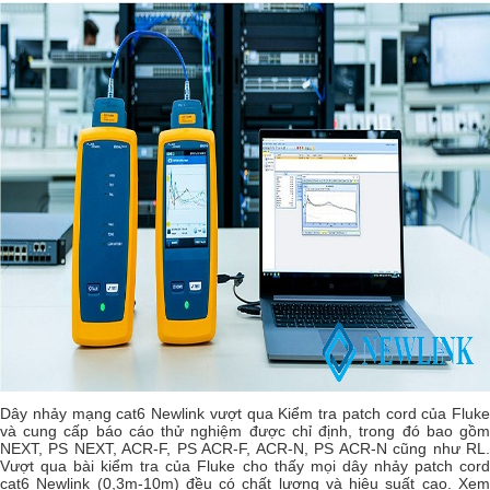
Dây nhảy mạng cat6 Newlink vượt qua Kiểm tra patch cord của Fluke
và cung cấp báo cáo thử nghiệm được chỉ định, trong đó bao gồm
NEXT, PS NEXT, ACR-F, PS ACR-F, ACR-N, PS ACR-N cũng như RL.
Vượt qua bài kiểm tra của Fluke cho thấy mọi dây nhảy patch cord
cat6 Newlink (0,3m-10m) đều có chất lượng và hiệu suất cao. Xem