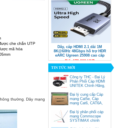
n
được che chắn UTP
Dây, cáp HDMI 2.1 dài 1M
được mã hóa
8K@60Hz 48Gbps hỗ trợ HDR
,005mm
eARC Ugreen 25908 cao cấp
Giá: 170,000 VNĐ
TIN TỨC MỚI
Công ty THC - Đại Lý
Phân Phối Cáp HDMI
UNITEK Chính Hãng,
Đại lý cung cấp Cáp
mạng Cat5e, Cáp
p thông thường. Dây mạng
mạng Cat6, CAT6A,
Cat5e FTP
Commscope
Đại lý phân phối cáp
Cáp chuyển USB Type-C sang
mạng Commscope
Displayport 1.4 độ phân giải
SYSTIMAX chính
8K@60Hz dài 1m Ugreen 25157
hãng tại Việt Nam