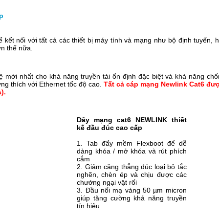
p
ể kết nối với tất cả các thiết bị máy tính và mạng như bộ định tuyến
ơn thế nữa.
 mới nhất cho khả năng truyền tải ổn định đặc biệt và khả năng chố
ng thích với Ethernet tốc độ cao.
Tất cả cáp mạng Newlink Cat6 đư
).
Dây mạng cat6 NEWLINK thiết
kế đầu đúc cao cấp
1. Tab đẩy mềm Flexboot để dễ
dàng khóa / mở khóa và rút phích
cắm
2. Giảm căng thẳng đúc loại bỏ tắc
nghẽn, chèn ép và chịu được các
chướng ngại vật rối
3. Đầu nối mạ vàng 50 µm micron
giúp tăng cường khả năng truyền
tín hiệu