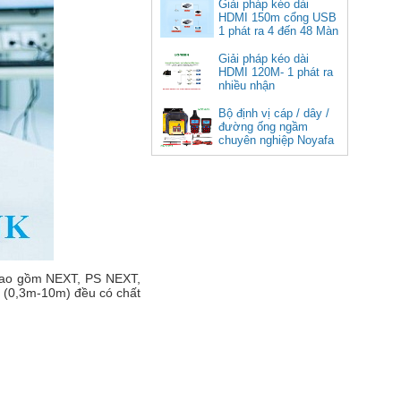
cao cấp
Giải pháp kéo dài
HDMI 150m cổng USB
Giá: 350,000 VNĐ
1 phát ra 4 đến 48 Màn
Hình Tivi
Giải pháp kéo dài
HDMI 120M- 1 phát ra
nhiều nhận
Bộ định vị cáp / dây /
đường ống ngầm
chuyên nghiệp Noyafa
NF-826
Cáp âm thanh 2x1.5 chống
nhiễu chống cháy ALANTEK
301-FRS015-E01P-3SG5 cao cấp
Giá: Liên hệ
 bao gồm NEXT, PS NEXT,
k (0,3m-10m) đều có chất