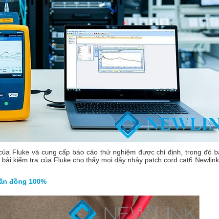
 của Fluke và cung cấp báo cáo thử nghiệm được chỉ định, trong đó
i kiểm tra của Fluke cho thấy mọi dây nhảy patch cord cat6 Newlin
huần đồng 100%