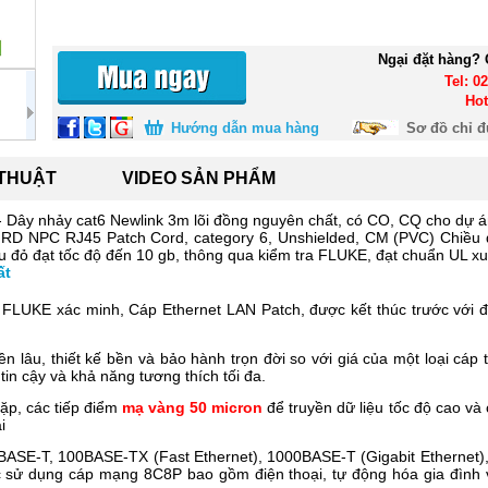
Ngại đặt hàng? 
Tel: 0
Hot
Hướng dẫn mua hàng
Sơ đồ chỉ 
 THUẬT
VIDEO SẢN PHẨM
Dây nhảy cat6 Newlink 3m lõi đồng nguyên chất, có CO, CQ cho dự 
FRD
NPC RJ45 Patch Cord, category 6, Unshielded, CM (PVC) Chiều 
 đỏ đạt tốc độ đến 10 gb, thông qua kiểm tra FLUKE, đạt chuẩn UL x
ất
c FLUKE xác minh, Cáp Ethernet LAN Patch, được kết thúc trước với 
ền lâu, thiết kế bền và bảo hành trọn đời so với giá của một loại cá
n cậy và khả năng tương thích tối đa.
ặp, các tiếp điểm
mạ vàng 50 micron
để truyền dữ liệu tốc độ cao v
i
0BASE-T, 100BASE-TX (Fast Ethernet), 1000BASE-T (Gigabit Ethernet)
hác sử dụng cáp mạng 8C8P bao gồm điện thoại, tự động hóa gia đình