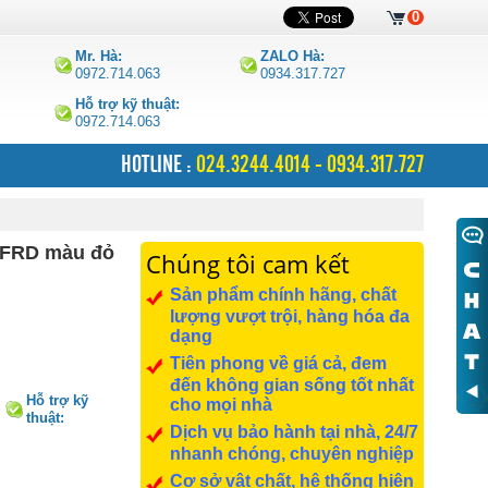
0
Mr. Hà:
ZALO Hà:
0972.714.063
0934.317.727
Hỗ trợ kỹ thuật:
0972.714.063
HOTLINE :
024.3244.4014 - 0934.317.727
10FRD màu đỏ
Chúng tôi cam kết
Sản phẩm chính hãng, chất
lượng vượt trội, hàng hóa đa
dạng
Tiên phong về giá cả, đem
đến không gian sống tốt nhất
Hỗ trợ kỹ
cho mọi nhà
thuật:
Dịch vụ bảo hành tại nhà, 24/7
0972.714.063
nhanh chóng, chuyên nghiệp
Cơ sở vật chất, hệ thống hiện