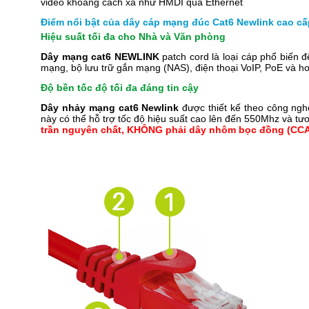
video khoảng cách xa như HMDI qua Ethernet
Điểm nổi bật của dây cáp mạng đúc Cat6 Newlink cao cấ
Hiệu suất tối đa cho Nhà và Văn phòng
Dây mạng cat6 NEWLINK
patch cord là loại cáp phổ biến đ
mạng, bộ lưu trữ gắn mạng (NAS), điện thoại VoIP, PoE và h
Độ bền tốc độ tối đa đáng tin cậy
Dây nhảy mạng cat6 Newlink
được thiết kế theo công nghệ
này có thể hỗ trợ tốc độ hiệu suất cao lên đến 550Mhz và tươ
trần nguyên chất, KHÔNG phải dây nhôm bọc đồng (CCA