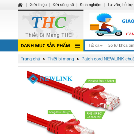
|
Giới thiệu
|
Đời sống số
|
Kinh nghiệm
|
Tư vấn, hỗ trợ
DANH MỤC SẢN PHẨM
Tất cả
Trang chủ
Thiết bị mạng
Patch cord NEWLINK chu