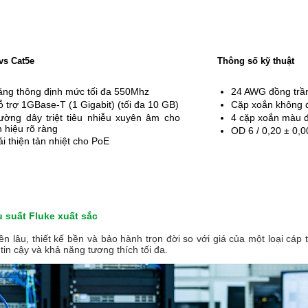
vs Cat5e
Thông số kỹ thuật
ăng thông định mức tối đa 550Mhz
24 AWG đồng trầ
ỗ trợ 1GBase-T (1 Gigabit) (tối đa 10 GB)
Cặp xoắn không 
ường dây triệt tiêu nhiễu xuyên âm cho
4 cặp xoắn màu 
n hiệu rõ ràng
OD 6 / 0,20 ± 0
i thiện tản nhiệt cho PoE
u suất Fluke xuất sắc
bền lâu, thiết kế bền và bảo hành trọn đời so với giá của một loại cá
n cậy và khả năng tương thích tối đa.