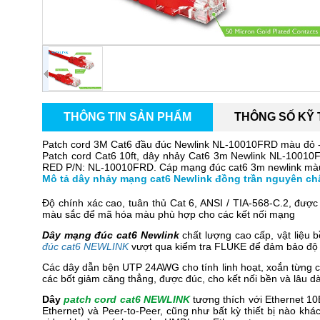
THÔNG TIN SẢN PHẨM
THÔNG SỐ KỸ
Patch cord 3M Cat6 đầu đúc Newlink NL-10010FRD màu đỏ - 
Patch cord Cat6 10ft, dây nhảy Cat6 3m Newlink
NL-10010
RED P/N:
NL-10010FRD
. Cáp mạng đúc cat6 3m newlink màu
Mô tả dây nhảy mạng cat6 Newlink đồng trần nguyên ch
Độ chính xác cao, tuân thủ Cat 6, ANSI / TIA-568-C.2, đượ
màu sắc để mã hóa màu phù hợp cho các kết nối mạng
Dây mạng đúc cat6 Newlink
chất lượng cao cấp, vật liệu b
đúc cat6 NEWLINK
vượt qua kiểm tra FLUKE để đảm bảo độ ti
Các dây dẫn bện UTP 24AWG cho tính linh hoạt, xoắn từng c
các bốt giảm căng thẳng, được đúc, cho kết nối bền và lâu dà
Dây
patch cord cat6 NEWLINK
tương thích với Ethernet 1
Ethernet) và Peer-to-Peer, cũng như bất kỳ thiết bị nào k