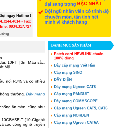
BẬC NHẤT
đại sang trọng
Đội ngũ nhân viên có trình độ
Gọi ngay Hotline !
chuyên môn, tận tình hết
24.3244.4014 - Fax:
mình vì khách hàng
line: 0934.317.727
đường
DANH MỤC SẢN PHẨM
Patch cord NEWLINK chuẩn
án
100% đồng
dài: 10FT | 3m Màu sắc:
Dây cáp mạng Việt Hàn
uất Mỹ
Cáp mạng SINO
DÂY ĐIỆN
đầu nối RJ45 và có nhiều
Dây mạng Ugreen CAT8
p thông thường.
Dây mạng
Cáp mạng PANDUIT
Dây mạng COMMSCOPE
à chống ăn mòn, cũng như
Cáp mạng Ugreen CAT5, CAT6
Cáp mạng NORDEN
, 10GBASE-T (10-Gigabit
Cáp mạng Ugreen CAT6A
 và các công nghệ truyền