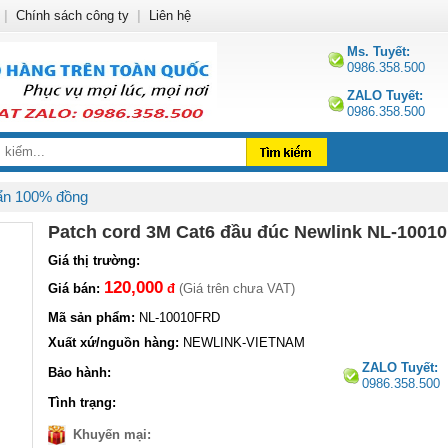
|
Chính sách công ty
|
Liên hệ
Ms. Tuyết:
0986.358.500
ZALO Tuyết:
0986.358.500
ẩn 100% đồng
Patch cord 3M Cat6 đầu đúc Newlink NL-100
Giá thị trường:
120,000
Giá bán:
đ
(Giá trên chưa VAT)
Mã sản phẩm:
NL-10010FRD
Xuất xứ/nguồn hàng:
NEWLINK-VIETNAM
ZALO Tuyết:
Bảo hành:
0986.358.500
Tình trạng:
Khuyến mại: