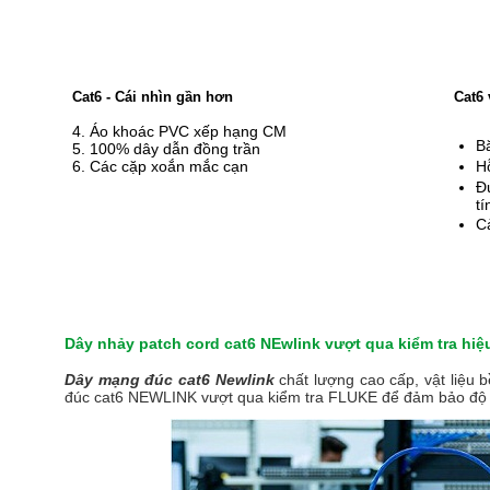
Cat6 - Cái nhìn gần hơn
Cat6 
4. Áo khoác PVC xếp hạng CM
B
5. 100% dây dẫn đồng trần
6. Các cặp xoắn mắc cạn
H
Đ
tí
Cả
Dây nhảy patch cord cat6 NEwlink vượt qua kiểm tra hiệ
Dây mạng đúc cat6 Newlink
chất lượng cao cấp, vật liệu 
đúc cat6 NEWLINK vượt qua kiểm tra FLUKE để đảm bảo độ ti