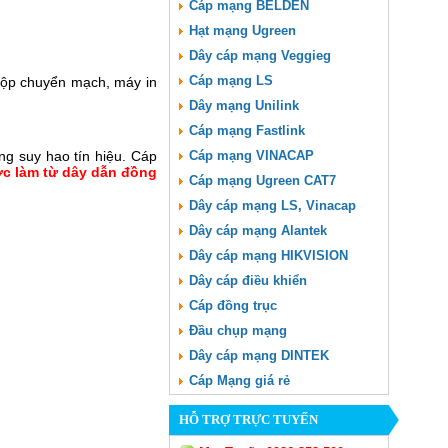
Cáp mạng BELDEN
Hạt mạng Ugreen
Dây cáp mạng Veggieg
Cáp mạng LS
, hộp chuyển mạch, máy in
Dây mạng Unilink
Cáp mạng Fastlink
ng suy hao tín hiệu. Cáp
Cáp mạng VINACAP
ợc làm từ dây dẫn đồng
Cáp mạng Ugreen CAT7
Dây cáp mạng LS, Vinacap
Dây cáp mạng Alantek
Dây cáp mạng HIKVISION
Dây cáp điều khiển
Cáp đồng trục
Đầu chụp mạng
Dây cáp mạng DINTEK
Cáp Mạng giá rẻ
HỖ TRỢ TRỰC TUYẾN