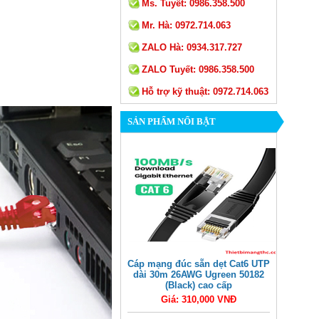
Ms. Tuyết:
0986.358.500
Mr. Hà:
0972.714.063
ZALO Hà:
0934.317.727
ZALO Tuyết:
0986.358.500
Hỗ trợ kỹ thuật:
0972.714.063
SẢN PHẨM NỔI BẬT
Cáp mạng đúc sẵn dẹt Cat6 UTP
dài 30m 26AWG Ugreen 50182
(Black) cao cấp
Giá: 310,000 VNĐ