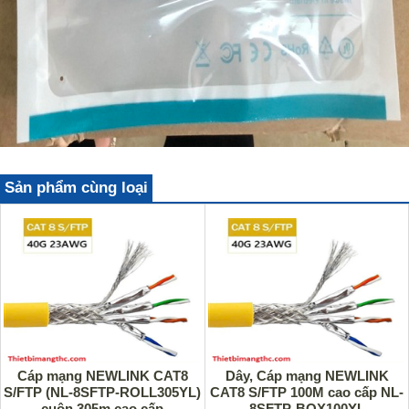
Sản phẩm cùng loại
Cáp mạng NEWLINK CAT8
Dây, Cáp mạng NEWLINK
S/FTP (NL-8SFTP-ROLL305YL)
CAT8 S/FTP 100M cao cấp NL-
cuộn 305m cao cấp
8SFTP-BOX100YL