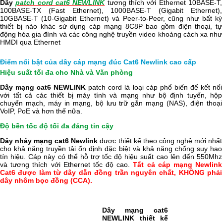
Dây
patch cord cat6 NEWLINK
tương thích với Ethernet 10BASE-T
100BASE-TX (Fast Ethernet), 1000BASE-T (Gigabit Ethernet),
10GBASE-T (10-Gigabit Ethernet) và Peer-to-Peer, cũng như bất kỳ
thiết bị nào khác sử dụng cáp mạng 8C8P bao gồm điện thoại, tự
động hóa gia đình và các công nghệ truyền video khoảng cách xa như
HMDI qua Ethernet
Điểm nổi bật của dây cáp mạng đúc Cat6 Newlink cao cấp
Hiệu suất tối đa cho Nhà và Văn phòng
Dây mạng cat6 NEWLINK
patch cord là loại cáp phổ biến để kết nố
với tất cả các thiết bị máy tính và mạng như bộ định tuyến, hộp
chuyển mạch, máy in mạng, bộ lưu trữ gắn mạng (NAS), điện thoại
VoIP, PoE và hơn thế nữa.
Độ bền tốc độ tối đa đáng tin cậy
Dây nhảy mạng cat6 Newlink
được thiết kế theo công nghệ mới nhấ
cho khả năng truyền tải ổn định đặc biệt và khả năng chống suy hao
tín hiệu. Cáp này có thể hỗ trợ tốc độ hiệu suất cao lên đến 550Mhz
và tương thích với Ethernet tốc độ cao.
Tất cả cáp mạng Newlin
Cat6 được làm từ dây dẫn đồng trần nguyên chất, KHÔNG phải
dây nhôm bọc đồng (CCA).
Dây mạng cat6
NEWLINK thiết kế