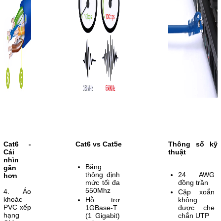
Cat6 -
Cat6 vs Cat5e
Thông số kỹ
Cái
thuật
nhìn
Băng
gần
thông định
24 AWG
hơn
mức tối đa
đồng trần
550Mhz
4. Áo
Cặp xoắn
khoác
Hỗ trợ
không
PVC xếp
1GBase-T
được che
hạng
(1 Gigabit)
chắn UTP