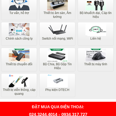
Tư vấn, hỗ trợ
Thiết bị âm sàn, Âm
Bộ khuếch đại, Cáp tín
tường
hiệu
Chính sách công ty
Switch nối mạng, WiFi
Liên hệ
Thiết bị chuyển đổi
Bộ Chia, Bộ Gộp Tín
Thiết bị máy tính
Hiệu
Thiết bị viễn thông, cáp
Phụ kiện DTECH
quang
ĐẶT MUA QUA ĐIỆN THOẠI:
024.3244.4014
-
0934.317.727