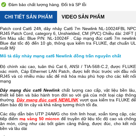
Đảm bảo chất lượng hàng. Đổi trả SP lỗi
CHI TIẾT SẢN PHẨM
VIDEO SẢN PHẨM
Patch cord Cat6 24ft, dây nhảy Cat6 7m Newlink NL-10024FBL NPC
RJ45 Patch Cord, category 6, Unshielded, CM (PVC) Chiều dài: 24FT |
5m Màu sắc: Blue P/N: NL-10024F
. Cáp mạng đúc cat6 7m newlink
Blue đạt tốc độ đến 10 gb, thông qua kiểm tra FLUKE, đạt chuẩn UL
xuất Mỹ
Mô tả dây nhảy mạng cat6 Newlink đồng trần nguyên chất
Độ chính xác cao, tuân thủ Cat 6, ANSI / TIA-568-C.2, được FLUKE
xác minh, Cáp Ethernet LAN Patch, được kết thúc trước với đầu nối
RJ45 và có nhiều màu sắc để mã hóa màu phù hợp cho các kết nối
mạng
Dây mạng đúc cat6 Newlink
chất lượng cao cấp, vật liệu bền lâu
thiết kế bền và bảo hành trọn đời so với giá của một loại cáp thông
thường.
Dây mạng đúc cat6 NEWLINK
vượt qua kiểm tra FLUKE đ
đảm bảo độ tin cậy và khả năng tương thích tối đa.
Các dây dẫn bện UTP 24AWG cho tính linh hoạt, xoắn từng cặp, các
tiếp điểm
mạ vàng 50 micron
để truyền dữ liệu tốc độ cao và chống
ăn mòn, cũng như các bốt giảm căng thẳng, được đúc, cho kết nối
bền và lâu dài