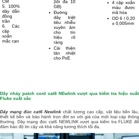
CM
(tối đa 10
4 cặp xoắn
5. 100%
GB)
màu được
dây dẫn
Đường
mã hóa
đồng
dây triệt
OD 6 / 0,20
trần
tiêu nhiễu
± 0,005mm
6. Các
xuyên âm
cặp
cho tín
xoắn
hiệu rõ
mắc cạn
ràng
Cải thiện
tản nhiệt
cho PoE
Dây nhảy patch cord cat6 NEwlink vượt qua kiểm tra hiệu suất
Fluke xuất sắc
Dây mạng đúc cat6 Newlink
chất lượng cao cấp, vật liệu bền lâu
thiết kế bền và bảo hành trọn đời so với giá của một loại cáp thông
thường. Dây mạng đúc cat6 NEWLINK vượt qua kiểm tra FLUKE để
đảm bảo độ tin cậy và khả năng tương thích tối đa.