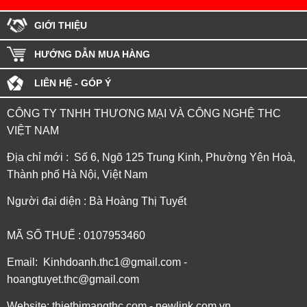
GIỚI THIỆU
HƯỚNG DẪN MUA HÀNG
LIÊN HỆ - GÓP Ý
CÔNG TY TNHH THƯƠNG MẠI VÀ CÔNG NGHỆ THC
VIỆT NAM
Địa chỉ mới : Số 6, Ngõ 125 Trung Kinh, Phường Yên Hoà,
Thành phố Hà Nội, Việt Nam
Người đại diện : Bà Hoàng Thị Tuyết
MÃ SỐ THUẾ : 0107953460
Email: Kinhdoanh.thc1@gmail.com -
hoangtuyet.thc@gmail.com
Website: thietbimangthc.com - newlink.com.vn