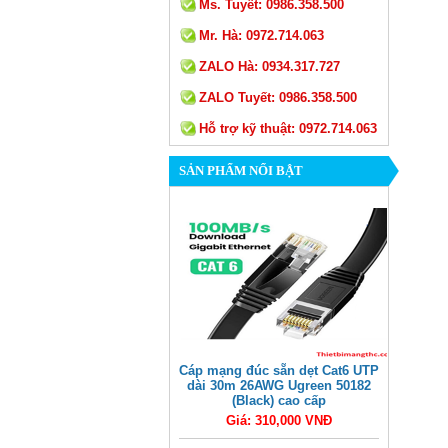
Ms. Tuyết:
0986.358.500
Mr. Hà:
0972.714.063
ZALO Hà:
0934.317.727
ZALO Tuyết:
0986.358.500
Hỗ trợ kỹ thuật:
0972.714.063
SẢN PHẨM NỔI BẬT
Cáp mạng đúc sẵn dẹt Cat6 UTP
dài 30m 26AWG Ugreen 50182
(Black) cao cấp
Giá: 310,000 VNĐ