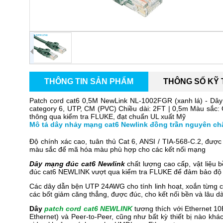
THÔNG TIN SẢN PHẨM
THÔNG SỐ KỸ
Patch cord cat6 0,5M NewLink NL-1002FGR (xanh lá) - Dây
category 6, UTP, CM (PVC) Chiều dài: 2FT | 0,5m Màu sắc
thông qua kiểm tra FLUKE, đạt chuẩn UL xuất Mỹ
Mô tả dây nhảy mạng cat6 Newlink đồng trần nguyên ch
Độ chính xác cao, tuân thủ Cat 6, ANSI / TIA-568-C.2, đượ
màu sắc để mã hóa màu phù hợp cho các kết nối mạng
Dây mạng đúc cat6 Newlink
chất lượng cao cấp, vật liệu 
đúc cat6 NEWLINK vượt qua kiểm tra FLUKE để đảm bảo độ ti
Các dây dẫn bện UTP 24AWG cho tính linh hoạt, xoắn từng c
các bốt giảm căng thẳng, được đúc, cho kết nối bền và lâu dà
Dây
patch cord cat6 NEWLINK
tương thích với Ethernet 1
Ethernet) và Peer-to-Peer, cũng như bất kỳ thiết bị nào k