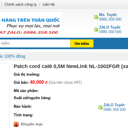
|
Chính sách công ty
|
Liên hệ
Ms. Tuyết:
0986.358.500
ZALO Tuyết:
0986.358.500
ẩn 100% đồng
Patch cord cat6 0,5M NewLink NL-1002FGR (xa
Giá thị trường:
40,000
Giá bán:
đ
(Giá trên chưa VAT)
Mã sản phẩm:
Xuất xứ/nguồn hàng:
ZALO Tuyết:
Bảo hành:
0986.358.500
Tình trạng:
Khuyến mại: