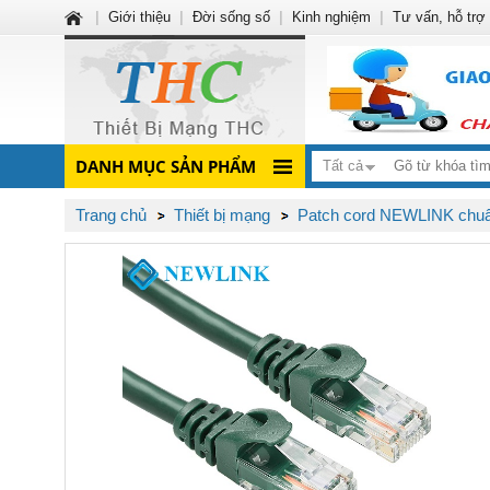
|
Giới thiệu
|
Đời sống số
|
Kinh nghiệm
|
Tư vấn, hỗ trợ
DANH MỤC SẢN PHẨM
Tất cả
Trang chủ
Thiết bị mạng
Patch cord NEWLINK chu