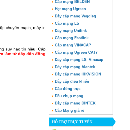
Cáp mạng BELDEN
Hạt mạng Ugreen
Dây cáp mạng Veggieg
Cáp mạng LS
, hộp chuyển mạch, máy in
Dây mạng Unilink
Cáp mạng Fastlink
Cáp mạng VINACAP
ng suy hao tín hiệu. Cáp
Cáp mạng Ugreen CAT7
ợc làm từ dây dẫn đồng
Dây cáp mạng LS, Vinacap
Dây cáp mạng Alantek
Dây cáp mạng HIKVISION
Dây cáp điều khiển
Cáp đồng trục
Đầu chụp mạng
Dây cáp mạng DINTEK
Cáp Mạng giá rẻ
HỖ TRỢ TRỰC TUYẾN