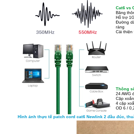
Cat6 vs 
Băng thô
Hỗ trợ 1G
Đường dây
ràng
Cải thiện
Thông số
24 AWG đ
Cặp xoắn
4 cặp xo
OD 6 / 0
Hình ảnh thực tế patch cord cat6 Newlink 2 đầu đúc, t