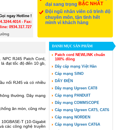
BẬC NHẤT
đại sang trọng
Đội ngũ nhân viên có trình độ
Gọi ngay Hotline !
chuyên môn, tận tình hết
24.3244.4014 - Fax:
mình vì khách hàng
line: 0934.317.727
đường
DANH MỤC SẢN PHẨM
Patch cord NEWLINK chuẩn
n. NPC RJ45 Patch Cord,
100% đồng
lá đạt tốc độ đến 10 gb,
Dây cáp mạng Việt Hàn
Cáp mạng SINO
DÂY ĐIỆN
đầu nối RJ45 và có nhiều
Dây mạng Ugreen CAT8
p thông thường. Dây mạng
Cáp mạng PANDUIT
Dây mạng COMMSCOPE
à chống ăn mòn, cũng như
Cáp mạng Ugreen CAT5, CAT6
Cáp mạng NORDEN
, 10GBASE-T (10-Gigabit
Cáp mạng Ugreen CAT6A
 và các công nghệ truyền