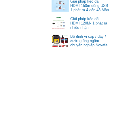
cao cấp
Giải pháp kéo dài
HDMI 150m cổng USB
Giá: 350,000 VNĐ
1 phát ra 4 đến 48 Màn
Hình Tivi
Giải pháp kéo dài
HDMI 120M- 1 phát ra
nhiều nhận
Bộ định vị cáp / dây /
đường ống ngầm
chuyên nghiệp Noyafa
NF-826
Cáp âm thanh 2x1.5 chống
nhiễu chống cháy ALANTEK
301-FRS015-E01P-3SG5 cao cấp
Giá: Liên hệ