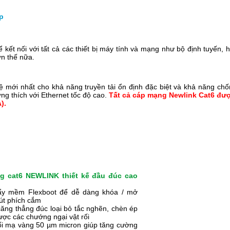
p
ể kết nối với tất cả các thiết bị máy tính và mạng như bộ định tuyến
ơn thế nữa.
 mới nhất cho khả năng truyền tải ổn định đặc biệt và khả năng chố
ng thích với Ethernet tốc độ cao.
Tất cả cáp mạng Newlink Cat6 đư
).
g cat6 NEWLINK thiết kế đầu đúc cao
ẩy mềm Flexboot để dễ dàng khóa / mở
út phích cắm
ăng thẳng đúc loại bỏ tắc nghẽn, chèn ép
ược các chướng ngại vật rối
ối mạ vàng 50 µm micron giúp tăng cường