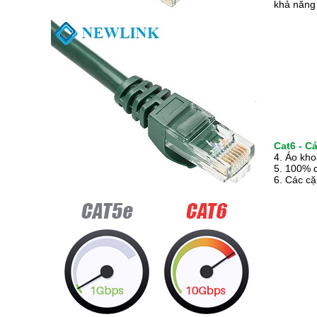
khả năng 
Cat6 - C
4. Áo kh
5. 100% 
6. Các c