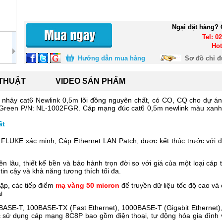
Ngại đặt hàng? 
Tel: 0
Hot
Hướng dẫn mua hàng
Sơ đồ chỉ 
 THUẬT
VIDEO SẢN PHẨM
 nhảy cat6 Newlink 0,5m lõi đồng nguyên chất, có CO, CQ cho dự á
: Green P/N: NL-1002FGR
. Cáp mạng đúc cat6 0,5m newlink màu xanh 
ất
c FLUKE xác minh, Cáp Ethernet LAN Patch, được kết thúc trước với 
bền lâu, thiết kế bền và bảo hành trọn đời so với giá của một loại cá
n cậy và khả năng tương thích tối đa.
ặp, các tiếp điểm
mạ vàng 50 micron
để truyền dữ liệu tốc độ cao v
i
0BASE-T, 100BASE-TX (Fast Ethernet), 1000BASE-T (Gigabit Ethernet)
hác sử dụng cáp mạng 8C8P bao gồm điện thoại, tự động hóa gia đình