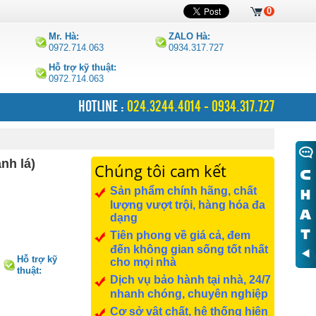
0
Mr. Hà:
ZALO Hà:
0972.714.063
0934.317.727
Hỗ trợ kỹ thuật:
0972.714.063
HOTLINE :
024.3244.4014 - 0934.317.727
nh lá)
Chúng tôi cam kết
Sản phẩm chính hãng, chất
lượng vượt trội, hàng hóa đa
dạng
Tiên phong về giá cả, đem
đến không gian sống tốt nhất
Hỗ trợ kỹ
cho mọi nhà
thuật:
Dịch vụ bảo hành tại nhà, 24/7
0972.714.063
nhanh chóng, chuyên nghiệp
Cơ sở vật chất, hệ thống hiện