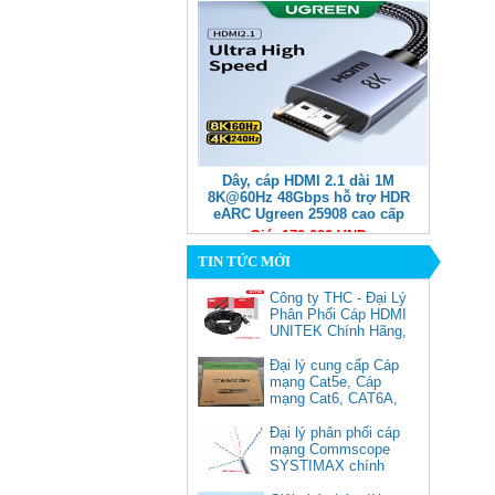
Dây, cáp HDMI 2.1 dài 1M
8K@60Hz 48Gbps hỗ trợ HDR
eARC Ugreen 25908 cao cấp
Giá: 170,000 VNĐ
TIN TỨC MỚI
Công ty THC - Đại Lý
Phân Phối Cáp HDMI
UNITEK Chính Hãng,
Đại lý cung cấp Cáp
mạng Cat5e, Cáp
mạng Cat6, CAT6A,
Cat5e FTP
Commscope
Đại lý phân phối cáp
Cáp chuyển USB Type-C sang
mạng Commscope
Displayport 1.4 độ phân giải
SYSTIMAX chính
8K@60Hz dài 1m Ugreen 25157
hãng tại Việt Nam