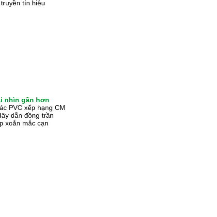
truyền tín hiệu
ái nhìn gần hơn
oác PVC xếp hạng CM
dây dẫn đồng trần
ặp xoắn mắc cạn