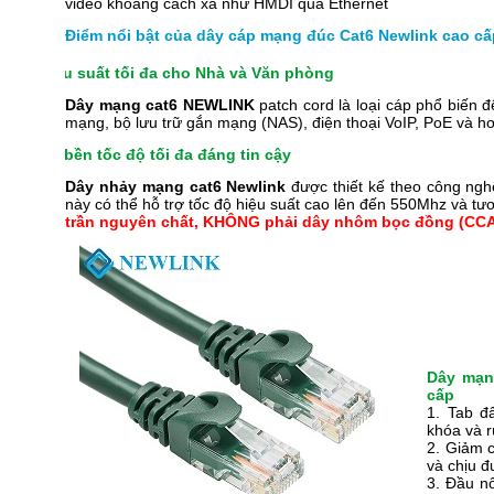
video khoảng cách xa như HMDI qua Ethernet
Điểm nổi bật của dây cáp mạng đúc Cat6 Newlink cao cấ
Hiệu suất tối đa cho Nhà và Văn phòng
Dây mạng cat6 NEWLINK
patch cord là loại cáp phổ biến đ
mạng, bộ lưu trữ gắn mạng (NAS), điện thoại VoIP, PoE và h
Độ bền tốc độ tối đa đáng tin cậy
Dây nhảy mạng cat6 Newlink
được thiết kế theo công nghệ
này có thể hỗ trợ tốc độ hiệu suất cao lên đến 550Mhz và tươ
trần nguyên chất, KHÔNG phải dây nhôm bọc đồng (CCA
Dây mạn
cấp
1. Tab đ
khóa và r
2. Giảm c
và chịu đ
3. Đầu n