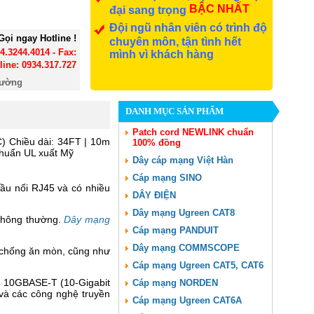
BẬC NHẤT
đại sang trọng
Đội ngũ nhân viên có trình độ
Gọi ngay Hotline !
chuyên môn, tận tình hết
24.3244.4014 - Fax:
mình vì khách hàng
line: 0934.317.727
đường
DANH MỤC SẢN PHẨM
Patch cord NEWLINK chuẩn
) Chiều dài: 34FT | 10m
100% đồng
chuẩn UL xuất Mỹ
Dây cáp mạng Việt Hàn
Cáp mạng SINO
đầu nối RJ45 và có nhiều
DÂY ĐIỆN
Dây mạng Ugreen CAT8
p thông thường.
Dây mạng
Cáp mạng PANDUIT
Dây mạng COMMSCOPE
à chống ăn mòn, cũng như
Cáp mạng Ugreen CAT5, CAT6
, 10GBASE-T (10-Gigabit
Cáp mạng NORDEN
 và các công nghệ truyền
Cáp mạng Ugreen CAT6A