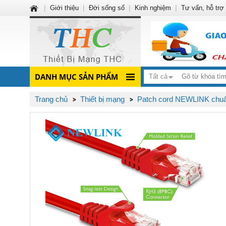
|
Giới thiệu
|
Đời sống số
|
Kinh nghiệm
|
Tư vấn, hỗ trợ
DANH MỤC SẢN PHẨM
Tất cả
Trang chủ
Thiết bị mạng
Patch cord NEWLINK chu