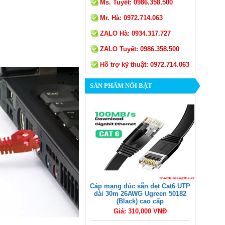
Ms. Tuyết:
0986.358.500
Mr. Hà:
0972.714.063
ZALO Hà:
0934.317.727
ZALO Tuyết:
0986.358.500
Hỗ trợ kỹ thuật:
0972.714.063
SẢN PHẨM NỔI BẬT
Cáp mạng đúc sẵn dẹt Cat6 UTP
dài 30m 26AWG Ugreen 50182
(Black) cao cấp
Giá: 310,000 VNĐ