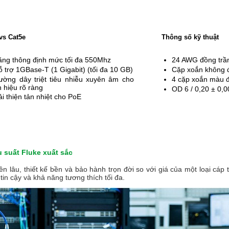
vs Cat5e
Thông số kỹ thuật
ăng thông định mức tối đa 550Mhz
24 AWG đồng trầ
ỗ trợ 1GBase-T (1 Gigabit) (tối đa 10 GB)
Cặp xoắn không 
ường dây triệt tiêu nhiễu xuyên âm cho
4 cặp xoắn màu 
n hiệu rõ ràng
OD 6 / 0,20 ± 0
i thiện tản nhiệt cho PoE
u suất Fluke xuất sắc
bền lâu, thiết kế bền và bảo hành trọn đời so với giá của một loại cá
n cậy và khả năng tương thích tối đa.