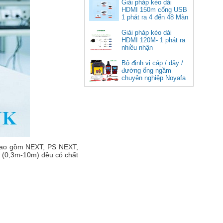
cao cấp
Giải pháp kéo dài
HDMI 150m cổng USB
Giá: 350,000 VNĐ
1 phát ra 4 đến 48 Màn
Hình Tivi
Giải pháp kéo dài
HDMI 120M- 1 phát ra
nhiều nhận
Bộ định vị cáp / dây /
đường ống ngầm
chuyên nghiệp Noyafa
NF-826
Cáp âm thanh 2x1.5 chống
nhiễu chống cháy ALANTEK
301-FRS015-E01P-3SG5 cao cấp
Giá: Liên hệ
 bao gồm NEXT, PS NEXT,
k (0,3m-10m) đều có chất