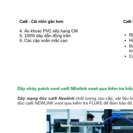
Cat6 - Cái nhìn gần hơn
Cat6 
4. Áo khoác PVC xếp hạng CM
B
5. 100% dây dẫn đồng trần
6. Các cặp xoắn mắc cạn
H
Đ
tí
Cả
Dây nhảy patch cord cat6 NEwlink vượt qua kiểm tra hiệ
Dây mạng đúc cat6 Newlink
chất lượng cao cấp, vật liệu 
đúc cat6 NEWLINK vượt qua kiểm tra FLUKE để đảm bảo độ ti