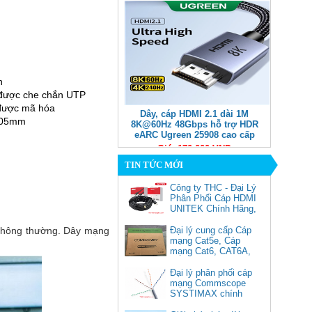
n
được che chắn UTP
được mã hóa
Dây, cáp HDMI 2.1 dài 1M
,005mm
8K@60Hz 48Gbps hỗ trợ HDR
eARC Ugreen 25908 cao cấp
Giá: 170,000 VNĐ
TIN TỨC MỚI
Công ty THC - Đại Lý
Phân Phối Cáp HDMI
UNITEK Chính Hãng,
p thông thường. Dây mạng
Đại lý cung cấp Cáp
mạng Cat5e, Cáp
mạng Cat6, CAT6A,
Cat5e FTP
Commscope
Đại lý phân phối cáp
Cáp chuyển USB Type-C sang
mạng Commscope
Displayport 1.4 độ phân giải
SYSTIMAX chính
8K@60Hz dài 1m Ugreen 25157
hãng tại Việt Nam