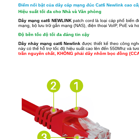
Điểm nổi bật của dây cáp mạng đúc Cat6 Newlink cao cấ
Hiệu suất tối đa cho Nhà và Văn phòng
Dây mạng cat6 NEWLINK
patch cord là loại cáp phổ biến đ
mạng, bộ lưu trữ gắn mạng (NAS), điện thoại VoIP, PoE và h
Độ bền tốc độ tối đa đáng tin cậy
Dây nhảy mạng cat6 Newlink
được thiết kế theo công nghệ
này có thể hỗ trợ tốc độ hiệu suất cao lên đến 550Mhz và tươ
trần nguyên chất, KHÔNG phải dây nhôm bọc đồng (CCA