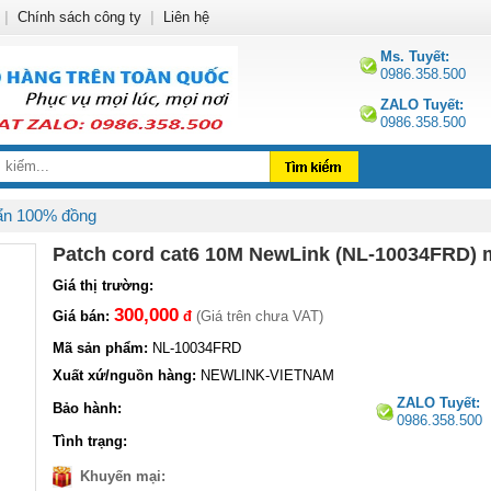
|
Chính sách công ty
|
Liên hệ
Ms. Tuyết:
0986.358.500
ZALO Tuyết:
0986.358.500
ẩn 100% đồng
Patch cord cat6 10M NewLink (NL-10034FRD) 
Giá thị trường:
300,000
Giá bán:
đ
(Giá trên chưa VAT)
Mã sản phẩm:
NL-10034FRD
Xuất xứ/nguồn hàng:
NEWLINK-VIETNAM
ZALO Tuyết:
Bảo hành:
0986.358.500
Tình trạng:
Khuyến mại: