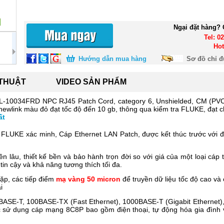
Ngại đặt hàng? 
Tel: 0
Hot
Hướng dẫn mua hàng
Sơ đồ chỉ 
 THUẬT
VIDEO SẢN PHẨM
NL-10034FRD NPC RJ45 Patch Cord, category 6, Unshielded, CM (PVC
ewlink màu đỏ đạt tốc độ đến 10 gb, thông qua kiểm tra FLUKE, đạt 
ất
c FLUKE xác minh, Cáp Ethernet LAN Patch, được kết thúc trước với 
ền lâu, thiết kế bền và bảo hành trọn đời so với giá của một loại cá
n cậy và khả năng tương thích tối đa.
ặp, các tiếp điểm
mạ vàng 50 micron
để truyền dữ liệu tốc độ cao v
i
0BASE-T, 100BASE-TX (Fast Ethernet), 1000BASE-T (Gigabit Ethernet)
hác sử dụng cáp mạng 8C8P bao gồm điện thoại, tự động hóa gia đình