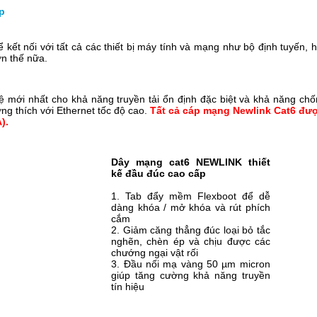
p
ể kết nối với tất cả các thiết bị máy tính và mạng như bộ định tuyến
ơn thế nữa.
 mới nhất cho khả năng truyền tải ổn định đặc biệt và khả năng chố
ng thích với Ethernet tốc độ cao.
Tất cả cáp mạng Newlink Cat6 đư
).
Dây mạng cat6 NEWLINK thiết
kế đầu đúc cao cấp
1. Tab đẩy mềm Flexboot để dễ
dàng khóa / mở khóa và rút phích
cắm
2. Giảm căng thẳng đúc loại bỏ tắc
nghẽn, chèn ép và chịu được các
chướng ngại vật rối
3. Đầu nối mạ vàng 50 µm micron
giúp tăng cường khả năng truyền
tín hiệu