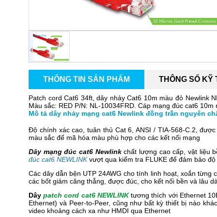
THÔNG TIN SẢN PHẨM
THÔNG SỐ KỸ
Patch cord Cat6 34ft, dây nhảy Cat6 10m màu đỏ Newlink 
Màu sắc: RED P/N: NL-10034FRD
. Cáp mạng đúc cat6 10m n
Mô tả dây nhảy mạng cat6 Newlink đồng trần nguyên ch
Độ chính xác cao, tuân thủ Cat 6, ANSI / TIA-568-C.2, đượ
màu sắc để mã hóa màu phù hợp cho các kết nối mạng
Dây mạng đúc cat6 Newlink
chất lượng cao cấp, vật liệu b
đúc cat6 NEWLINK
vượt qua kiểm tra FLUKE để đảm bảo độ ti
Các dây dẫn bện UTP 24AWG cho tính linh hoạt, xoắn từng c
các bốt giảm căng thẳng, được đúc, cho kết nối bền và lâu dà
Dây
patch cord cat6 NEWLINK
tương thích với Ethernet 1
Ethernet) và Peer-to-Peer, cũng như bất kỳ thiết bị nào k
video khoảng cách xa như HMDI qua Ethernet