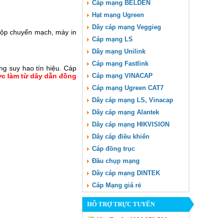
Cáp mạng BELDEN
Hạt mạng Ugreen
Dây cáp mạng Veggieg
, hộp chuyển mạch, máy in
Cáp mạng LS
Dây mạng Unilink
Cáp mạng Fastlink
ng suy hao tín hiệu. Cáp
ợc làm từ dây dẫn đồng
Cáp mạng VINACAP
Cáp mạng Ugreen CAT7
Dây cáp mạng LS, Vinacap
Dây cáp mạng Alantek
Dây cáp mạng HIKVISION
Dây cáp điều khiển
Cáp đồng trục
Đầu chụp mạng
Dây cáp mạng DINTEK
Cáp Mạng giá rẻ
HỖ TRỢ TRỰC TUYẾN