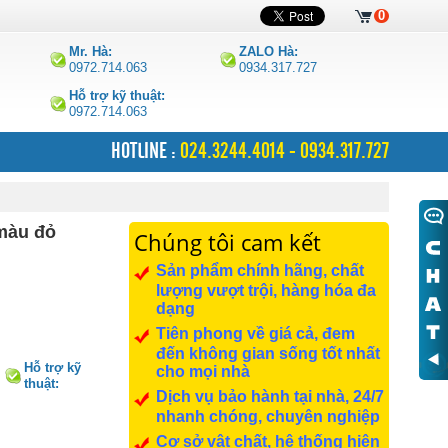
0
Mr. Hà:
ZALO Hà:
0972.714.063
0934.317.727
Hỗ trợ kỹ thuật:
0972.714.063
HOTLINE :
024.3244.4014 - 0934.317.727
màu đỏ
Chúng tôi cam kết
Sản phẩm chính hãng, chất
lượng vượt trội, hàng hóa đa
dạng
Tiên phong về giá cả, đem
đến không gian sống tốt nhất
Hỗ trợ kỹ
cho mọi nhà
thuật:
Dịch vụ bảo hành tại nhà, 24/7
0972.714.063
nhanh chóng, chuyên nghiệp
Cơ sở vật chất, hệ thống hiện