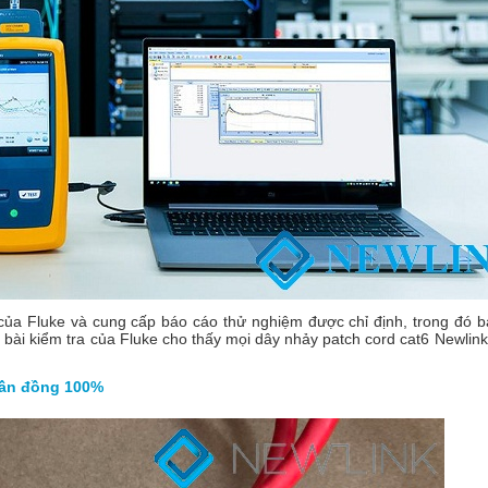
 của Fluke và cung cấp báo cáo thử nghiệm được chỉ định, trong đó
i kiểm tra của Fluke cho thấy mọi dây nhảy patch cord cat6 Newlin
huần đồng 100%