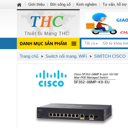
|
Giới thiệu
|
Đời sống số
|
Kinh nghiệm
|
Tư vấn, hỗ trợ
DANH MỤC SẢN PHẨM
Tất cả
Trang chủ
Switch nối mạng, WiFi
SWITCH CISCO