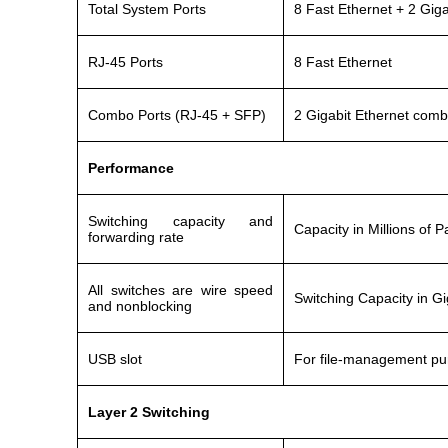
Total System Ports
8 Fast Ethernet + 2 Giga
RJ-45 Ports
8 Fast Ethernet
Combo Ports (RJ‑45 + SFP)
2 Gigabit Ethernet com
Performance
Switching capacity and
Capacity in Millions of
forwarding rate
All switches are wire speed
Switching Capacity in G
and nonblocking
USB slot
For file-management p
Layer 2 Switching