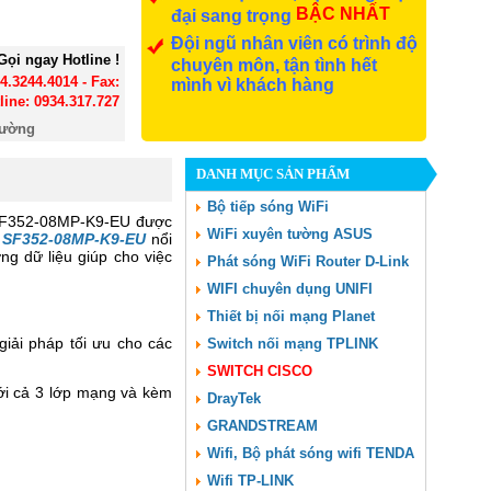
BẬC NHẤT
đại sang trọng
Đội ngũ nhân viên có trình độ
Gọi ngay Hotline !
chuyên môn, tận tình hết
24.3244.4014 - Fax:
mình vì khách hàng
line: 0934.317.727
đường
DANH MỤC SẢN PHẨM
Bộ tiếp sóng WiFi
 SF352-08MP-K9-EU được
WiFi xuyên tường ASUS
ỏ
SF352-08MP-K9-EU
nổi
ng dữ liệu giúp cho việc
Phát sóng WiFi Router D-Link
WIFI chuyên dụng UNIFI
Thiết bị nối mạng Planet
iải pháp tối ưu cho các
Switch nối mạng TPLINK
SWITCH CISCO
với cả 3 lớp mạng và kèm
DrayTek
GRANDSTREAM
Wifi, Bộ phát sóng wifi TENDA
Wifi TP-LINK