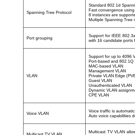
Standard 802.1d Spanni
Fast convergence using
Spanning Tree Protocol
8 instances are support
Multiple Spanning Tree
Support for IEEE 802.3a
Port grouping
with 16 candidate ports
Support for up to 4096
Port-based and 802.1Q
MAC-based VLAN
Management VLAN
VLAN
Private VLAN Edge (PVE)
Guest VLAN
Unauthenticated VLAN
Dynamic VLAN assignment
CPE VLAN
Voice traffic is automat
Voice VLAN
Auto voice capabilities 
Multicast TV VLAN allow
Multicast TV VLAN