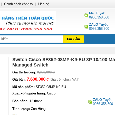
|
Chính sách công ty
|
Liên hệ
Ms. Tuyết:
0986.358.500
ZALO Tuyết:
0986.358.500
Switch Cisco SF352-08MP-K9-EU 8P 10/100 M
Managed Switch
Giá thị trường:
8,000,000 đ
7,600,000
Giá bán:
đ
(Giá trên chưa VAT)
Mã sản phẩm:
SF352-08MP-K9-EU
Xuất xứ/nguồn hàng:
Cisco
ZALO Tuyết:
Bảo hành:
12 tháng
0986.358.500
Tình trạng:
Còn Hàng