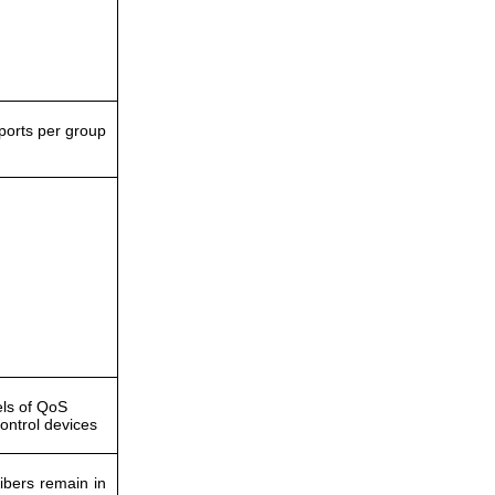
Cáp Displayport 2.1 dài 2M độ
phân giải 16K@60Hz HDR
Ugreen 55568 cao cấp
Giá: 290,000 VNĐ
ports per group
Củ sạc nhanh 3 cổng PD 3.1
GaN Nexode Pro 100W Ugreen
25873 X757 hàng cao cấp
Giá: 1,290,000 VNĐ
els of QoS
ontrol devices
ibers remain in