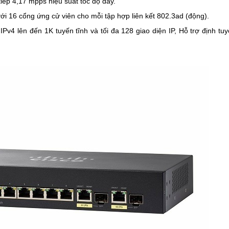
iếp 4,17 mpps hiệu suất tốc độ dây.
ới 16 cổng ứng cử viên cho mỗi tập hợp liên kết 802.3ad (động).
Pv4 lên đến 1K tuyến tĩnh và tối đa 128 giao diện IP, Hỗ trợ định tu