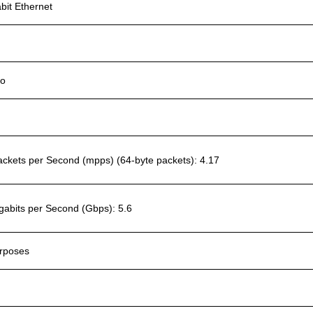
bit Ethernet
bo
 Packets per Second (mpps) (64-byte packets): 4.17
igabits per Second (Gbps): 5.6
urposes