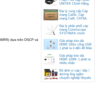
UNITEK Chính Hãng,
Đại lý cung cấp Cáp
mạng Cat5e, Cáp
mạng Cat6, CAT6A,
Cat5e FTP
Commscope
Đại lý phân phối cáp
Cáp chuyển USB Type-C sang
mạng Commscope
Displayport 1.4 độ phân giải
SYSTIMAX chính
8K@60Hz dài 1m Ugreen 25157
hãng tại Việt Nam
ố (WRR) dựa trên DSCP và
cao cấp
Giải pháp kéo dài
HDMI 150m cổng USB
Giá: 350,000 VNĐ
1 phát ra 4 đến 48 Màn
Hình Tivi
Giải pháp kéo dài
HDMI 120M- 1 phát ra
nhiều nhận
Bộ định vị cáp / dây /
đường ống ngầm
chuyên nghiệp Noyafa
NF-826
Cáp âm thanh 2x1.5 chống
nhiễu chống cháy ALANTEK
301-FRS015-E01P-3SG5 cao cấp
Giá: Liên hệ