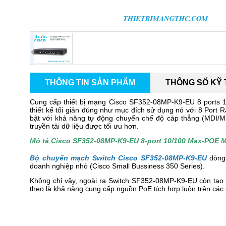
THÔNG TIN SẢN PHẨM
THÔNG SỐ KỸ
Cung cấp thiết bị mạng Cisco SF352-08MP-K9-EU 8 ports
thiết kế tối giản đúng như mục đích sử dụng nó với 8 Port
bật với khả năng tự động chuyển chế độ cáp thẳng (MDI/MDI
truyền tải dữ liệu được tối ưu hơn.
Mô tả Cisco SF352-08MP-K9-EU 8-port 10/100 Max-POE 
Bộ chuyển mạch Switch Cisco SF352-08MP-K9-EU
dòng 
doanh nghiệp nhỏ (Cisco Small Bussiness 350 Series).
Không chỉ vậy, ngoài ra Switch SF352-08MP-K9-EU còn tạo r
theo là khả năng cung cấp nguồn PoE tích hợp luôn trên các 