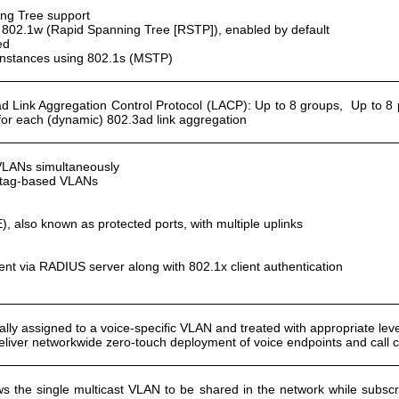
ng Tree support
 802.1w (Rapid Spanning Tree [RSTP]), enabled by default
ed
 instances using 802.1s (MSTP)
d Link Aggregation Control Protocol (LACP): Up to 8 groups, Up to 8 
 for each (dynamic) 802.3ad link aggregation
 VLANs simultaneously
 tag-based VLANs
, also known as protected ports, with multiple uplinks
 via RADIUS server along with 802.1x client authentication
ically assigned to a voice-specific VLAN and treated with appropriate lev
deliver networkwide zero-touch deployment of voice endpoints and call c
s the single multicast VLAN to be shared in the network while subscr