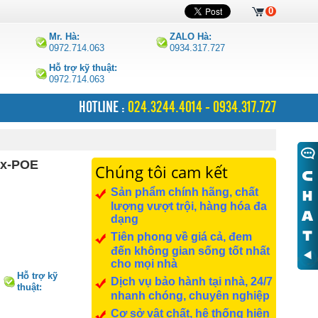
0
Mr. Hà:
ZALO Hà:
0972.714.063
0934.317.727
Hỗ trợ kỹ thuật:
0972.714.063
HOTLINE :
024.3244.4014 - 0934.317.727
ax-POE
Chúng tôi cam kết
Sản phẩm chính hãng, chất
lượng vượt trội, hàng hóa đa
dạng
Tiên phong về giá cả, đem
đến không gian sống tốt nhất
cho mọi nhà
Hỗ trợ kỹ
Dịch vụ bảo hành tại nhà, 24/7
thuật:
nhanh chóng, chuyên nghiệp
0972.714.063
Cơ sở vật chất, hệ thống hiện