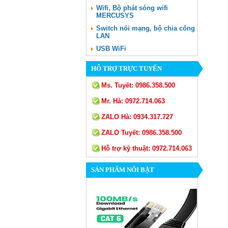
Wifi, Bộ phát sóng wifi
MERCUSYS
Switch nối mạng, bộ chia cổng
LAN
USB WiFi
HỖ TRỢ TRỰC TUYẾN
Ms. Tuyết:
0986.358.500
Mr. Hà:
0972.714.063
ZALO Hà:
0934.317.727
ZALO Tuyết:
0986.358.500
Hỗ trợ kỹ thuật:
0972.714.063
SẢN PHẨM NỔI BẬT