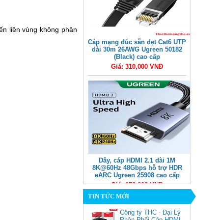
yến liên vùng không phân
Cáp mạng đúc sẵn dẹt Cat6 UTP
dài 30m 26AWG Ugreen 50182
(Black) cao cấp
Giá: 310,000 VNĐ
Dây, cáp HDMI 2.1 dài 1M
8K@60Hz 48Gbps hỗ trợ HDR
eARC Ugreen 25908 cao cấp
Giá: 170,000 VNĐ
TIN TỨC MỚI
Công ty THC - Đại Lý
Phân Phối Cáp HDMI