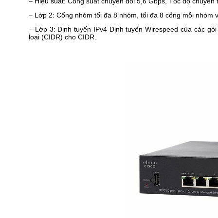
– Hiệu suất: Công suất chuyển đổi 5,6 Gbps, Tốc độ chuyển t
– Lớp 2: Cổng nhóm tối đa 8 nhóm, tối đa 8 cổng mỗi nhóm v
– Lớp 3: Định tuyến IPv4 Định tuyến Wirespeed của các gói I
loại (CIDR) cho CIDR.