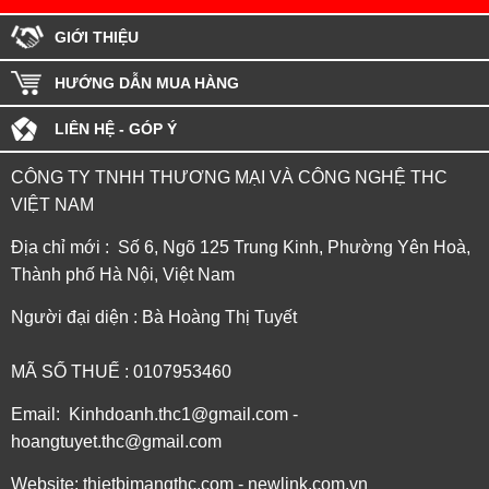
GIỚI THIỆU
HƯỚNG DẪN MUA HÀNG
LIÊN HỆ - GÓP Ý
CÔNG TY TNHH THƯƠNG MẠI VÀ CÔNG NGHỆ THC
VIỆT NAM
Địa chỉ mới : Số 6, Ngõ 125 Trung Kinh, Phường Yên Hoà,
Thành phố Hà Nội, Việt Nam
Người đại diện : Bà Hoàng Thị Tuyết
MÃ SỐ THUẾ : 0107953460
Email: Kinhdoanh.thc1@gmail.com -
hoangtuyet.thc@gmail.com
Website: thietbimangthc.com - newlink.com.vn