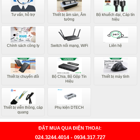
Tư vấn, hỗ trợ
Thiết bị âm sàn, Âm
Bộ khuếch đại, Cáp tín
tường
hiệu
Chính sách công ty
Switch nối mạng, WiFi
Liên hệ
Thiết bị chuyển đổi
Bộ Chia, Bộ Gộp Tín
Thiết bị máy tính
Hiệu
Thiết bị viễn thông, cáp
Phụ kiện DTECH
quang
ĐẶT MUA QUA ĐIỆN THOẠI:
024.3244.4014
-
0934.317.727