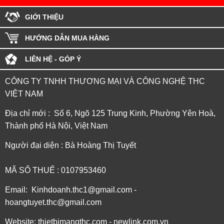
GIỚI THIỆU
HƯỚNG DẪN MUA HÀNG
LIÊN HỆ - GÓP Ý
CÔNG TY TNHH THƯƠNG MẠI VÀ CÔNG NGHỆ THC
VIỆT NAM
Địa chỉ mới : Số 6, Ngõ 125 Trung Kinh, Phường Yên Hoà,
Thành phố Hà Nội, Việt Nam
Người đại diện : Bà Hoàng Thị Tuyết
MÃ SỐ THUẾ : 0107953460
Email: Kinhdoanh.thc1@gmail.com -
hoangtuyet.thc@gmail.com
Website: thietbimangthc.com - newlink.com.vn