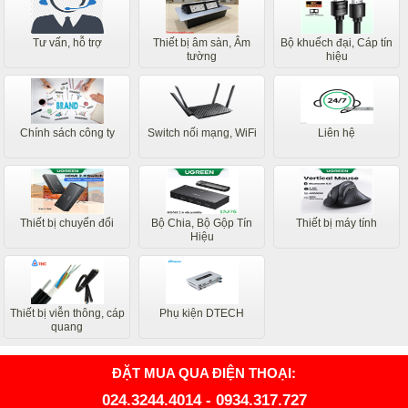
Tư vấn, hỗ trợ
Thiết bị âm sàn, Âm
Bộ khuếch đại, Cáp tín
tường
hiệu
Chính sách công ty
Switch nối mạng, WiFi
Liên hệ
Thiết bị chuyển đổi
Bộ Chia, Bộ Gộp Tín
Thiết bị máy tính
Hiệu
Thiết bị viễn thông, cáp
Phụ kiện DTECH
quang
ĐẶT MUA QUA ĐIỆN THOẠI:
024.3244.4014
-
0934.317.727