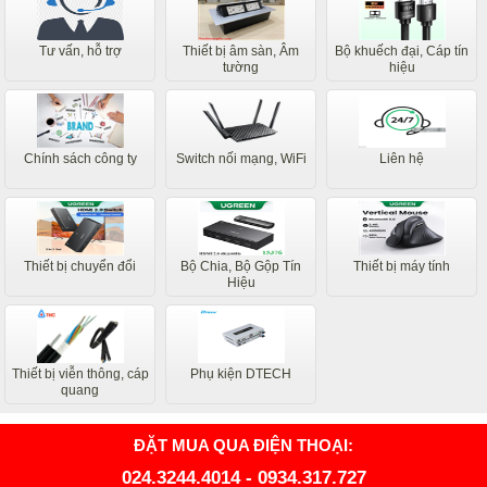
Tư vấn, hỗ trợ
Thiết bị âm sàn, Âm
Bộ khuếch đại, Cáp tín
tường
hiệu
Chính sách công ty
Switch nối mạng, WiFi
Liên hệ
Thiết bị chuyển đổi
Bộ Chia, Bộ Gộp Tín
Thiết bị máy tính
Hiệu
Thiết bị viễn thông, cáp
Phụ kiện DTECH
quang
ĐẶT MUA QUA ĐIỆN THOẠI:
024.3244.4014
-
0934.317.727