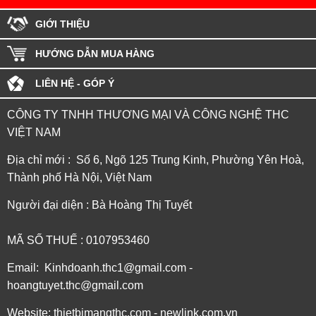
GIỚI THIỆU
HƯỚNG DẪN MUA HÀNG
LIÊN HỆ - GÓP Ý
CÔNG TY TNHH THƯƠNG MẠI VÀ CÔNG NGHỆ THC
VIỆT NAM
Địa chỉ mới : Số 6, Ngõ 125 Trung Kinh, Phường Yên Hoà,
Thành phố Hà Nội, Việt Nam
Người đại diện : Bà Hoàng Thị Tuyết
MÃ SỐ THUẾ : 0107953460
Email: Kinhdoanh.thc1@gmail.com -
hoangtuyet.thc@gmail.com
Website: thietbimangthc.com - newlink.com.vn