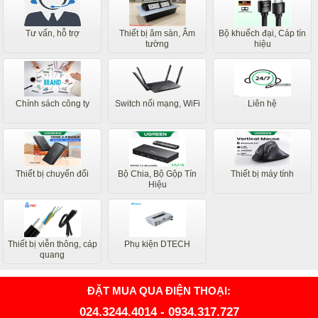
Tư vấn, hỗ trợ
Thiết bị âm sàn, Âm
Bộ khuếch đại, Cáp tín
tường
hiệu
Chính sách công ty
Switch nối mạng, WiFi
Liên hệ
Thiết bị chuyển đổi
Bộ Chia, Bộ Gộp Tín
Thiết bị máy tính
Hiệu
Thiết bị viễn thông, cáp
Phụ kiện DTECH
quang
ĐẶT MUA QUA ĐIỆN THOẠI:
024.3244.4014
-
0934.317.727