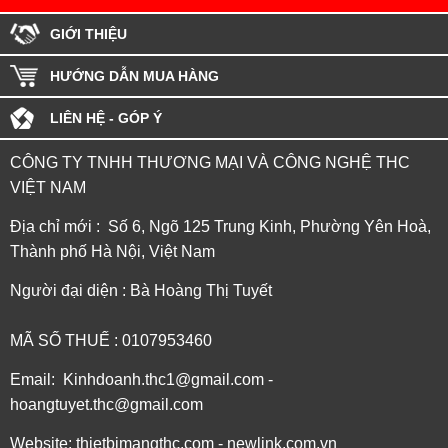
GIỚI THIỆU
HƯỚNG DẪN MUA HÀNG
LIÊN HỆ - GÓP Ý
CÔNG TY TNHH THƯƠNG MẠI VÀ CÔNG NGHỆ THC
VIỆT NAM
Địa chỉ mới : Số 6, Ngõ 125 Trung Kinh, Phường Yên Hoà,
Thành phố Hà Nội, Việt Nam
Người đại diện : Bà Hoàng Thị Tuyết
MÃ SỐ THUẾ : 0107953460
Email: Kinhdoanh.thc1@gmail.com -
hoangtuyet.thc@gmail.com
Website: thietbimangthc.com - newlink.com.vn