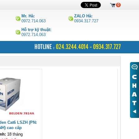
0
Mr. Hà:
ZALO Hà:
0972.714.063
0934.317.727
Hỗ trợ kỹ thuật:
0972.714.063
HOTLINE :
024.3244.4014 - 0934.317.727
den Cat6 LSZH (PN:
NH) cao cấp
nh:
18 tháng