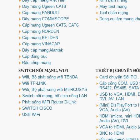
Dây cáp mạng Việt Hàn
Kìm bấm mạng
nhiễu chống cháy ALANTEK
301-FRS015-E01P-3SG5 cao cấp
Dây mạng Ugreen CAT8
Máy test mạng
Giá: Liên hệ
Cáp mạng PANDUIT
Tool nhấn mạng
Dây mạng COMMSCOPE
Dụng cụ làm mạng kh
Cáp mạng Ugreen CAT5, CAT6
Cáp mạng NORDEN
Cáp mạng BELDEN
Cáp mạng VINACAP
Dây cáp mạng Alantek
Cáp đồng trục
Đầu chụp mạng
SWITCH NỐI MẠNG, WIFI
THIẾT BỊ CHUYỂN ĐỔ
Hub USB Type C Groovy Robot
Uno 6 in 1 ra USB-C, USB-A 3.2,
Wifi, Bộ phát sóng wifi TENDA
Card chuyển Đổi PCI,
HDMI 4K@60Hz, Sạc PD 100W
Wifi TP-LINK
Cáp cổng COM, USB 
Ugreen 35998
RS422, RS485, SATA
Wifi, Bộ phát sóng wifi MERCUSYS
Giá: 650,000 VNĐ
USB to VGA, HDMI, D
Switch nối mạng, bộ chia cổng LAN
DVI, AV, LAN
Phát sóng WiFi Router D-Link
(Mini) DisPlayPort to
SWITCH CISCO
VGA, Audio (AV)
USB WiFi
HDMI (micro, mini HD
Audio (AV), DVI
VGA to HDMI, Audio (
BNC to HDMI
Đầu nối (mini) HDMI 