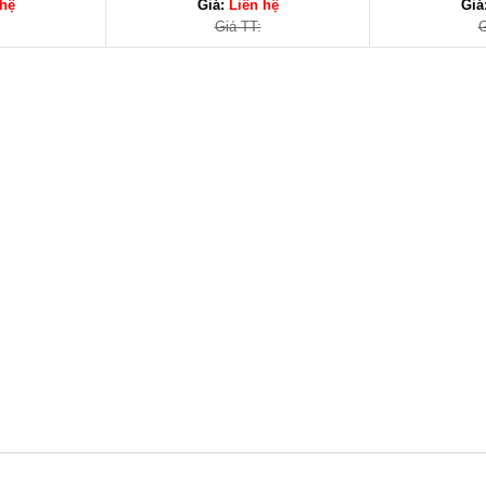
 hệ
Giá:
Liên hệ
Giá
Giá TT:
G