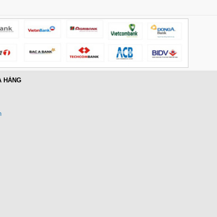
A HÀNG
n