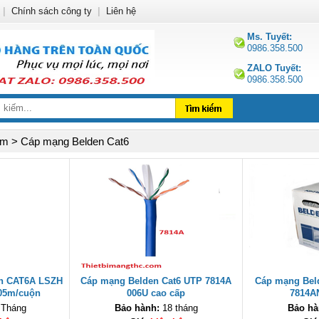
|
Chính sách công ty
|
Liên hệ
Ms. Tuyết:
0986.358.500
ZALO Tuyết:
0986.358.500
m > Cáp mạng Belden Cat6
en CAT6A LSZH
Cáp mạng Belden Cat6 UTP 7814A
Cáp mạng Bel
305m/cuộn
006U cao cấp
7814A
 Tháng
Bảo hành:
18 tháng
Bảo hà