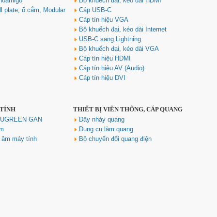
noamigo
Bộ khuếch đại, kéo dài HDMI
l plate, ổ cắm, Modular
Cáp USB-C
Cáp tín hiệu VGA
Bộ khuếch đại, kéo dài Internet
USB-C sang Lightning
Bộ khuếch đại, kéo dài VGA
Cáp tín hiệu HDMI
Cáp tín hiệu AV (Audio)
Cáp tín hiệu DVI
 TÍNH
THIẾT BỊ VIỄN THÔNG, CÁP QUANG
h UGREEN GAN
Dây nhảy quang
ím
Dụng cụ làm quang
u âm máy tính
Bộ chuyển đổi quang điện