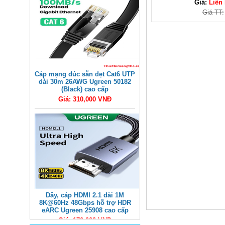
Giá:
Liên
Giá TT:
Cáp mạng đúc sẵn dẹt Cat6 UTP
dài 30m 26AWG Ugreen 50182
(Black) cao cấp
Giá: 310,000 VNĐ
Dây, cáp HDMI 2.1 dài 1M
8K@60Hz 48Gbps hỗ trợ HDR
eARC Ugreen 25908 cao cấp
Giá: 170,000 VNĐ