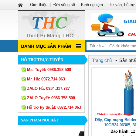
|
Giới thiệu
|
Đời sống số
|
Kinh nghiệm
|
Tư vấn, hỗ trợ
DANH MỤC SẢN PHẨM
Tất cả
HỖ TRỢ TRỰC TUYẾN
Trang chủ
Sản phẩ
Ms. Tuyết:
0986.358.500
Mr. Hà:
0972.714.063
ZALO Hà:
0934.317.727
ZALO Tuyết:
0986.358.500
Hỗ trợ kỹ thuật:
0972.714.063
Dây, Cáp mạng Beld
SẢN PHẨM NỔI BẬT
10GB24.06305, 
Bảo hành:
12