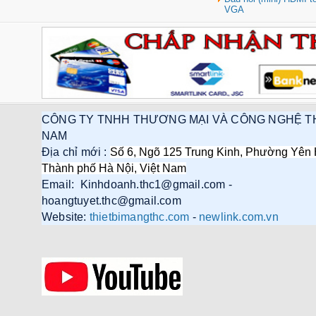
VGA
Hub USB Type-C 6 in 1 HDMI
4K@60Hz, Hub USB 3.0, Lan,
PD 100W Ugreen 45000 cao cấp
Giá: 650,000 VNĐ
CÔNG TY TNHH THƯƠNG MẠI VÀ CÔNG NGHỆ T
NAM
Địa chỉ mới :
Số 6, Ngõ 125 Trung Kinh, Phường Yên 
Thành phố Hà Nội, Việt Nam
Email: Kinhdoanh.thc1@gmail.com -
Cáp điều khiển 2 đôi 22AWG
hoangtuyet.thc@gmail.com
(Belden Control 22AWG 2pair
Website:
thietbimangthc.com
-
newlink.com.vn
cable 305m cuộn) - (8723) cao
cấp
Giá: 6,500,000 VNĐ