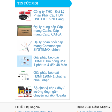
TIN TỨC MỚI
Công ty THC - Đại Lý
Phân Phối Cáp HDMI
UNITEK Chính Hãng,
Đại lý cung cấp Cáp
mạng Cat5e, Cáp
mạng Cat6, CAT6A,
Cat5e FTP
Commscope
Đại lý phân phối cáp
Cáp chuyển USB Type-C sang
mạng Commscope
Displayport 1.4 độ phân giải
SYSTIMAX chính
8K@60Hz dài 1m Ugreen 25157
hãng tại Việt Nam
cao cấp
Giải pháp kéo dài
HDMI 150m cổng USB
Giá: 350,000 VNĐ
1 phát ra 4 đến 48 Màn
Hình Tivi
Giải pháp kéo dài
HDMI 120M- 1 phát ra
nhiều nhận
Bộ định vị cáp / dây /
đường ống ngầm
chuyên nghiệp Noyafa
NF-826
THIẾT BỊ MẠNG
DỤNG CỤ LÀM MẠNG
Cáp âm thanh 2x1.5 chống