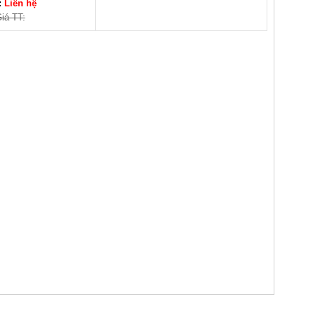
:
Liên hệ
iá TT: