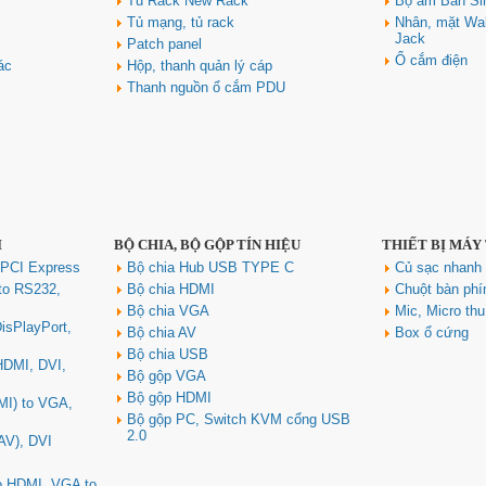
Tủ Rack New Rack
Bộ âm Bàn Si
Tủ mạng, tủ rack
Nhân, mặt Wal
Jack
Patch panel
Ổ cắm điện
ác
Hộp, thanh quản lý cáp
Thanh nguồn ổ cắm PDU
I
BỘ CHIA, BỘ GỘP TÍN HIỆU
THIẾT BỊ MÁY
 PCI Express
Bộ chia Hub USB TYPE C
Củ sạc nhan
to RS232,
Bộ chia HDMI
Chuột bàn ph
Bộ chia VGA
Mic, Micro th
isPlayPort,
Bộ chia AV
Box ổ cứng
Bộ chia USB
 HDMI, DVI,
Bộ gộp VGA
Bộ gộp HDMI
MI) to VGA,
Bộ gộp PC, Switch KVM cổng USB
2.0
AV), DVI
to HDMI, VGA to